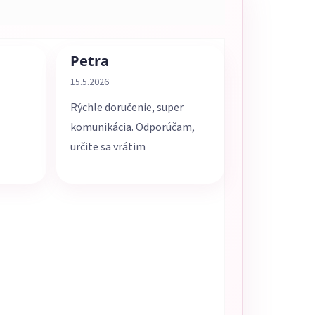
Petra
5 z 5 hviezdičiek.
Hodnotenie obchodu je 5 z 5 hviezdičiek.
15.5.2026
Rýchle doručenie, super
komunikácia. Odporúčam,
určite sa vrátim