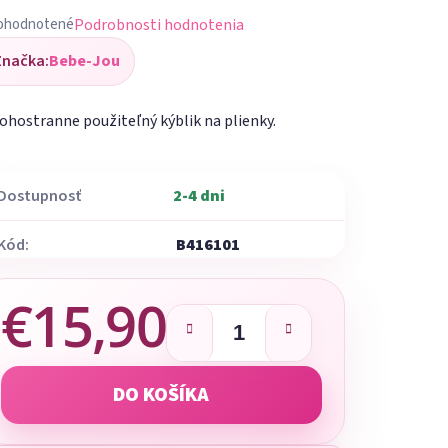
Podrobnosti hodnotenia
ohodnotené
iemerné
Značka:
Bebe-Jou
dnotenie
oduktu
hostranne použiteľný kýblik na plienky.
Dostupnosť
2-4 dni
ezdičiek.
Kód:
B416101
€15,90
Jednotková cena:
DO KOŠÍKA