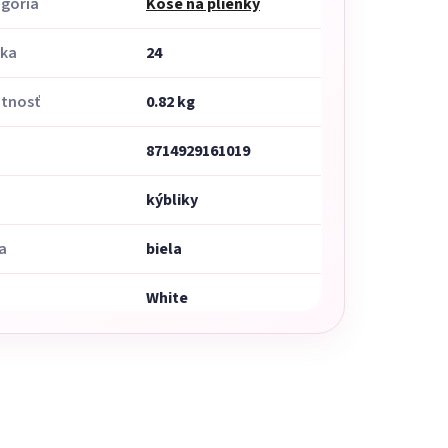
gória
Koše na plienky
uka
24
tnosť
0.82 kg
8714929161019
h
kýbliky
a
biela
White