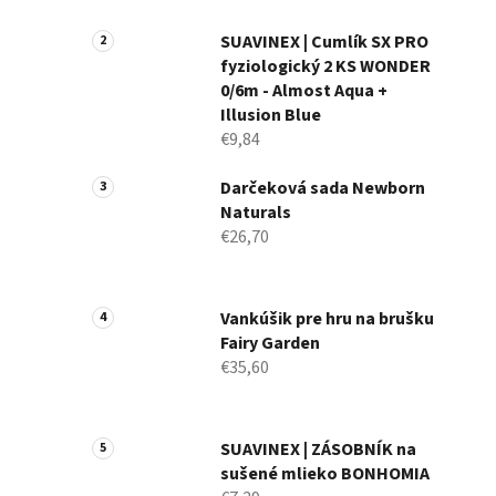
a
n
SUAVINEX | Cumlík SX PRO
fyziologický 2 KS WONDER
e
0/6m - Almost Aqua +
l
Illusion Blue
€9,84
Darčeková sada Newborn
Naturals
€26,70
Vankúšik pre hru na brušku
Fairy Garden
€35,60
SUAVINEX | ZÁSOBNÍK na
sušené mlieko BONHOMIA