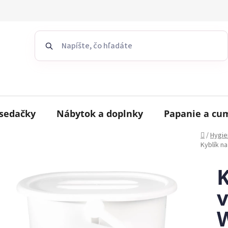
sedačky
Nábytok a doplnky
Papanie a cu
Domov
/
Hygie
Kyblík n
K