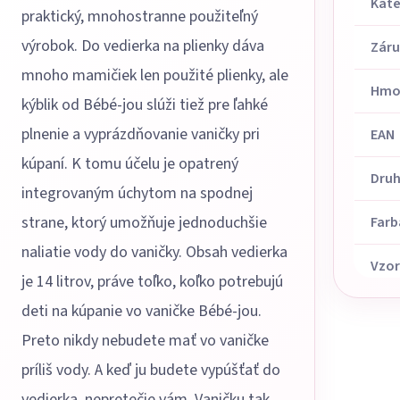
Kate
praktický, mnohostranne použiteľný
výrobok. Do vedierka na plienky dáva
Zár
mnoho mamičiek len použité plienky, ale
Hmo
kýblik od Bébé-jou slúži tiež pre ľahké
plnenie a vyprázdňovanie vaničky pri
EAN
kúpaní. K tomu účelu je opatrený
Dru
integrovaným úchytom na spodnej
strane, ktorý umožňuje jednoduchšie
Farb
naliatie vody do vaničky. Obsah vedierka
Vzor
je 14 litrov, práve toľko, koľko potrebujú
deti na kúpanie vo vaničke Bébé-jou.
Preto nikdy nebudete mať vo vaničke
príliš vody. A keď ju budete vypúšťať do
vedierka, nepretečie vám. Vaničku tak