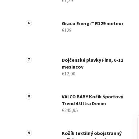
€7,29
Graco Energi™ R129 meteor
€129
Dojčenské plavky Finn, 6-12
mesiacov
€12,90
VALCO BABY Kočík športový
Trend 4 Ultra Denim
€245,95
Košík textilný obojstranný