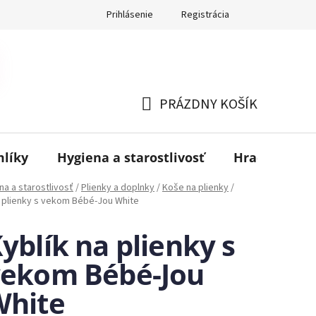
Prihlásenie
Registrácia
PRÁZDNY KOŠÍK
NÁKUPNÝ
KOŠÍK
mlíky
Hygiena a starostlivosť
Hračky
B
na a starostlivosť
/
Plienky a doplnky
/
Koše na plienky
/
a plienky s vekom Bébé-Jou White
yblík na plienky s
vekom Bébé-Jou
White