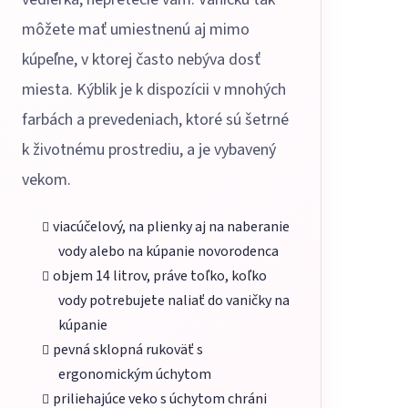
môžete mať umiestnenú aj mimo
kúpeľne, v ktorej často nebýva dosť
miesta. Kýblik je k dispozícii v mnohých
farbách a prevedeniach, ktoré sú šetrné
k životnému prostrediu, a je vybavený
vekom.
viacúčelový, na plienky aj na naberanie
vody alebo na kúpanie novorodenca
objem 14 litrov, práve toľko, koľko
vody potrebujete naliať do vaničky na
kúpanie
pevná sklopná rukoväť s
ergonomickým úchytom
priliehajúce veko s úchytom chráni