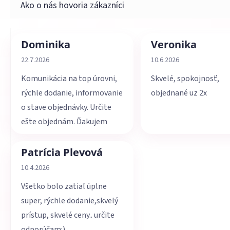
Dominika
Veronika
Hodnotenie obchodu je 5 z 5 hviezdičiek.
Hodnotenie obchodu je 
22.7.2026
10.6.2026
Komunikácia na top úrovni,
Skvelé, spokojnosť,
rýchle dodanie, informovanie
objednané uz 2x
o stave objednávky. Určite
ešte objednám. Ďakujem
Patrícia Plevová
Hodnotenie obchodu je 5 z 5 hviezdičiek.
10.4.2026
Všetko bolo zatiaľ úplne
super, rýchle dodanie,skvelý
prístup, skvelé ceny.. určite
odporúčam:)