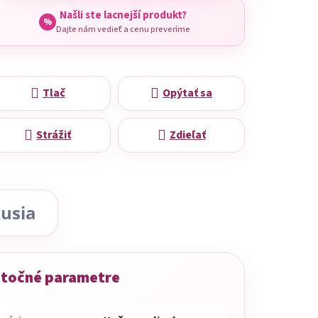
Našli ste lacnejší produkt?
%
Dajte nám vedieť a cenu preveríme
Tlač
Opýtať sa
Strážiť
Zdieľať
usia
točné parametre