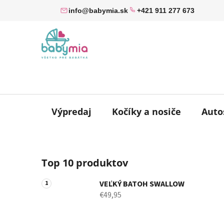
Prejsť
info@babymia.sk
+421 911 277 673
na
obsah
Výpredaj
Kočíky a nosiče
Auto
B
Top 10 produktov
o
č
VEĽKÝ BATOH SWALLOW
n
€49,95
ý
p