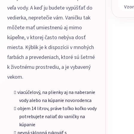
Vzor
veľa vody. A keď ju budete vypúšťať do
vedierka, nepretečie vám. Vaničku tak
môžete mať umiestnenú aj mimo
kúpeľne, v ktorej často nebýva dosť
miesta. Kýblik je k dispozícii v mnohých
farbách a prevedeniach, ktoré sú šetrné
k životnému prostrediu, a je vybavený
vekom.
viacúčelový, na plienky aj na naberanie
vody alebo na kúpanie novorodenca
objem 14 litrov, práve toľko koľko vody
potrebujete naliať do vaničky na
kúpanie
pevná sklopná rukoväť s