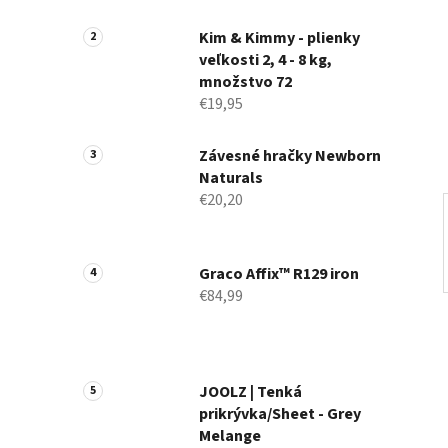
a
n
Kim & Kimmy - plienky
veľkosti 2, 4 - 8 kg,
e
množstvo 72
l
€19,95
Závesné hračky Newborn
Naturals
€20,20
Graco Affix™ R129 iron
€84,99
JOOLZ | Tenká
prikrývka/Sheet - Grey
Melange