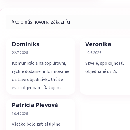
Dominika
Veronika
Hodnotenie obchodu je 5 z 5 hviezdičiek.
Hodnotenie obchodu je 
22.7.2026
10.6.2026
Komunikácia na top úrovni,
Skvelé, spokojnosť,
rýchle dodanie, informovanie
objednané uz 2x
o stave objednávky. Určite
ešte objednám. Ďakujem
Patrícia Plevová
Hodnotenie obchodu je 5 z 5 hviezdičiek.
10.4.2026
Všetko bolo zatiaľ úplne