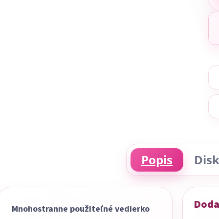
Popis
Disk
Doda
Mnohostranne použiteľné vedierko