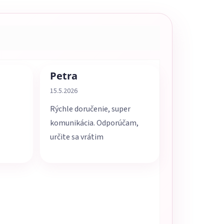
Petra
5 z 5 hviezdičiek.
Hodnotenie obchodu je 5 z 5 hviezdičiek.
15.5.2026
Rýchle doručenie, super
komunikácia. Odporúčam,
určite sa vrátim