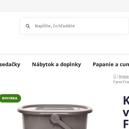
sedačky
Nábytok a doplnky
Papanie a cu
Domov
/
Hygie
Farm Fri
K
NOVINKA
F