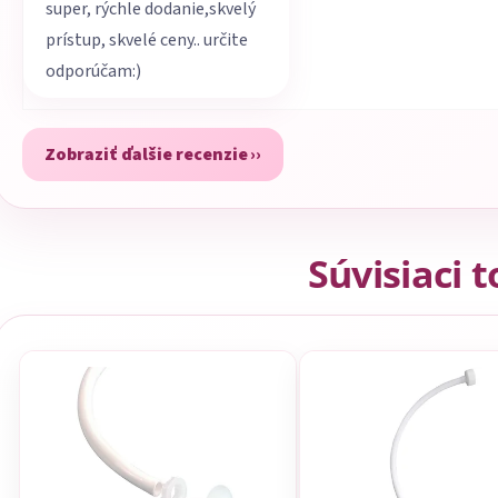
super, rýchle dodanie,skvelý
prístup, skvelé ceny.. určite
odporúčam:)
Zobraziť ďalšie recenzie
Súvisiaci 