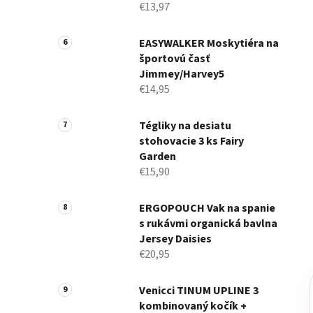
€13,97
EASYWALKER Moskytiéra na
športovú časť
Jimmey/Harvey5
€14,95
Tégliky na desiatu
stohovacie 3 ks Fairy
Garden
€15,90
ERGOPOUCH Vak na spanie
s rukávmi organická bavlna
Jersey Daisies
€20,95
Venicci TINUM UPLINE 3
kombinovaný kočík +