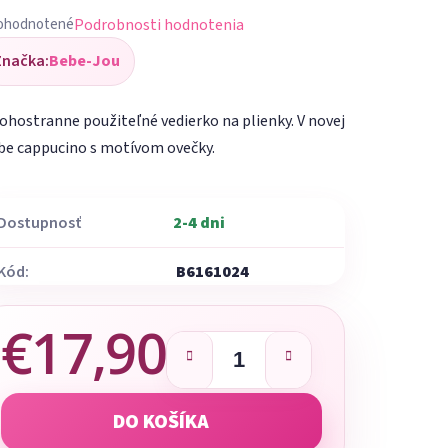
Podrobnosti hodnotenia
ohodnotené
iemerné
Značka:
Bebe-Jou
dnotenie
oduktu
hostranne použiteľné vedierko na plienky. V novej
be cappucino s motívom ovečky.
Dostupnosť
2-4 dni
ezdičiek.
Kód:
B6161024
€17,90
Jednotková cena:
DO KOŠÍKA