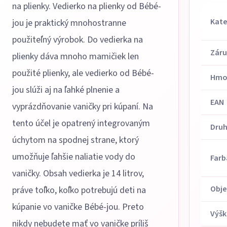
na plienky. Vedierko na plienky od Bébé-
Kate
jou je praktický mnohostranne
použiteľný výrobok. Do vedierka na
Zár
plienky dáva mnoho mamičiek len
použité plienky, ale vedierko od Bébé-
Hmo
jou slúži aj na ľahké plnenie a
EAN
vyprázdňovanie vaničky pri kúpaní. Na
tento účel je opatrený integrovaným
Dru
úchytom na spodnej strane, ktorý
umožňuje ľahšie naliatie vody do
Farb
vaničky. Obsah vedierka je 14 litrov,
Obj
práve toľko, koľko potrebujú deti na
kúpanie vo vaničke Bébé-jou. Preto
Výšk
nikdy nebudete mať vo vaničke príliš