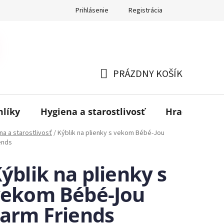
Prihlásenie
Registrácia
PRÁZDNY KOŠÍK
NÁKUPNÝ
KOŠÍK
mlíky
Hygiena a starostlivosť
Hračky
B
na a starostlivosť
/
Kýblik na plienky s vekom Bébé-Jou
ends
ýblik na plienky s
vekom Bébé-Jou
arm Friends