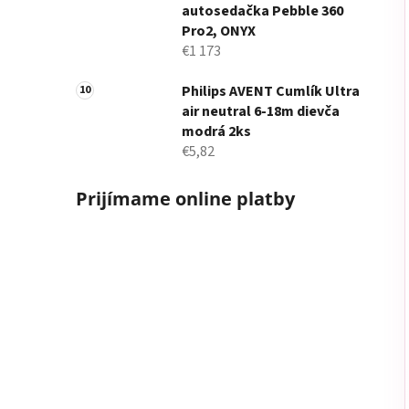
autosedačka Pebble 360
Pro2, ONYX
€1 173
Philips AVENT Cumlík Ultra
air neutral 6-18m dievča
modrá 2ks
€5,82
Prijímame online platby