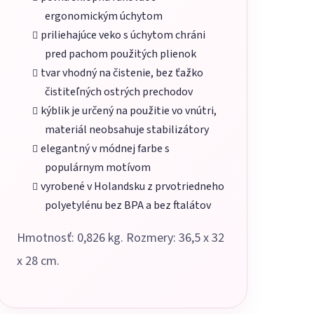
ergonomickým úchytom
priliehajúce veko s úchytom chráni
pred pachom použitých plienok
tvar vhodný na čistenie, bez ťažko
čistiteľných ostrých prechodov
kýblik je určený na použitie vo vnútri,
materiál neobsahuje stabilizátory
elegantný v módnej farbe s
populárnym motívom
vyrobené v Holandsku z prvotriedneho
polyetylénu bez BPA a bez ftalátov
Hmotnosť: 0,826 kg. Rozmery: 36,5 x 32
x 28 cm.