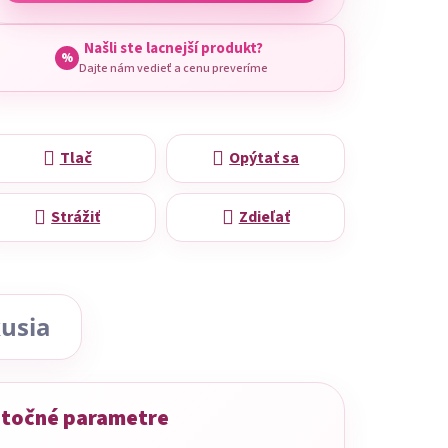
Našli ste lacnejší produkt?
%
Dajte nám vedieť a cenu preveríme
Tlač
Opýtať sa
Strážiť
Zdieľať
usia
točné parametre