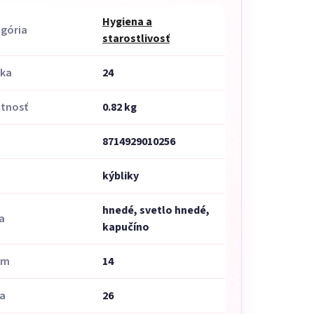
Hygiena a
gória
starostlivosť
uka
24
tnosť
0.82 kg
8714929010256
h
kýbliky
hnedé, svetlo hnedé,
a
kapučíno
em
14
a
26