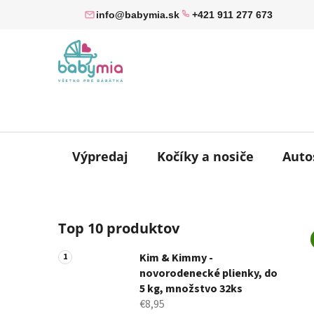
Prejsť
info@babymia.sk
+421 911 277 673
na
obsah
Výpredaj
Kočíky a nosiče
Auto
B
Top 10 produktov
o
č
Kim & Kimmy -
n
novorodenecké plienky, do
ý
5 kg, množstvo 32ks
p
€8,95