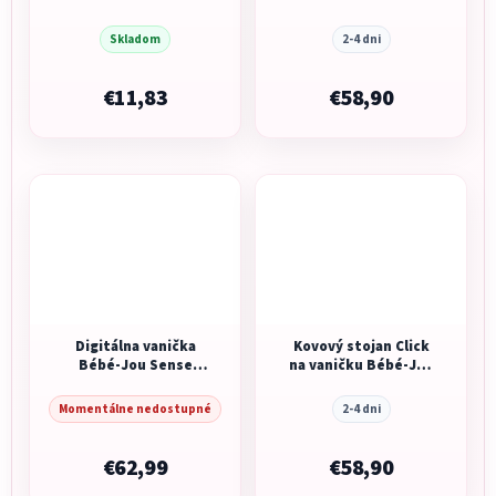
šedá
98 cm Sepp Sky
Green
Skladom
2-4 dni
€11,83
€58,90
Digitálna vanička
Kovový stojan Click
Bébé-Jou Sense
na vaničku Bébé-Jou
Edition Copper
98 cm Pale Pink
Momentálne nedostupné
2-4 dni
€62,99
€58,90