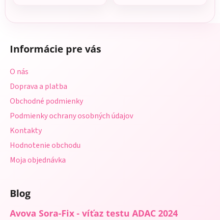
Z
á
Informácie pre vás
p
ä
O nás
t
Doprava a platba
i
Obchodné podmienky
e
Podmienky ochrany osobných údajov
Kontakty
Hodnotenie obchodu
Moja objednávka
Blog
Avova Sora-Fix - víťaz testu ADAC 2024