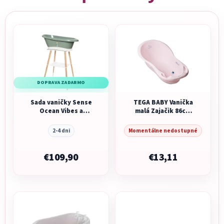
DOPRAVA ZADARMO
Sada vaničky Sense
TEGA BABY Vanička
Ocean Vibes a
malá Zajačik 86cm
stojana Sense White
ružová
2-4 dni
Momentálne nedostupné
€109,90
€13,11