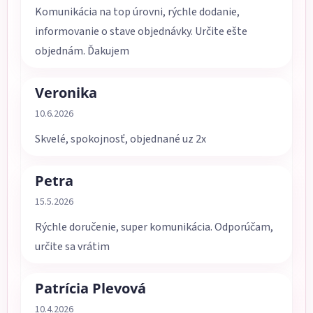
Komunikácia na top úrovni, rýchle dodanie,
informovanie o stave objednávky. Určite ešte
objednám. Ďakujem
Veronika
Hodnotenie obchodu je 5 z 5 hviezdičiek.
10.6.2026
Skvelé, spokojnosť, objednané uz 2x
Petra
Hodnotenie obchodu je 5 z 5 hviezdičiek.
15.5.2026
Rýchle doručenie, super komunikácia. Odporúčam,
určite sa vrátim
Patrícia Plevová
Hodnotenie obchodu je 5 z 5 hviezdičiek.
10.4.2026