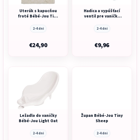
Uterák s kapucňou
Hadica a vypúšťací
froté Bébé-Jou Tiny
ventil pre vaničku
Sheep
Bébé-jou
2-4 dni
2-4 dni
€24,90
€9,96
Ležadlo do vaničky
Župan Bébé-Jou Tiny
Bébé-Jou Light Oat
Sheep
2-4 dni
2-4 dni