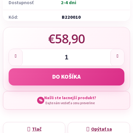
Dostupnosť
2-4 dni
Kód:
B220010
€58,90
Jednotková cena:
DO KOŠÍKA
Našli ste lacnejší produkt?
%
Dajte nám vedieť a cenu preveríme
Tlač
Opýtať sa