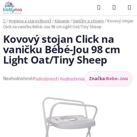
Prejsť
Hľadať
NÁKUP
na
KOŠÍK
obsah
Domov
/
Hygiena a starostlivosť
/
Kúpanie
/
Vaničky a stojany
/
Kovový stojan
Click na vaničku Bébé-Jou 98 cm Light Oat/Tiny Sheep
Kovový stojan Click na
vaničku Bébé-Jou 98 cm
Light Oat/Tiny Sheep
Značka:
Bebe-Jou
Podrobnosti hodnotenia
Neohodnotené
Priemerné
hodnotenie
produktu
je
0,0
z
5