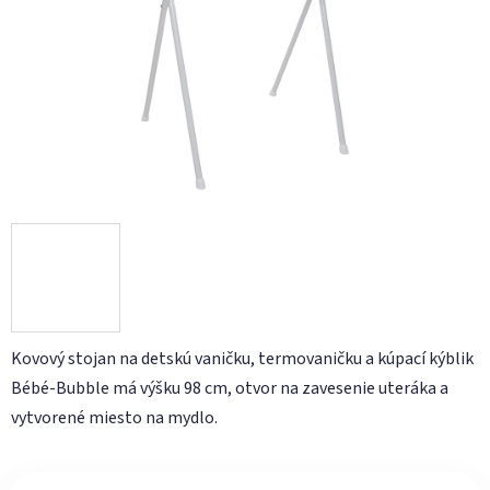
hviezdičiek.
Kovový stojan na detskú vaničku, termovaničku a kúpací kýblik
Bébé-Bubble má výšku 98 cm, otvor na zavesenie uteráka a
vytvorené miesto na mydlo.