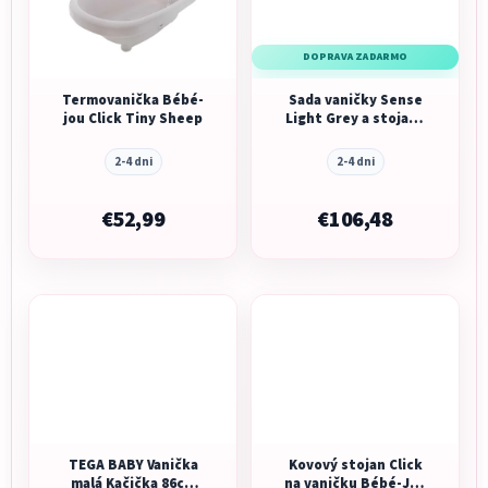
DOPRAVA ZADARMO
Termovanička Bébé-
Sada vaničky Sense
jou Click Tiny Sheep
Light Grey a stojanu
Sense White
2-4 dni
2-4 dni
€52,99
€106,48
TEGA BABY Vanička
Kovový stojan Click
malá Kačička 86cm
na vaničku Bébé-Jou