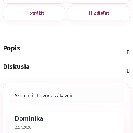
Strážiť
Zdieľať
Popis
Diskusia
Dominika
Hodnotenie obchodu je 5 z 5 hviezdičiek.
22.7.2026