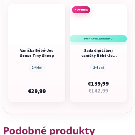
NOVINKA
DOPRAVA ZADARMO
Vanička Bébé-Jou
Sada digitálnej
Sense Tiny Sheep
vaničky Bébé-Jou
Sense Edition Taupe
so stojanom
2-4 dni
2-4 dni
€139,99
€29,99
€142,99
Podobné produkty