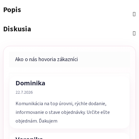
Popis
Diskusia
Dominika
Hodnotenie obchodu je 5 z 5 hviezdičiek.
22.7.2026
Komunikácia na top úrovni, rýchle dodanie,
informovanie o stave objednávky. Určite ešte
objednám. Ďakujem