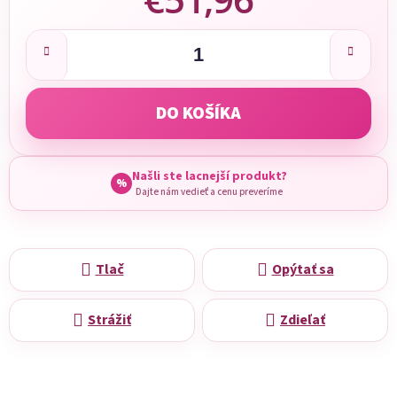
Jednotková cena:
DO KOŠÍKA
Našli ste lacnejší produkt?
%
Dajte nám vedieť a cenu preveríme
Tlač
Opýtať sa
Strážiť
Zdieľať