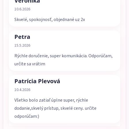
Veronika
Hodnotenie obchodu je 5 z 5 hviezdičiek.
10.6.2026
Skvelé, spokojnosť, objednané uz 2x
Petra
Hodnotenie obchodu je 5 z 5 hviezdičiek.
15.5.2026
Rýchle doručenie, super komunikácia. Odporúčam,
určite sa vrátim
Patrícia Plevová
Hodnotenie obchodu je 5 z 5 hviezdičiek.
10.4.2026
Všetko bolo zatiaľ úplne super, rýchle
dodanie,skvelý prístup, skvelé ceny.. určite
odporúčam:)