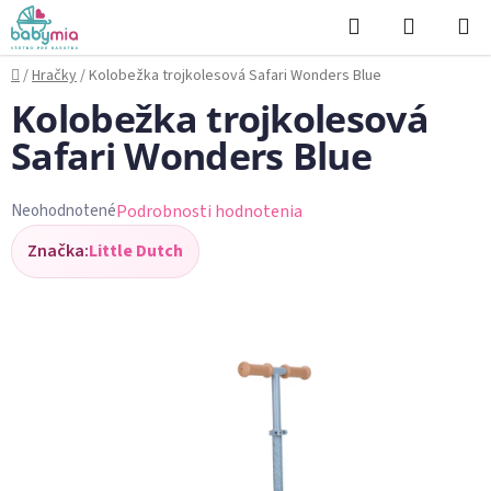
Prejsť
Hľadať
NÁKUP
na
KOŠÍK
obsah
Domov
/
Hračky
/
Kolobežka trojkolesová Safari Wonders Blue
Kolobežka trojkolesová
Safari Wonders Blue
Podrobnosti hodnotenia
Neohodnotené
Priemerné
Značka:
Little Dutch
hodnotenie
produktu
je
0,0
z
5
hviezdičiek.