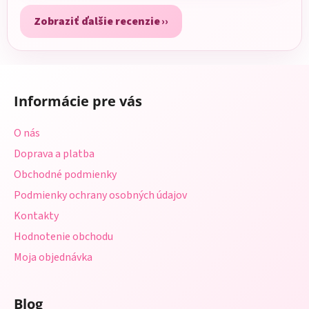
Zobraziť ďalšie recenzie
Z
á
Informácie pre vás
p
ä
O nás
t
Doprava a platba
i
Obchodné podmienky
e
Podmienky ochrany osobných údajov
Kontakty
Hodnotenie obchodu
Moja objednávka
Blog