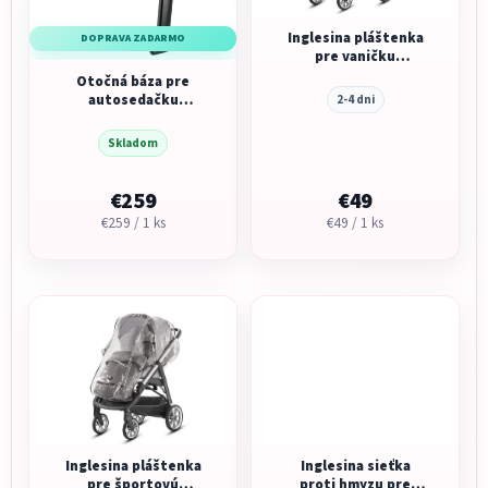
Inglesina pláštenka
DOPRAVA ZADARMO
pre vaničku
Aptica/Electa/Quad/Trilogy/So
Otočná báza pre
autosedačku
2-4 dni
DARWIN 360° I-SIZE
Black
Skladom
€259
€49
Jednotková
Jednotková
€259 / 1 ks
€49 / 1 ks
cena:
cena:
Inglesina pláštenka
Inglesina sieťka
pre športovú
proti hmyzu pre