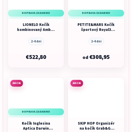
DOPRAVA ZADARMO
DOPRAVA ZADARMO
LIONELO Kočík
PETITE&MARS Kočík
kombinovaný Amber
športový Royal3
Plus 3v1
Silver Limited100
2-4 dni
2-4 dni
€522,80
€308,95
od
AKCIA
AKCIA
DOPRAVA ZADARMO
Kočík Inglesina
SKIP HOP Organizér
Aptica Darwin
na kočík Grab&Go