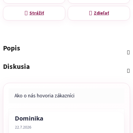
Strážiť
Zdieľať
Popis
Diskusia
Dominika
Hodnotenie obchodu je 5 z 5 hviezdičiek.
22.7.2026