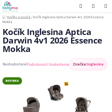
Prejsť
Hľadať
NÁKUP
na
KOŠÍK
obsah
Domov
/
Kočíky a nosiče
/
Kočík Inglesina Aptica Darwin 4v1 2026 Essence
Mokka
Kočík Inglesina Aptica
Darwin 4v1 2026 Essence
Mokka
Značka:
Inglesina
Podrobnosti hodnotenia
Neohodnotené
Priemerné
hodnotenie
produktu
NOVINKA
je
0,0
z
5