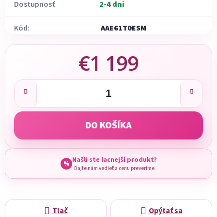
Dostupnosť
2-4 dni
Kód:
AAE61T0ESM
€1 199
Jednotková cena:
DO KOŠÍKA
Našli ste lacnejší produkt?
%
Dajte nám vedieť a cenu preveríme
Tlač
Opýtať sa