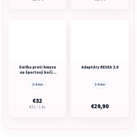
Sieťka proti hmyzu
Adaptéry RESEA 2.0
na športový kočík
Recaro Lexa
2-4 dni
2-4 dni
€32
€29,90
Jednotková
€32 / 1 ks
cena: