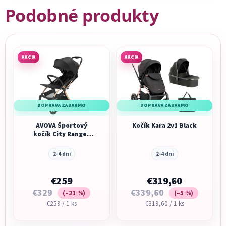
Podobné produkty
AKCIA
AKCIA
DOPRAVA ZADARMO
DOPRAVA ZADARMO
AVOVA Športový
Kočík Kara 2v1 Black
kočík City Ranger
2026 Black Gold
2-4 dni
2-4 dni
€259
€319,60
€329
€339,60
(–21 %)
(–5 %)
Jednotková
Jednotková
€259 / 1 ks
€319,60 / 1 ks
cena:
cena: