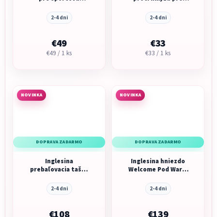
sedačku
vaničku
Electa/Aptica/Aptica
2-4 dni
2-4 dni
XT
€49
€33
Jednotková
Jednotková
€49 / 1 ks
€33 / 1 ks
cena:
cena:
NOVINKA
NOVINKA
DOPRAVA ZADARMO
DOPRAVA ZADARMO
Inglesina
Inglesina hniezdo
prebaľovacia taška
Welcome Pod Warm
Aptica Dual bag
Beige
Essence Mokka
2-4 dni
2-4 dni
€108
€139