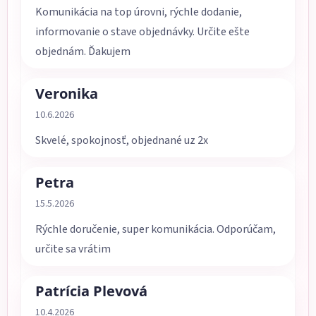
Komunikácia na top úrovni, rýchle dodanie,
informovanie o stave objednávky. Určite ešte
objednám. Ďakujem
Veronika
Hodnotenie obchodu je 5 z 5 hviezdičiek.
10.6.2026
Skvelé, spokojnosť, objednané uz 2x
Petra
Hodnotenie obchodu je 5 z 5 hviezdičiek.
15.5.2026
Rýchle doručenie, super komunikácia. Odporúčam,
určite sa vrátim
Patrícia Plevová
Hodnotenie obchodu je 5 z 5 hviezdičiek.
10.4.2026