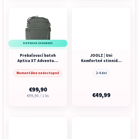
DOPRAVA ZADARMO
Prebaľovací batoh
JOOLZ | Uni
Aptica XT Adventure
Komfortné stienidlo
Bag Taiga Green
Day5/Geo3/5/Hub2/Aer+/2
Momentálne nedostupné
2-4 dni
€99,90
€49,99
Jednotková
€99,90 / 1 ks
cena: