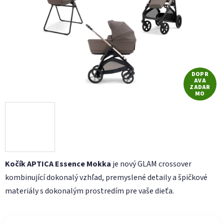
hviezdičiek.
DOPR
AVA
ZADAR
MO
Kočík APTICA Essence Mokka
je nový GLAM crossover
kombinující dokonalý vzhľad, premyslené detaily a špičkové
materiály s dokonalým prostredím pre vaše dieťa.