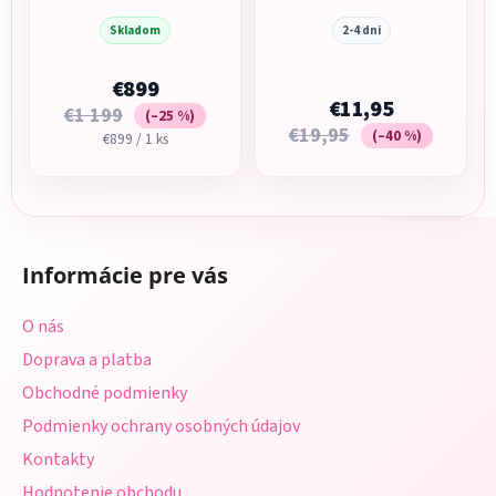
Recline 4v1 Pashmina
Ultra grey melange
Beige
Skladom
2-4 dni
€899
€11,95
€1 199
(–25 %)
€19,95
(–40 %)
Jednotková
€899 / 1 ks
cena:
Z
á
Informácie pre vás
p
ä
O nás
t
Doprava a platba
i
Obchodné podmienky
e
Podmienky ochrany osobných údajov
Kontakty
Hodnotenie obchodu