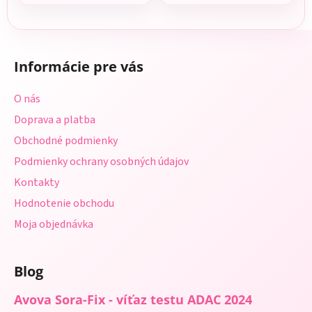
Z
á
Informácie pre vás
p
ä
O nás
t
Doprava a platba
i
Obchodné podmienky
e
Podmienky ochrany osobných údajov
Kontakty
Hodnotenie obchodu
Moja objednávka
Blog
Avova Sora-Fix - víťaz testu ADAC 2024