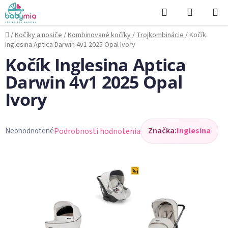
Prejsť
Hľadať
NÁKUP
na
KOŠÍK
obsah
Domov
/
Kočíky a nosiče
/
Kombinované kočíky
/
Trojkombinácie
/
Kočík
Inglesina Aptica Darwin 4v1 2025 Opal Ivory
Kočík Inglesina Aptica
Darwin 4v1 2025 Opal
Ivory
Značka:
Inglesina
Podrobnosti hodnotenia
Neohodnotené
Priemerné
hodnotenie
produktu
je
0,0
z
5