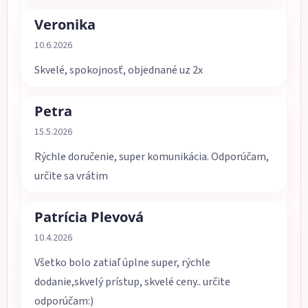
Veronika
Hodnotenie obchodu je 5 z 5 hviezdičiek.
10.6.2026
Skvelé, spokojnosť, objednané uz 2x
Petra
Hodnotenie obchodu je 5 z 5 hviezdičiek.
15.5.2026
Rýchle doručenie, super komunikácia. Odporúčam,
určite sa vrátim
Patrícia Plevová
Hodnotenie obchodu je 5 z 5 hviezdičiek.
10.4.2026
Všetko bolo zatiaľ úplne super, rýchle
dodanie,skvelý prístup, skvelé ceny.. určite
odporúčam:)