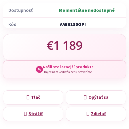
Dostupnosť
Momentálne nedostupné
Kód:
AAE61S0OPI
€1 189
Jednotková cena:
Našli ste lacnejší produkt?
%
Dajte nám vedieť a cenu preveríme
Tlač
Opýtať sa
Strážiť
Zdieľať