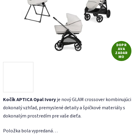
hviezdičiek.
DOPR
AVA
ZADAR
MO
Kočík APTICA Opal Ivory
je nový GLAM crossover kombinujúci
dokonalý vzhľad, premyslené detaily a špičkové materiály s
dokonalým prostredím pre vaše dieťa.
Položka bola vypredaná…