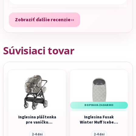
Zobraziť ďalšie recenzie
Súvisiaci tovar
DOPRAVA ZADARMO
Inglesina pláštenka
Inglesina Fusak
pre vaničku
Winter Muff Iceberg
Aptica/Electa/Quad/Trilogy/Sofia
Grey pre
kombinovaný/
2-4 dni
2-4 dni