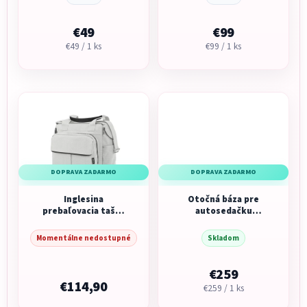
športový kočík
€49
€99
Jednotková
Jednotková
€49 / 1 ks
€99 / 1 ks
cena:
cena:
DOPRAVA ZADARMO
DOPRAVA ZADARMO
Inglesina
Otočná báza pre
prebaľovacia taška
autosedačku
Dual Bag Opal Ivory
DARWIN 360° I-SIZE
Black
Momentálne nedostupné
Skladom
€259
€114,90
Jednotková
€259 / 1 ks
cena: