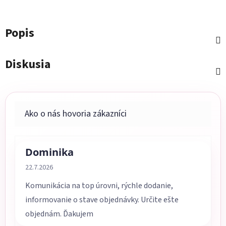
Popis
Diskusia
Dominika
Hodnotenie obchodu je 5 z 5 hviezdičiek.
22.7.2026
Komunikácia na top úrovni, rýchle dodanie,
informovanie o stave objednávky. Určite ešte
objednám. Ďakujem