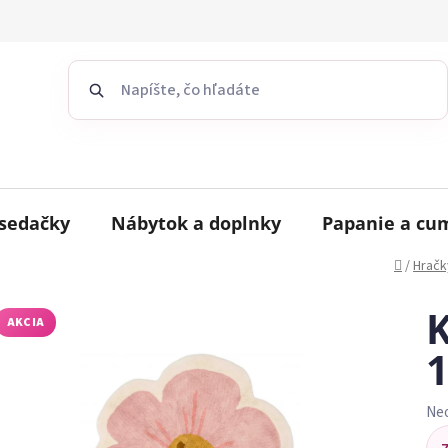
sedačky
Nábytok a doplnky
Papanie a cu
Domov
/
Hračk
K
AKCIA
Ne
Pr