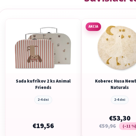
AKCIA
Sada kufríkov 2 ks Animal
Koberec Husa New
Friends
Naturals
2-4 dni
2-4 dni
€53,30
€19,56
€59,96
(–11 %