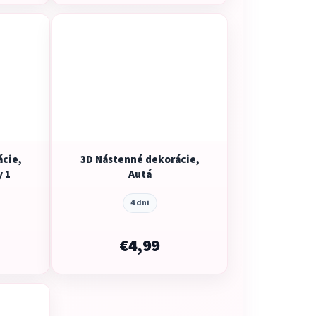
cie,
3D Nástenné dekorácie,
y 1
Autá
4 dni
€4,99