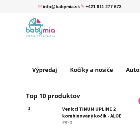
Prejsť
info@babymia.sk
+421 911 277 673
na
obsah
Výpredaj
Kočíky a nosiče
Auto
B
Top 10 produktov
o
č
Venicci TINUM UPLINE 2
n
kombinovaný kočík - ALOE
ý
€830
p
a