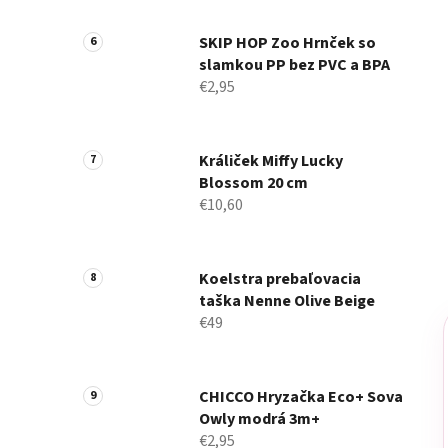
SKIP HOP Zoo Hrnček so
slamkou PP bez PVC a BPA
€2,95
Králiček Miffy Lucky
Blossom 20 cm
€10,60
Koelstra prebaľovacia
taška Nenne Olive Beige
€49
CHICCO Hryzačka Eco+ Sova
Owly modrá 3m+
€2,95