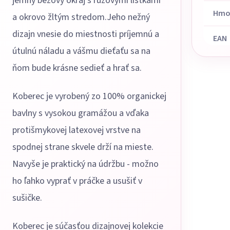
jemný béžový okraj s ružovými lístkami
Hmo
a okrovo žltým stredom.Jeho nežný
dizajn vnesie do miestnosti príjemnú a
EAN
útulnú náladu a vášmu dieťaťu sa na
ňom bude krásne sedieť a hrať sa.
Koberec je vyrobený zo 100% organickej
bavlny s vysokou gramážou a vďaka
protišmykovej latexovej vrstve na
spodnej strane skvele drží na mieste.
Navyše je praktický na údržbu - možno
ho ľahko vyprať v práčke a usušiť v
sušičke.
Koberec je súčasťou dizajnovej kolekcie