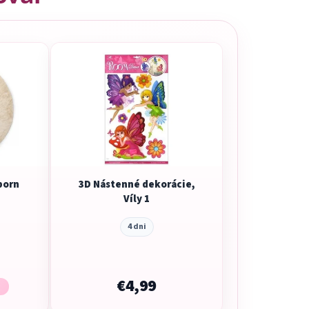
born
3D Nástenné dekorácie,
Víly 1
4 dni
€4,99
)