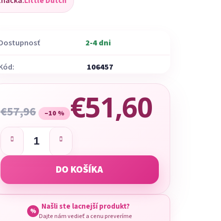
Značka:
Little Dutch
dnotenie
oduktu
Dostupnosť
2-4 dni
Kód:
106457
ezdičiek.
€51,60
€57,96
–10 %
Jednotková cena:
DO KOŠÍKA
Našli ste lacnejší produkt?
%
Dajte nám vedieť a cenu preveríme