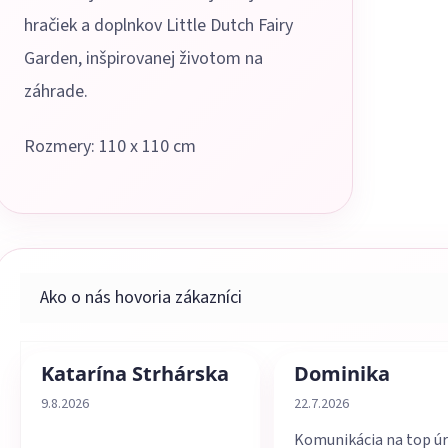
hračiek a doplnkov Little Dutch Fairy
Garden, inšpirovanej životom na
záhrade.
Rozmery: 110 x 110 cm
Katarína Strhárska
Dominika
Hodnotenie obchodu je 5 z 5 hviezdičiek.
Hodnotenie obchodu je 
9.8.2026
22.7.2026
Komunikácia na top úr