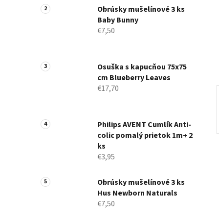
n
Obrúsky mušelínové 3 ks
Baby Bunny
e
€7,50
l
Osuška s kapucňou 75x75
cm Blueberry Leaves
€17,70
Philips AVENT Cumlík Anti-
colic pomalý prietok 1m+ 2
ks
€3,95
Obrúsky mušelínové 3 ks
Hus Newborn Naturals
€7,50