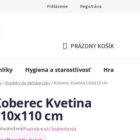
Prihlásenie
Registrácia
PRÁZDNY KOŠÍK
NÁKUPNÝ
KOŠÍK
mlíky
Hygiena a starostlivosť
Hračky
B
y
/
Doplnky do detskej izby
/
Koberec Kvetina 110x110 cm
oberec Kvetina
110x110 cm
Podrobnosti hodnotenia
ohodnotené
iemerné