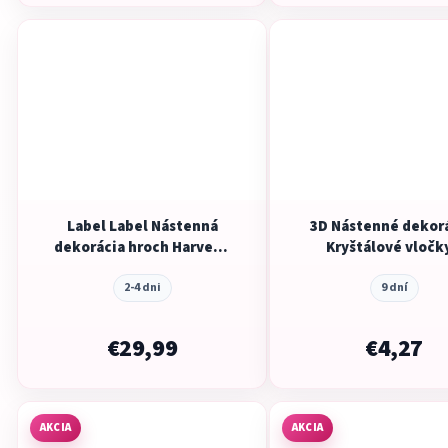
Label Label Nástenná
3D Nástenné dekorá
dekorácia hroch Harvey -
Kryštálové vločk
Ivory
2-4 dni
9 dní
€29,99
€4,27
AKCIA
AKCIA