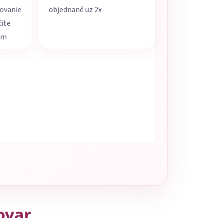
movanie
objednané uz 2x
čite
em
tovar