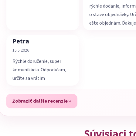
rýchle dodanie, infor
o stave objednávky. Ur
ešte objednám. Ďakuj
Petra
Hodnotenie obchodu je 5 z 5 hviezdičiek.
15.5.2026
Rýchle doručenie, super
komunikácia. Odporúčam,
určite sa vrátim
Zobraziť ďalšie recenzie
Súvisiaci 