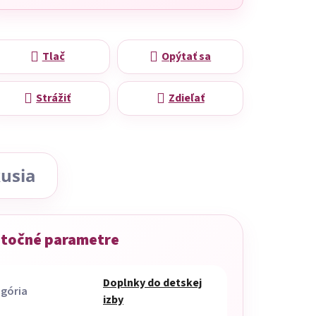
Tlač
Opýtať sa
Strážiť
Zdieľať
usia
točné parametre
Doplnky do detskej
gória
izby