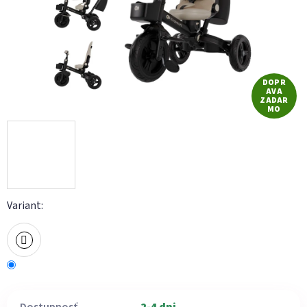
DOPR
AVA
ZADAR
MO
Variant: