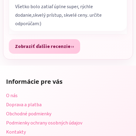
Všetko bolo zatiaľ úplne super, rýchle
dodanie,skvelý prístup, skvelé ceny.. určite
odporúčam:)
Zobraziť ďalšie recenzie
Z
á
Informácie pre vás
p
ä
O nás
t
Doprava a platba
i
Obchodné podmienky
e
Podmienky ochrany osobných údajov
Kontakty