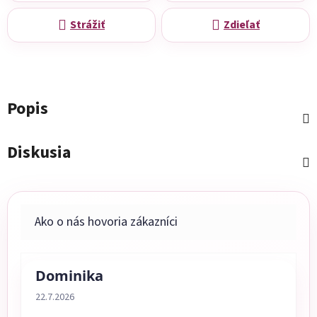
Strážiť
Zdieľať
Popis
Diskusia
Dominika
Hodnotenie obchodu je 5 z 5 hviezdičiek.
22.7.2026