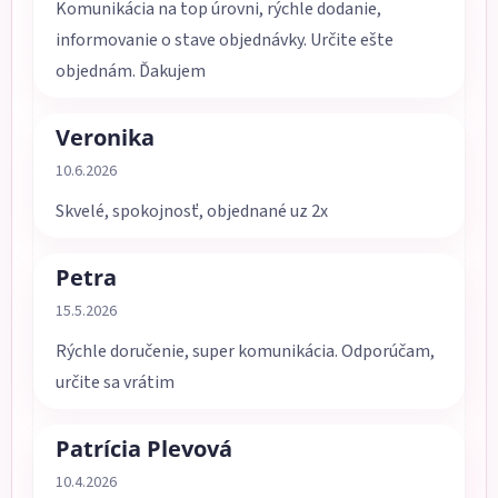
Komunikácia na top úrovni, rýchle dodanie,
informovanie o stave objednávky. Určite ešte
objednám. Ďakujem
Veronika
Hodnotenie obchodu je 5 z 5 hviezdičiek.
10.6.2026
Skvelé, spokojnosť, objednané uz 2x
Petra
Hodnotenie obchodu je 5 z 5 hviezdičiek.
15.5.2026
Rýchle doručenie, super komunikácia. Odporúčam,
určite sa vrátim
Patrícia Plevová
Hodnotenie obchodu je 5 z 5 hviezdičiek.
10.4.2026