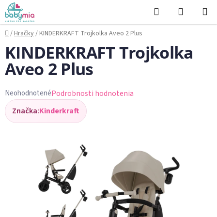
Prejsť
Hľadať
NÁKUP
na
KOŠÍK
obsah
Domov
/
Hračky
/
KINDERKRAFT Trojkolka Aveo 2 Plus
KINDERKRAFT Trojkolka
Aveo 2 Plus
Podrobnosti hodnotenia
Neohodnotené
Priemerné
Značka:
Kinderkraft
hodnotenie
produktu
je
0,0
z
5
hviezdičiek.