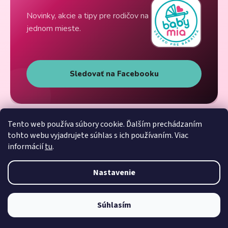
Novinky, akcie a tipy pre rodičov na
jednom mieste.
Sledovať na Facebooku
Tento web používa súbory cookie. Ďalším prechádzaním
tohto webu vyjadrujete súhlas s ich používaním. Viac
informácií
tu
.
Nastavenie
Súhlasím
Vytvoril Shoptet
Copyright 2026
Babymia
. Všetky práva vyhradené.