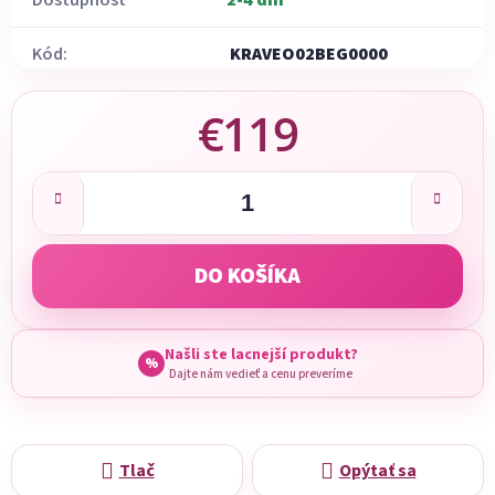
Dostupnosť
2-4 dni
Kód:
KRAVEO02BEG0000
€119
Jednotková cena:
DO KOŠÍKA
Našli ste lacnejší produkt?
%
Dajte nám vedieť a cenu preveríme
Tlač
Opýtať sa