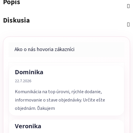
Popis
Diskusia
Dominika
Hodnotenie obchodu je 5 z 5 hviezdičiek.
22.7.2026
Komunikácia na top úrovni, rýchle dodanie,
informovanie o stave objednávky. Určite ešte
objednám. Ďakujem
Veronika