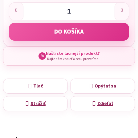
Jednotková cena:
DO KOŠÍKA
Našli ste lacnejší produkt?
%
Dajte nám vedieť a cenu preveríme
Tlač
Opýtať sa
Strážiť
Zdieľať