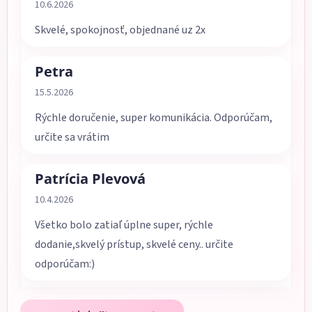
Hodnotenie obchodu je 5 z 5 hviezdičiek.
10.6.2026
Skvelé, spokojnosť, objednané uz 2x
Petra
Hodnotenie obchodu je 5 z 5 hviezdičiek.
15.5.2026
Rýchle doručenie, super komunikácia. Odporúčam,
určite sa vrátim
Patrícia Plevová
Hodnotenie obchodu je 5 z 5 hviezdičiek.
10.4.2026
Všetko bolo zatiaľ úplne super, rýchle
dodanie,skvelý prístup, skvelé ceny.. určite
odporúčam:)