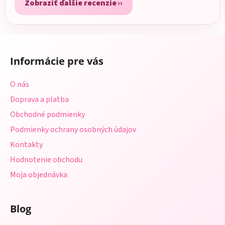
Zobraziť ďalšie recenzie
Z
á
Informácie pre vás
p
ä
O nás
t
Doprava a platba
i
Obchodné podmienky
e
Podmienky ochrany osobných údajov
Kontakty
Hodnotenie obchodu
Moja objednávka
Blog