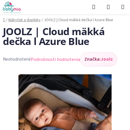
Prejsť
Hľadať
NÁKUP
na
KOŠÍK
obsah
Domov
/
Nábytok a doplnky
/
JOOLZ | Cloud mäkká dečka l Azure Blue
JOOLZ | Cloud mäkká
dečka l Azure Blue
Značka:
Joolz
Podrobnosti hodnotenia
Neohodnotené
Priemerné
hodnotenie
produktu
je
0,0
z
5
hviezdičiek.