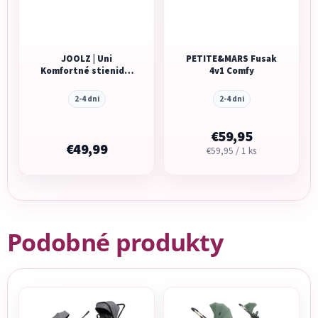
JOOLZ | Uni
PETITE&MARS Fusak
Komfortné stienidlo
4v1 Comfy
Day5/Geo3/5/Hub2/Aer+/2
2-4 dni
2-4 dni
€59,95
€49,99
Jednotková
€59,95 / 1 ks
cena:
Podobné produkty