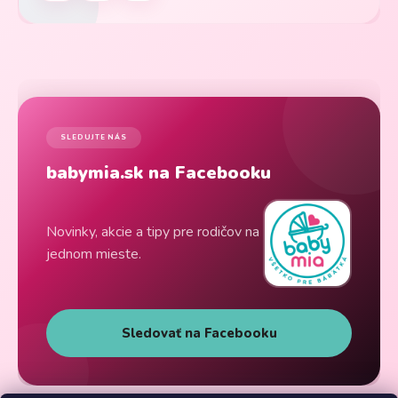
SLEDUJTE NÁS
babymia.sk na Facebooku
Novinky, akcie a tipy pre rodičov na
jednom mieste.
Sledovať na Facebooku