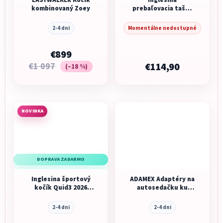
kombinovaný Zoey
prebaľovacia taška
Dual Bag Opal Ivory
2-4 dni
Momentálne nedostupné
€899
€1 097
€114,90
(–18 %)
NOVINKA
DOPRAVA ZADARMO
Inglesina športový
ADAMEX Adaptéry na
kočík Quid3 2026
autosedačku ku
Aurora Pink
kočíku Como
2-4 dni
2-4 dni