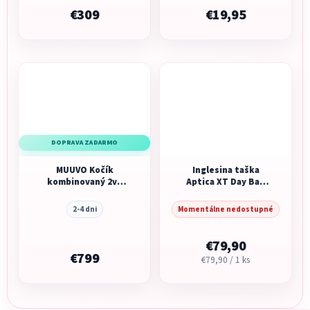
€309
€19,95
DOPRAVA ZADARMO
MUUVO Kočík
Inglesina taška
kombinovaný 2v1
Aptica XT Day Bag
Fold
Magnet Grey
2-4 dni
Momentálne nedostupné
€79,90
€799
Jednotková
€79,90 / 1 ks
cena: