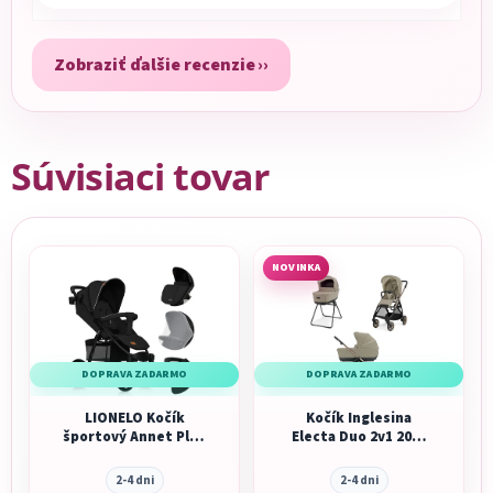
Zobraziť ďalšie recenzie
Súvisiaci tovar
NOVINKA
DOPRAVA ZADARMO
DOPRAVA ZADARMO
LIONELO Kočík
Kočík Inglesina
športový Annet Plus
Electa Duo 2v1 2026
Black Carbon
Hangar Beige
2-4 dni
2-4 dni