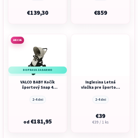
€139,30
€859
AKCIA
DOPRAVA ZADARMO
VALCO BABY Kočík
Inglesina Letná
športový Snap 4
vložka pre športový
Sport
kočík Aptica
2-4 dni
2-4 dni
€39
€181,95
od
Jednotková
€39 / 1 ks
cena: