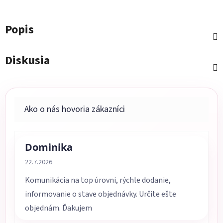
Popis
Diskusia
Dominika
Hodnotenie obchodu je 5 z 5 hviezdičiek.
22.7.2026
Komunikácia na top úrovni, rýchle dodanie,
informovanie o stave objednávky. Určite ešte
objednám. Ďakujem