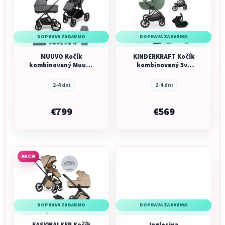
DOPRAVA ZADARMO
DOPRAVA ZADARMO
MUUVO Kočík
KINDERKRAFT Kočík
kombinovaný Muuvo
kombinovaný 3v1
One 2v1
Prime 3
2-4 dni
2-4 dni
€799
€569
AKCIA
DOPRAVA ZADARMO
DOPRAVA ZADARMO
EASYWALKER Kočík
Inglesina