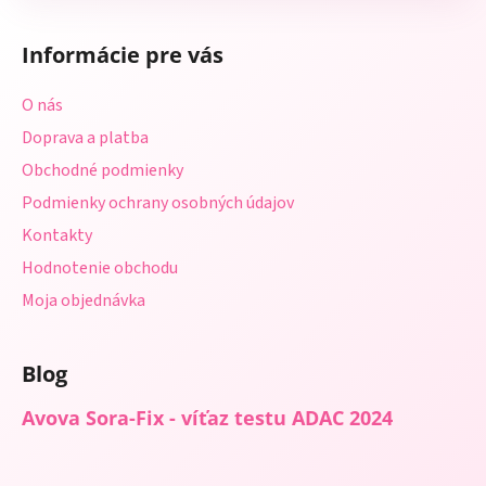
Z
á
Informácie pre vás
p
ä
O nás
t
Doprava a platba
i
Obchodné podmienky
e
Podmienky ochrany osobných údajov
Kontakty
Hodnotenie obchodu
Moja objednávka
Blog
Avova Sora-Fix - víťaz testu ADAC 2024