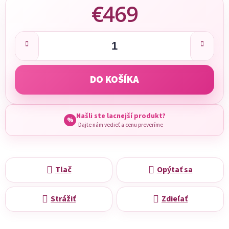
€469
Jednotková cena:
DO KOŠÍKA
Našli ste lacnejší produkt?
%
Dajte nám vedieť a cenu preveríme
Tlač
Opýtať sa
Strážiť
Zdieľať