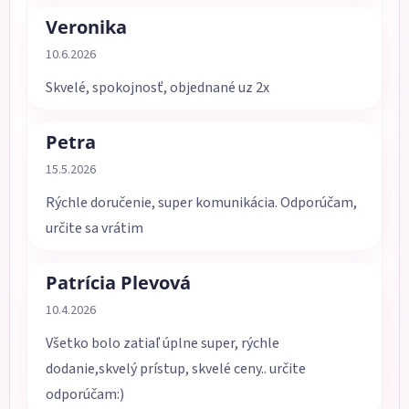
Veronika
Hodnotenie obchodu je 5 z 5 hviezdičiek.
10.6.2026
Skvelé, spokojnosť, objednané uz 2x
Petra
Hodnotenie obchodu je 5 z 5 hviezdičiek.
15.5.2026
Rýchle doručenie, super komunikácia. Odporúčam,
určite sa vrátim
Patrícia Plevová
Hodnotenie obchodu je 5 z 5 hviezdičiek.
10.4.2026
Všetko bolo zatiaľ úplne super, rýchle
dodanie,skvelý prístup, skvelé ceny.. určite
odporúčam:)