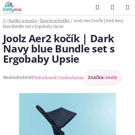
Prejsť
Hľadať
NÁKUP
na
KOŠÍK
obsah
Domov
/
Kočíky a nosiče
/
Športové kočíky
/
Joolz Aer2 kočík | Dark Navy
blue Bundle set s Ergobaby Upsie
Joolz Aer2 kočík | Dark
Navy blue Bundle set s
Ergobaby Upsie
Značka:
Joolz
Podrobnosti hodnotenia
Neohodnotené
Priemerné
hodnotenie
produktu
je
0,0
z
5