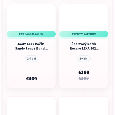
DOPRAVA ZADARMO
DOPRAVA ZADARMO
Joolz Aer2 kočík |
Športový kočík
Sandy taupe Bundle
Recaro LEXA 2026
set s Ergobaby Upsie
Teal Green
2-4 dni
2-4 dni
€198
€469
€199