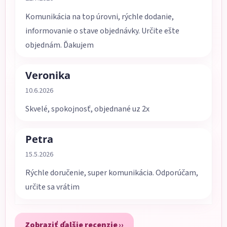
Komunikácia na top úrovni, rýchle dodanie,
informovanie o stave objednávky. Určite ešte
objednám. Ďakujem
Veronika
Hodnotenie obchodu je 5 z 5 hviezdičiek.
10.6.2026
Skvelé, spokojnosť, objednané uz 2x
Petra
Hodnotenie obchodu je 5 z 5 hviezdičiek.
15.5.2026
Rýchle doručenie, super komunikácia. Odporúčam,
určite sa vrátim
Zobraziť ďalšie recenzie