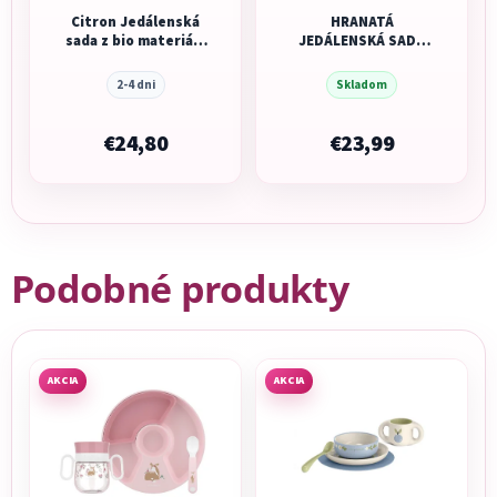
Citron Jedálenská
HRANATÁ
sada z bio materiálu
JEDÁLENSKÁ SADA
- Blue Dino
MUSHIE - SAGE
2-4 dni
Skladom
€24,80
€23,99
Podobné produkty
AKCIA
AKCIA