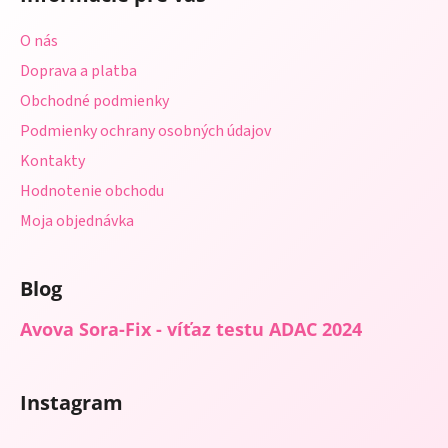
p
ä
O nás
t
Doprava a platba
i
Obchodné podmienky
e
Podmienky ochrany osobných údajov
Kontakty
Hodnotenie obchodu
Moja objednávka
Blog
Avova Sora-Fix - víťaz testu ADAC 2024
Instagram