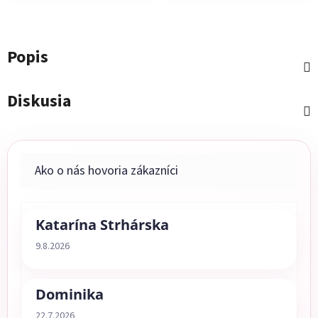
Popis
Diskusia
Katarína Strhárska
Hodnotenie obchodu je 5 z 5 hviezdičiek.
9.8.2026
Dominika
Hodnotenie obchodu je 5 z 5 hviezdičiek.
22.7.2026