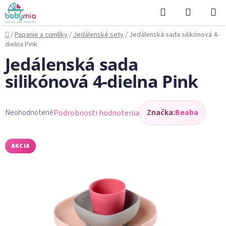
Prejsť
Hľadať
NÁKUP
na
KOŠÍK
obsah
Domov
/
Papanie a cumlíky
/
Jedálenské sety
/
Jedálenská sada silikónová 4-
dielna Pink
Jedálenská sada
silikónová 4-dielna Pink
Značka:
Beaba
Podrobnosti hodnotenia
Neohodnotené
Priemerné
hodnotenie
produktu
AKCIA
je
0,0
z
5
hviezdičiek.