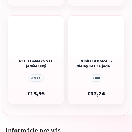
PETITE&MARS Set
Miniland Dolce 5-
jedálenský
dielny set na jedenie
silikónový
pre deti, okrúhly,
TAKE&MATCH 2 ks
mätový
2-4 dni
9 dní
miska + príbor
€13,95
€12,24
Z
á
Informácie pre vás