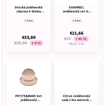
Detská jedálenská
SUAVINEX |
súprava 3-dielna
Jedálenský set GO
Fairy Garden
NATURAL +6 m -
modrá slivka
2-4 dni
2-4 dni
€21,66
€33,80
€37
(–41 %)
€35,96
(–6 %)
Jednotková
€4,33 / 1 ks
cena:
PETITE&MARS Set
Citron Jedálenská
jedálenský
sada z bio materiálu
silikónový
- Ballerina