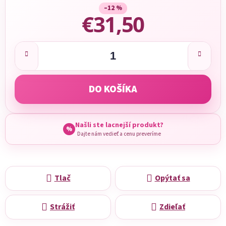
–12 %
€31,50
Jednotková cena:
DO KOŠÍKA
Našli ste lacnejší produkt?
%
Dajte nám vedieť a cenu preveríme
Tlač
Opýtať sa
Strážiť
Zdieľať