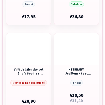
TAKE&MATCH 2 ks
2-4 dni
Skladom
tanier + miska
€17,95
€24,80
Vulli Jedálenský set
INTERBABY |
žirafa Sophie s
Jedálenský set
motívom vtáčika
INDIÁN +6M - sivý
Kiwi
Momentálne nedostupné
2-4 dni
€30,50
€28,90
€31,40