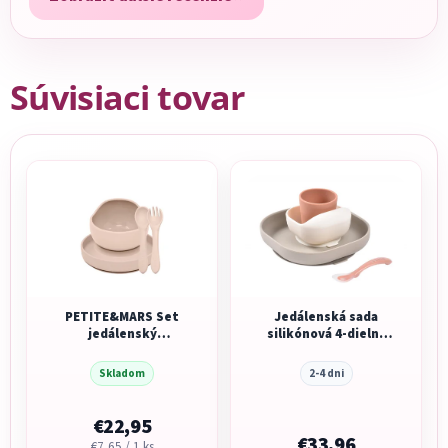
Súvisiaci tovar
PETITE&MARS Set
Jedálenská sada
jedálenský
silikónová 4-dielna
silikónový
Terracotta / Gazelle
TAKE&MATCH 3 ks
Skladom
2-4 dni
€22,95
€33,96
Jednotková
€7,65 / 1 ks