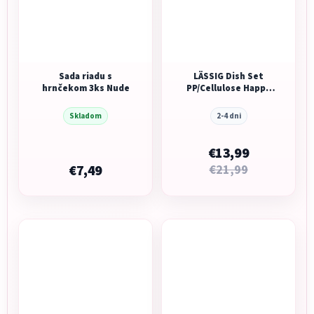
Sada riadu s
LÄSSIG Dish Set
hrnčekom 3ks Nude
PP/Cellulose Happy
Fruits 2025 lemon
Skladom
2-4 dni
€13,99
€7,49
€21,99