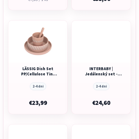
cena:
LÄSSIG Dish Set
INTERBABY |
PP/Cellulose Tiny
Jedálenský set -
Team cat
modrý
2-4 dni
2-4 dni
€23,99
€24,60