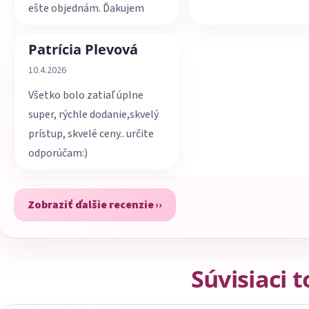
ešte objednám. Ďakujem
Patrícia Plevová
Hodnotenie obchodu je 5 z 5 hviezdičiek.
10.4.2026
Všetko bolo zatiaľ úplne
super, rýchle dodanie,skvelý
prístup, skvelé ceny.. určite
odporúčam:)
Zobraziť ďalšie recenzie
Súvisiaci 