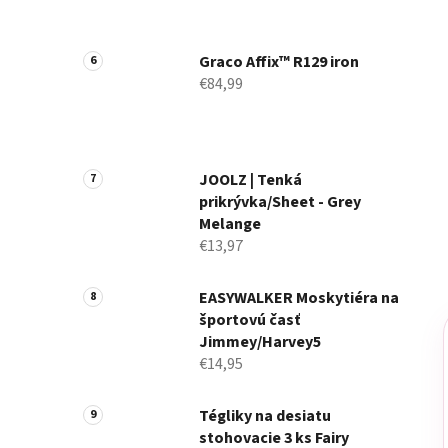
Graco Affix™ R129 iron
€84,99
JOOLZ | Tenká
prikrývka/Sheet - Grey
Melange
€13,97
EASYWALKER Moskytiéra na
športovú časť
Jimmey/Harvey5
€14,95
Tégliky na desiatu
stohovacie 3 ks Fairy