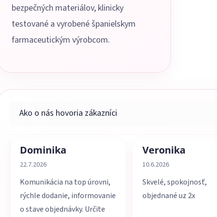
bezpečných materiálov, klinicky
testované a vyrobené španielskym
farmaceutickým výrobcom.
Dominika
Veronika
Hodnotenie obchodu je 5 z 5 hviezdičiek.
Hodnotenie obchodu je 
22.7.2026
10.6.2026
Komunikácia na top úrovni,
Skvelé, spokojnosť,
rýchle dodanie, informovanie
objednané uz 2x
o stave objednávky. Určite