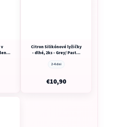
 v
Citron Silikónové lyžičky
lená /
- dlhé, 2ks - Grey/ Pastel
Turquoise
2-4 dni
€10,90