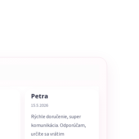
Petra
5 z 5 hviezdičiek.
Hodnotenie obchodu je 5 z 5 hviezdičiek.
15.5.2026
Rýchle doručenie, super
komunikácia. Odporúčam,
určite sa vrátim