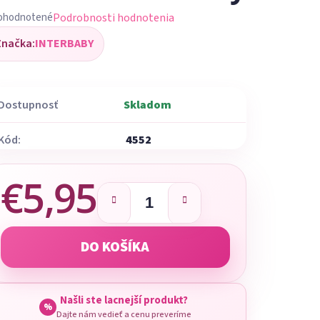
Podrobnosti hodnotenia
ohodnotené
iemerné
Značka:
INTERBABY
dnotenie
oduktu
Dostupnosť
Skladom
Kód:
4552
ezdičiek.
€5,95
Jednotková cena:
DO KOŠÍKA
Našli ste lacnejší produkt?
%
Dajte nám vedieť a cenu preveríme