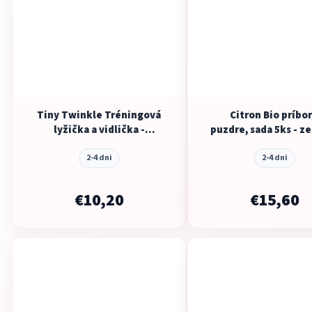
Tiny Twinkle Tréningová
Citron Bio príbor
lyžička a vidlička -
puzdre, sada 5ks - ze
Burgundy
krémová
2-4 dni
2-4 dni
€10,20
€15,60