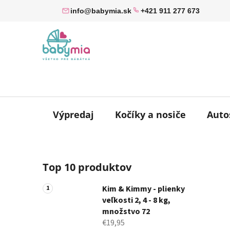
Prejsť
info@babymia.sk
+421 911 277 673
na
obsah
Výpredaj
Kočíky a nosiče
Auto
B
Top 10 produktov
o
č
Kim & Kimmy - plienky
n
veľkosti 2, 4 - 8 kg,
ý
množstvo 72
p
€19,95