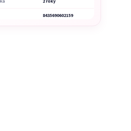
uka
2 roky
8435690602159