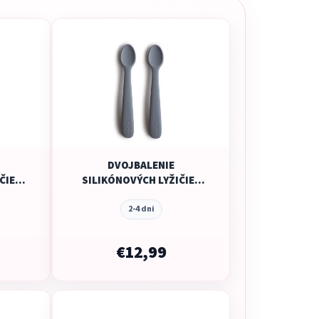
DVOJBALENIE
ČIEK
SILIKÓNOVÝCH LYŽIČIEK
DGE
MUSHIE - TRADEWINDS
AND
2-4 dni
€12,99