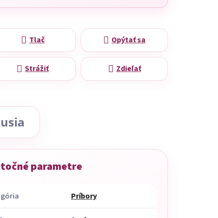
Tlač
Opýtať sa
Strážiť
Zdieľať
usia
točné parametre
gória
Príbory