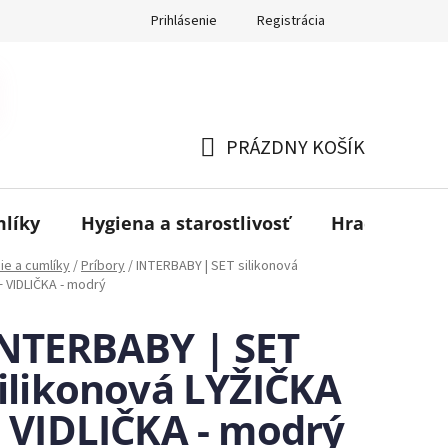
Prihlásenie
Registrácia
PRÁZDNY KOŠÍK
NÁKUPNÝ
KOŠÍK
mlíky
Hygiena a starostlivosť
Hračky
B
ie a cumlíky
/
Príbory
/
INTERBABY | SET silikonová
+ VIDLIČKA - modrý
NTERBABY | SET
ilikonová LYŽIČKA
 VIDLIČKA - modrý