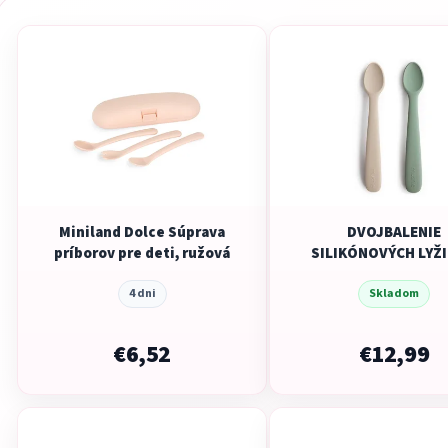
Miniland Dolce Súprava
DVOJBALENIE
príborov pre deti, ružová
SILIKÓNOVÝCH LYŽI
MUSHIE - CAMBRI
4 dni
BLUE/ SHIFTING S
Skladom
€6,52
€12,99