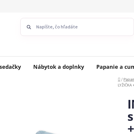
sedačky
Nábytok a doplnky
Papanie a cu
Domov
/
Papan
LYŽIČKA 
I
s
+