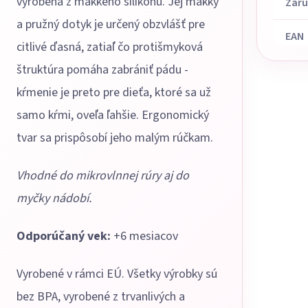
vyrobená z mäkkého silikónu. Jej mäkký
Zár
a pružný dotyk je určený obzvlášť pre
EAN
citlivé ďasná, zatiaľ čo protišmyková
štruktúra pomáha zabrániť pádu -
kŕmenie je preto pre dieťa, ktoré sa už
samo kŕmi, oveľa ľahšie. Ergonomický
tvar sa prispôsobí jeho malým rúčkam.
Vhodné do mikrovlnnej rúry aj do
myčky nádobí.
Odporúčaný vek:
+6 mesiacov
Vyrobené v rámci EÚ. Všetky výrobky sú
bez BPA, vyrobené z trvanlivých a