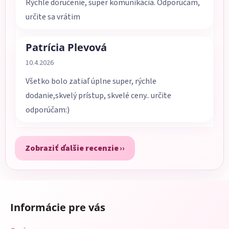
Rýchle doručenie, super komunikácia. Odporúčam,
určite sa vrátim
Patrícia Plevová
Hodnotenie obchodu je 5 z 5 hviezdičiek.
10.4.2026
Všetko bolo zatiaľ úplne super, rýchle
dodanie,skvelý prístup, skvelé ceny.. určite
odporúčam:)
Zobraziť ďalšie recenzie
Z
á
Informácie pre vás
p
ä