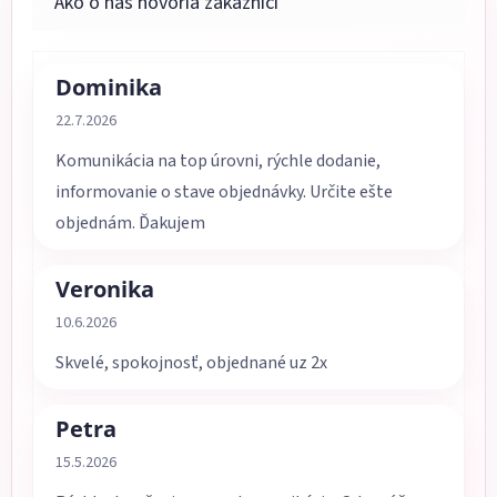
Dominika
Hodnotenie obchodu je 5 z 5 hviezdičiek.
22.7.2026
Komunikácia na top úrovni, rýchle dodanie,
informovanie o stave objednávky. Určite ešte
objednám. Ďakujem
Veronika
Hodnotenie obchodu je 5 z 5 hviezdičiek.
10.6.2026
Skvelé, spokojnosť, objednané uz 2x
Petra
Hodnotenie obchodu je 5 z 5 hviezdičiek.
15.5.2026