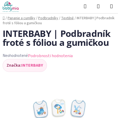
Prejsť
Hľadať
NÁKUP
na
KOŠÍK
obsah
Domov
/
Papanie a cumlíky
/
Podbradníky
/
Textilné
/
INTERBABY | Podbradník
froté s fóliou a gumičkou
INTERBABY | Podbradník
froté s fóliou a gumičkou
Podrobnosti hodnotenia
Neohodnotené
Priemerné
Značka:
INTERBABY
hodnotenie
produktu
je
0,0
z
5
hviezdičiek.