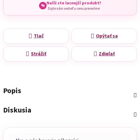
Našli ste lacnejší produkt?
%
Dajte nám vedieť a cenu preveríme
Tlač
Opýtať sa
Strážiť
Zdieľať
Popis
Diskusia