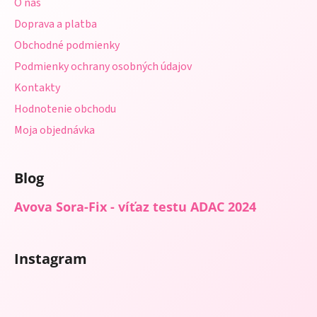
O nás
t
Doprava a platba
i
Obchodné podmienky
e
Podmienky ochrany osobných údajov
Kontakty
Hodnotenie obchodu
Moja objednávka
Blog
Avova Sora-Fix - víťaz testu ADAC 2024
Instagram