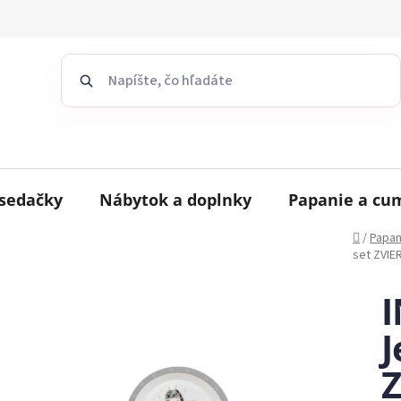
sedačky
Nábytok a doplnky
Papanie a cu
Domov
/
Papan
set ZVIE
J
Z