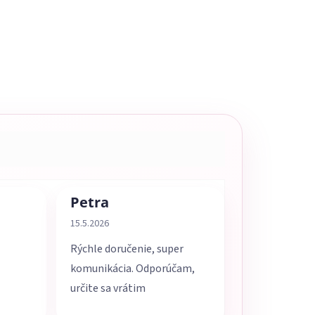
Petra
5 z 5 hviezdičiek.
Hodnotenie obchodu je 5 z 5 hviezdičiek.
15.5.2026
Rýchle doručenie, super
komunikácia. Odporúčam,
určite sa vrátim