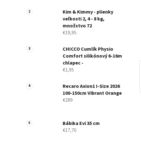
a
n
Kim & Kimmy - plienky
veľkosti 2, 4 - 8 kg,
e
množstvo 72
l
€19,95
CHICCO Cumlík Physio
Comfort silikónový 6-16m
chlapec -
€1,95
Recaro Axion1 I-Size 2026
100-150cm Vibrant Orange
€289
Bábika Evi 35 cm
€17,70