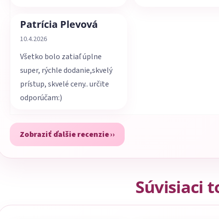
Patrícia Plevová
Hodnotenie obchodu je 5 z 5 hviezdičiek.
10.4.2026
Všetko bolo zatiaľ úplne
super, rýchle dodanie,skvelý
prístup, skvelé ceny.. určite
odporúčam:)
Zobraziť ďalšie recenzie
Súvisiaci 