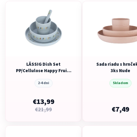
LÄSSIG Dish Set
Sada riadu s hrnč
PP/Cellulose Happy Fruits
3ks Nude
2025 lemon
2-4 dni
Skladom
€13,99
€7,49
€21,99