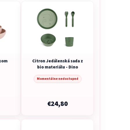
ekom
Citron Jedálenská sada z
bio materiálu - Dino
Momentálne nedostupné
€24,80