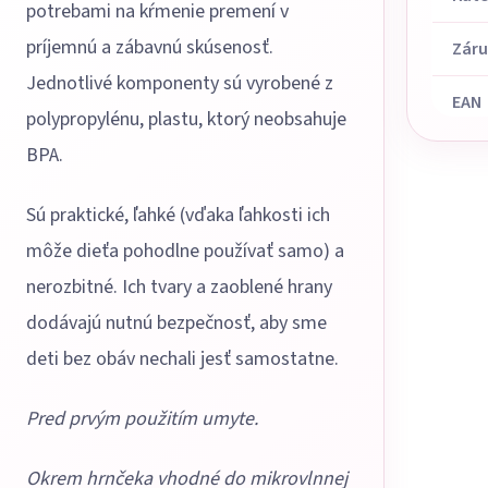
potrebami na kŕmenie premení v
príjemnú a zábavnú skúsenosť.
Zár
Jednotlivé komponenty sú vyrobené z
EAN
polypropylénu, plastu, ktorý neobsahuje
BPA.
Sú praktické, ľahké (vďaka ľahkosti ich
môže dieťa pohodlne používať samo) a
nerozbitné. Ich tvary a zaoblené hrany
dodávajú nutnú bezpečnosť, aby sme
deti bez obáv nechali jesť samostatne.
Pred prvým použitím umyte.
Okrem hrnčeka vhodné do mikrovlnnej