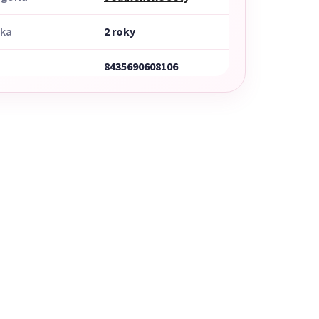
uka
2 roky
8435690608106