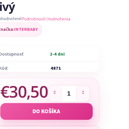
ivý
Podrobnosti hodnotenia
ohodnotené
iemerné
Značka:
INTERBABY
dnotenie
oduktu
Dostupnosť
2-4 dni
Kód:
4871
ezdičiek.
€30,50
Jednotková cena:
DO KOŠÍKA