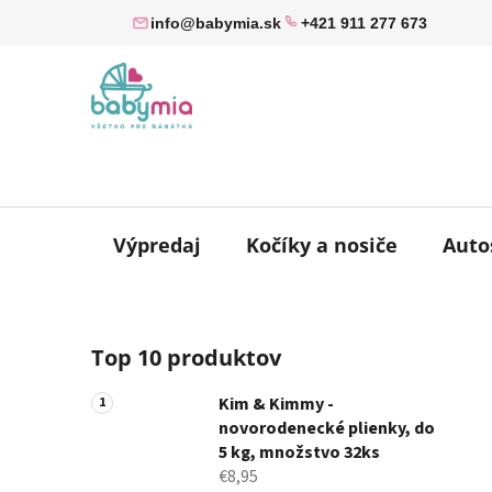
Prejsť
info@babymia.sk
+421 911 277 673
na
obsah
Výpredaj
Kočíky a nosiče
Auto
B
Top 10 produktov
o
č
Kim & Kimmy -
n
novorodenecké plienky, do
ý
5 kg, množstvo 32ks
p
€8,95