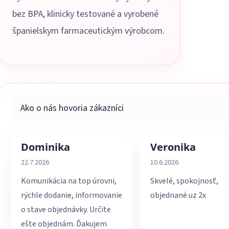
bez BPA, klinicky testované a vyrobené
španielskym farmaceutickým výrobcom.
Dominika
Veronika
Hodnotenie obchodu je 5 z 5 hviezdičiek.
Hodnotenie obchodu je 
22.7.2026
10.6.2026
Komunikácia na top úrovni,
Skvelé, spokojnosť,
rýchle dodanie, informovanie
objednané uz 2x
o stave objednávky. Určite
ešte objednám. Ďakujem