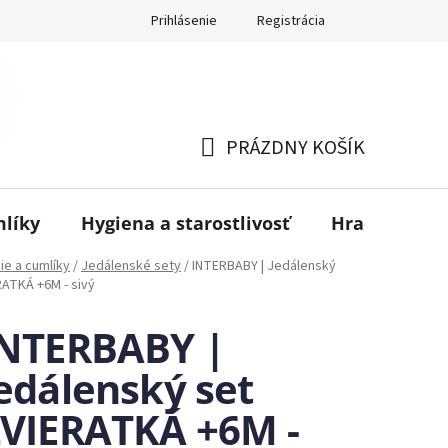
Prihlásenie
Registrácia
PRÁZDNY KOŠÍK
NÁKUPNÝ
KOŠÍK
mlíky
Hygiena a starostlivosť
Hračky
B
ie a cumlíky
/
Jedálenské sety
/
INTERBABY | Jedálenský
RATKÁ +6M - sivý
INTERBABY |
edálenský set
VIERATKÁ +6M -