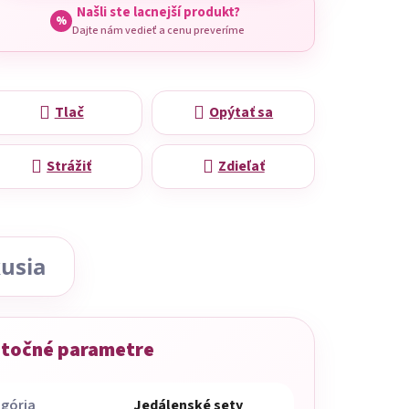
Našli ste lacnejší produkt?
%
Dajte nám vedieť a cenu preveríme
Tlač
Opýtať sa
Strážiť
Zdieľať
usia
točné parametre
gória
Jedálenské sety