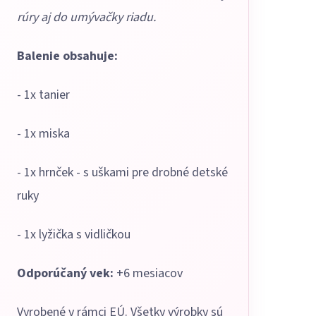
rúry aj do umývačky riadu.
Balenie obsahuje:
- 1x tanier
- 1x miska
- 1x hrnček - s uškami pre drobné detské
ruky
- 1x lyžička s vidličkou
Odporúčaný vek:
+6 mesiacov
Vyrobené v rámci EÚ. Všetky výrobky sú