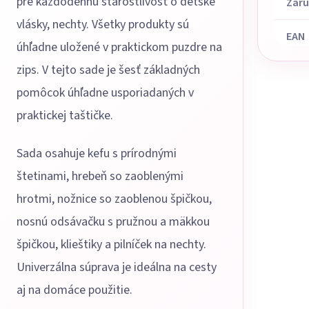
pre každodennú starostlivosť o detské
Zár
vlásky, nechty. Všetky produkty sú
EAN
úhľadne uložené v praktickom puzdre na
zips. V tejto sade je šesť základných
pomôcok úhľadne usporiadaných v
praktickej taštičke.
Sada osahuje kefu s prírodnými
štetinami, hrebeň so zaoblenými
hrotmi, nožnice so zaoblenou špičkou,
nosnú odsávačku s pružnou a mäkkou
špičkou, klieštiky a pilníček na nechty.
Univerzálna súprava je ideálna na cesty
aj na domáce použitie.