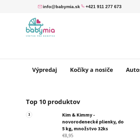
Prejsť
info@babymia.sk
+421 911 277 673
na
obsah
Výpredaj
Kočíky a nosiče
Auto
B
Top 10 produktov
o
č
Kim & Kimmy -
n
novorodenecké plienky, do
ý
5 kg, množstvo 32ks
p
€8,95