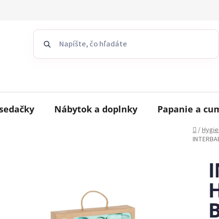
sedačky
Nábytok a doplnky
Papanie a cu
Domov
/
Hygie
INTERBAB
H
B