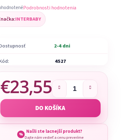
Podrobnosti hodnotenia
ohodnotené
iemerné
Značka:
INTERBABY
dnotenie
oduktu
Dostupnosť
2-4 dni
Kód:
4527
ezdičiek.
€23,55
Jednotková cena:
DO KOŠÍKA
Našli ste lacnejší produkt?
%
Dajte nám vedieť a cenu preveríme