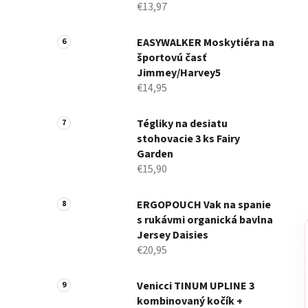
€13,97
EASYWALKER Moskytiéra na
športovú časť
Jimmey/Harvey5
€14,95
Tégliky na desiatu
stohovacie 3 ks Fairy
Garden
€15,90
ERGOPOUCH Vak na spanie
s rukávmi organická bavlna
Jersey Daisies
€20,95
Venicci TINUM UPLINE 3
kombinovaný kočík +