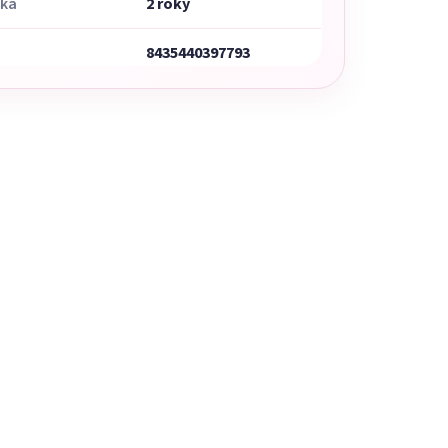
uka
2 roky
8435440397793