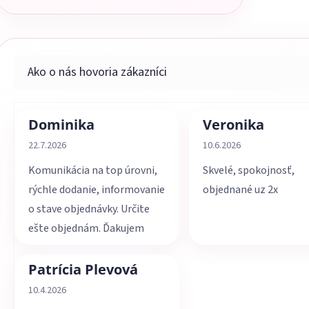
Dominika
Veronika
Hodnotenie obchodu je 5 z 5 hviezdičiek.
Hodnotenie obchodu je 
22.7.2026
10.6.2026
Komunikácia na top úrovni,
Skvelé, spokojnosť,
rýchle dodanie, informovanie
objednané uz 2x
o stave objednávky. Určite
ešte objednám. Ďakujem
Patrícia Plevová
Hodnotenie obchodu je 5 z 5 hviezdičiek.
10.4.2026