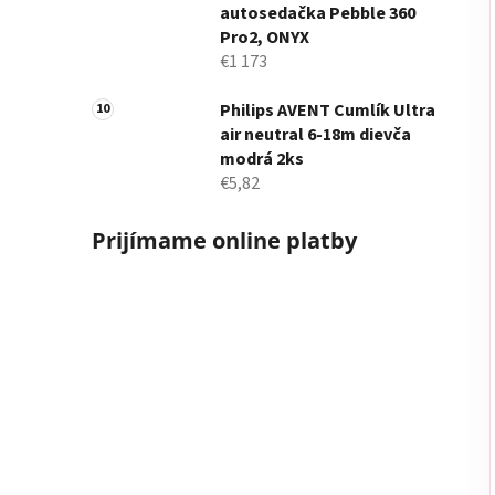
autosedačka Pebble 360
Pro2, ONYX
€1 173
Philips AVENT Cumlík Ultra
air neutral 6-18m dievča
modrá 2ks
€5,82
Prijímame online platby