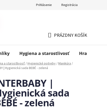
Prihlásenie
Registrácia
PRÁZDNY KOŠÍK
NÁKUPNÝ
KOŠÍK
mlíky
Hygiena a starostlivosť
Hračky
B
na a starostlivosť
/
Hygienické potreby
/
Manikúra
/
Y | Hygienická sada BEBÉ - zelená
INTERBABY |
ygienická sada
EBÉ - zelená