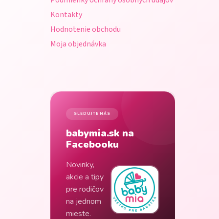
Podmienky ochrany osobných údajov
Kontakty
Hodnotenie obchodu
Moja objednávka
SLEDUJTE NÁS
babymia.sk na
Facebooku
Novinky,
akcie a tipy
pre rodičov
na jednom
mieste.