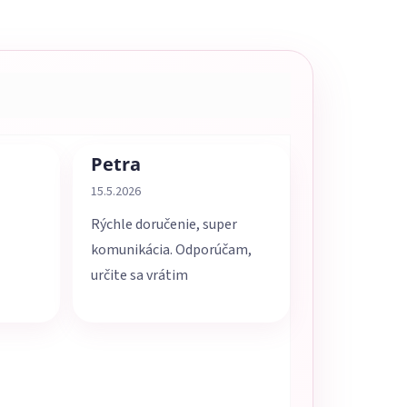
Petra
5 z 5 hviezdičiek.
Hodnotenie obchodu je 5 z 5 hviezdičiek.
15.5.2026
Rýchle doručenie, super
komunikácia. Odporúčam,
určite sa vrátim