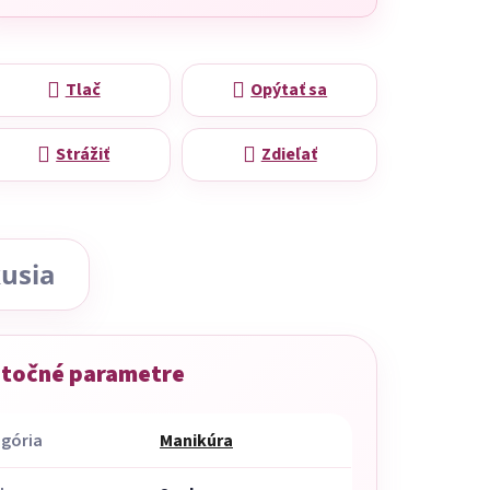
Tlač
Opýtať sa
Strážiť
Zdieľať
usia
točné parametre
gória
Manikúra