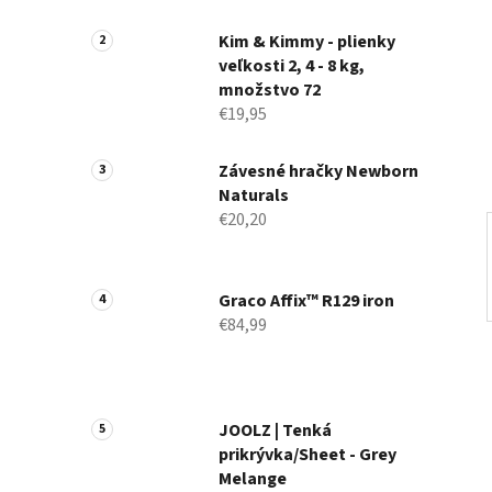
a
n
Kim & Kimmy - plienky
veľkosti 2, 4 - 8 kg,
e
množstvo 72
l
€19,95
Závesné hračky Newborn
Naturals
€20,20
Graco Affix™ R129 iron
€84,99
JOOLZ | Tenká
prikrývka/Sheet - Grey
Melange