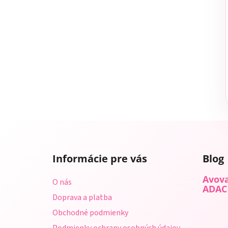
Z
á
Informácie pre vás
Blog
p
ä
Avova
O nás
t
ADAC
Doprava a platba
i
Obchodné podmienky
e