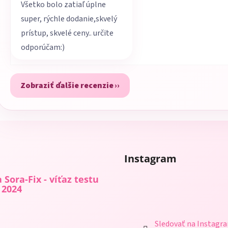
Všetko bolo zatiaľ úplne
super, rýchle dodanie,skvelý
prístup, skvelé ceny.. určite
odporúčam:)
Zobraziť ďalšie recenzie
Instagram
 Sora-Fix - víťaz testu
 2024
Sledovať na Instagr