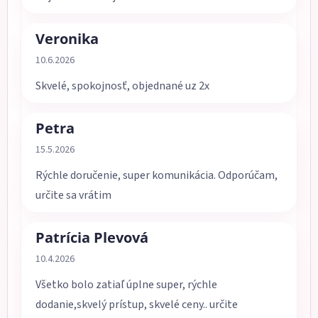
Veronika
Hodnotenie obchodu je 5 z 5 hviezdičiek.
10.6.2026
Skvelé, spokojnosť, objednané uz 2x
Petra
Hodnotenie obchodu je 5 z 5 hviezdičiek.
15.5.2026
Rýchle doručenie, super komunikácia. Odporúčam,
určite sa vrátim
Patrícia Plevová
Hodnotenie obchodu je 5 z 5 hviezdičiek.
10.4.2026
Všetko bolo zatiaľ úplne super, rýchle
dodanie,skvelý prístup, skvelé ceny.. určite