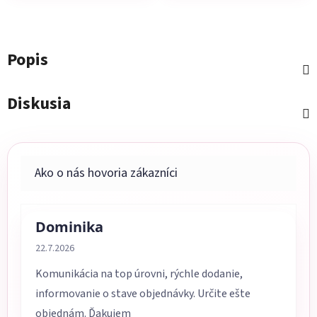
Popis
Diskusia
Dominika
Hodnotenie obchodu je 5 z 5 hviezdičiek.
22.7.2026
Komunikácia na top úrovni, rýchle dodanie,
informovanie o stave objednávky. Určite ešte
objednám. Ďakujem