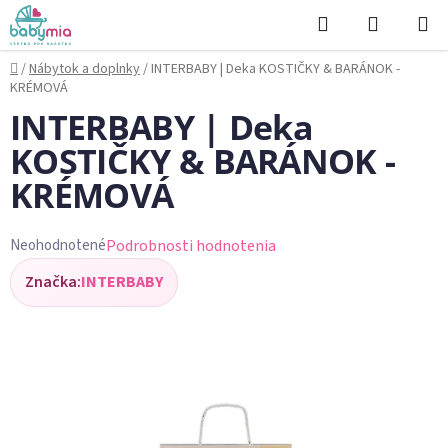
Prejsť
Hľadať
NÁKUP
na
KOŠÍK
obsah
Domov
/
Nábytok a doplnky
/
INTERBABY | Deka KOSTIČKY & BARÁNOK -
KRÉMOVÁ
INTERBABY | Deka
KOSTIČKY & BARÁNOK -
KRÉMOVÁ
Podrobnosti hodnotenia
Neohodnotené
Priemerné
Značka:
INTERBABY
hodnotenie
produktu
je
0,0
z
5
hviezdičiek.