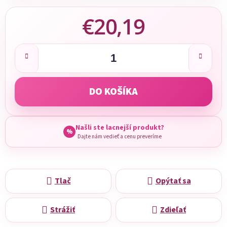
€20,19
Jednotková cena:
DO KOŠÍKA
Našli ste lacnejší produkt?
%
Dajte nám vedieť a cenu preveríme
Tlač
Opýtať sa
Strážiť
Zdieľať