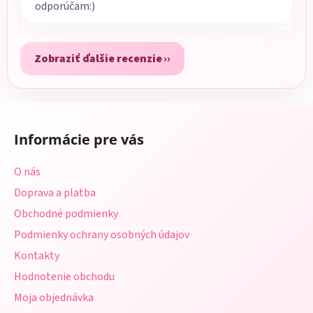
odporúčam:)
Zobraziť ďalšie recenzie
Z
á
Informácie pre vás
p
ä
O nás
t
Doprava a platba
i
Obchodné podmienky
e
Podmienky ochrany osobných údajov
Kontakty
Hodnotenie obchodu
Moja objednávka