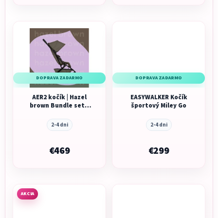
DOPRAVA ZADARMO
DOPRAVA ZADARMO
AER2 kočík | Hazel
EASYWALKER Kočík
brown Bundle set s
športový Miley Go
Ergobaby Upsie
2-4 dni
2-4 dni
€469
€299
AKCIA