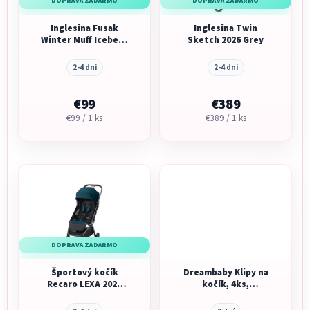
DOPRAVA ZADARMO
DOPRAVA ZADARMO
Inglesina Fusak
Inglesina Twin
Winter Muff Iceberg
Sketch 2026 Grey
Grey pre
kombinovaný/
2-4 dni
2-4 dni
športový kočík
€99
€389
Jednotková
Jednotková
€99 / 1 ks
€389 / 1 ks
cena:
cena:
DOPRAVA ZADARMO
Športový kočík
Dreambaby Klipy na
Recaro LEXA 2026
kočík, 4ks,
Teal Green
zelená/oranžová