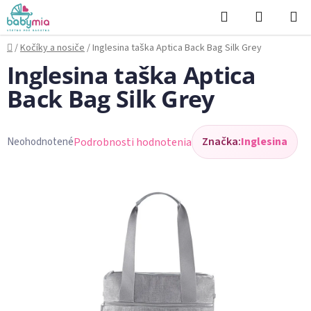
Prejsť
Hľadať
NÁKUP
na
KOŠÍK
obsah
Domov
/
Kočíky a nosiče
/
Inglesina taška Aptica Back Bag Silk Grey
Inglesina taška Aptica
Back Bag Silk Grey
Značka:
Inglesina
Podrobnosti hodnotenia
Neohodnotené
Priemerné
hodnotenie
produktu
je
0,0
z
5
hviezdičiek.