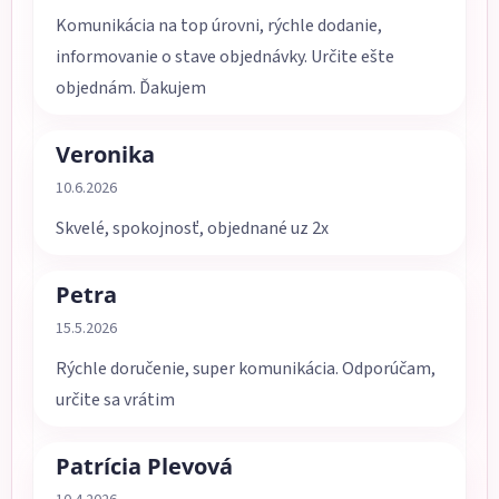
Komunikácia na top úrovni, rýchle dodanie,
informovanie o stave objednávky. Určite ešte
objednám. Ďakujem
Veronika
Hodnotenie obchodu je 5 z 5 hviezdičiek.
10.6.2026
Skvelé, spokojnosť, objednané uz 2x
Petra
Hodnotenie obchodu je 5 z 5 hviezdičiek.
15.5.2026
Rýchle doručenie, super komunikácia. Odporúčam,
určite sa vrátim
Patrícia Plevová
Hodnotenie obchodu je 5 z 5 hviezdičiek.