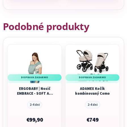
Podobné produkty
DOPRAVA ZADARMO
DOPRAVA ZADARMO
ERGOBABY | Nosič
ADAMEX Kočík
EMBRACE - SOFT AIR
kombinovaný Como
MESH - Sage
2-4 dni
2-4 dni
€99,90
€749