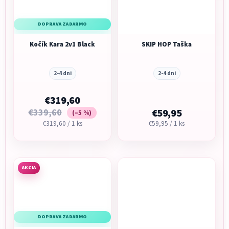
DOPRAVA ZADARMO
Kočík Kara 2v1 Black
SKIP HOP Taška
2-4 dni
2-4 dni
€319,60
€339,60
€59,95
(–5 %)
Jednotková
Jednotková
€319,60 / 1 ks
€59,95 / 1 ks
cena:
cena:
AKCIA
DOPRAVA ZADARMO