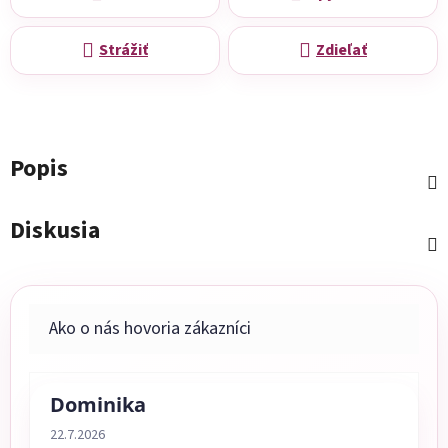
Strážiť
Zdieľať
Popis
Diskusia
Dominika
Hodnotenie obchodu je 5 z 5 hviezdičiek.
22.7.2026