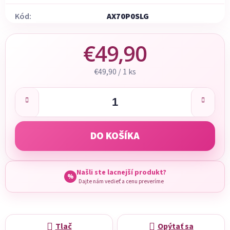
Kód:
AX70P0SLG
€49,90
Jednotková cena:
€49,90 / 1 ks
DO KOŠÍKA
Našli ste lacnejší produkt?
%
Dajte nám vedieť a cenu preveríme
Tlač
Opýtať sa