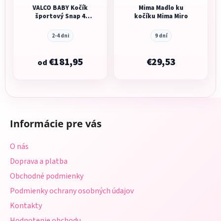
VALCO BABY Kočík
Mima Madlo ku
športový Snap 4
kočíku Mima Miro
Sport
2-4 dni
9 dní
€181,95
€29,53
od
Z
á
Informácie pre vás
p
ä
O nás
t
Doprava a platba
i
Obchodné podmienky
e
Podmienky ochrany osobných údajov
Kontakty
Hodnotenie obchodu