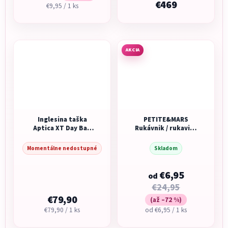
€469
Jednotková
€9,95 / 1 ks
cena:
AKCIA
Inglesina taška
PETITE&MARS
Aptica XT Day Bag
Rukávnik / rukavice
Tundra Beige
Furry
Momentálne nedostupné
Skladom
€6,95
od
€24,95
€79,90
(až –72 %)
Jednotková
Jednotková
€79,90 / 1 ks
od €6,95 / 1 ks
cena:
cena: