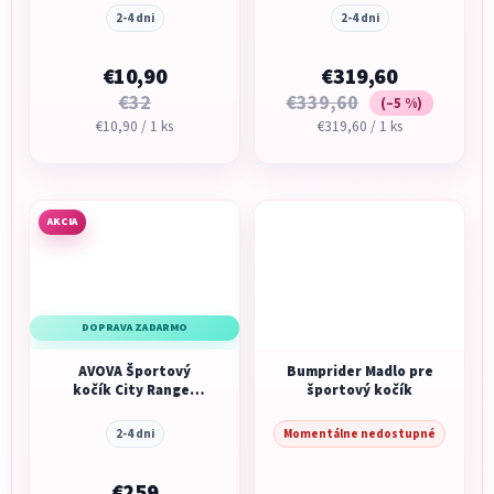
2-4 dni
2-4 dni
€10,90
€319,60
€32
€339,60
(–5 %)
Jednotková
Jednotková
€10,90 / 1 ks
€319,60 / 1 ks
cena:
cena:
AKCIA
DOPRAVA ZADARMO
AVOVA Športový
Bumprider Madlo pre
kočík City Ranger
športový kočík
2026 Black Gold
2-4 dni
Momentálne nedostupné
€259