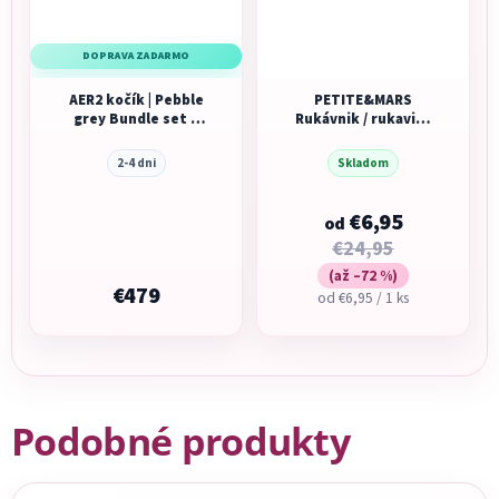
DOPRAVA ZADARMO
AER2 kočík | Pebble
PETITE&MARS
grey Bundle set s
Rukávnik / rukavice
Ergobaby Upsie
Furry
2-4 dni
Skladom
€6,95
od
€24,95
(až –72 %)
€479
Jednotková
od €6,95 / 1 ks
cena:
Podobné produkty