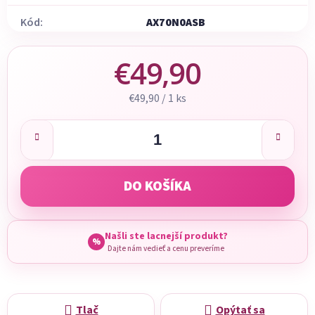
Kód:
AX70N0ASB
€49,90
Jednotková cena:
€49,90 / 1 ks
DO KOŠÍKA
Našli ste lacnejší produkt?
%
Dajte nám vedieť a cenu preveríme
Tlač
Opýtať sa