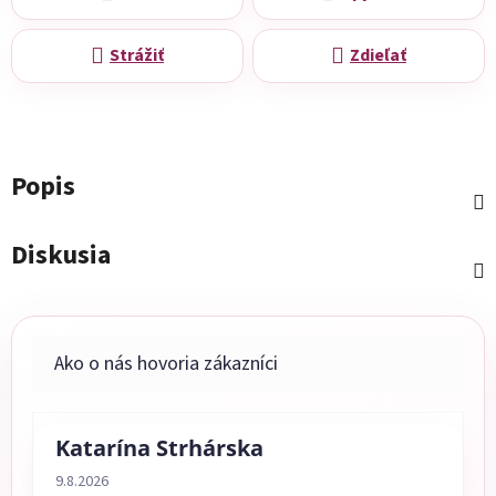
Strážiť
Zdieľať
Popis
Diskusia
Katarína Strhárska
Hodnotenie obchodu je 5 z 5 hviezdičiek.
9.8.2026