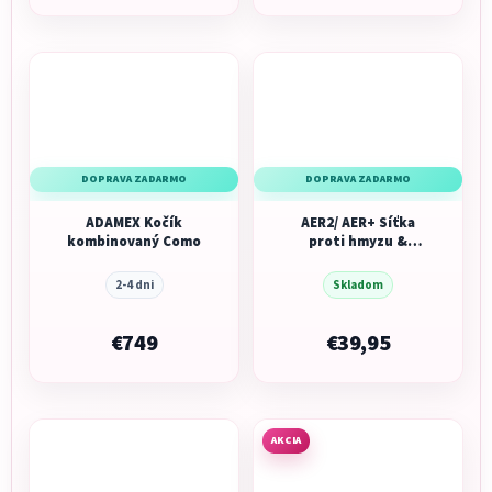
DOPRAVA ZADARMO
DOPRAVA ZADARMO
ADAMEX Kočík
AER2/ AER+ Síťka
kombinovaný Como
proti hmyzu &
sluneční clona
2-4 dni
Skladom
€749
€39,95
AKCIA