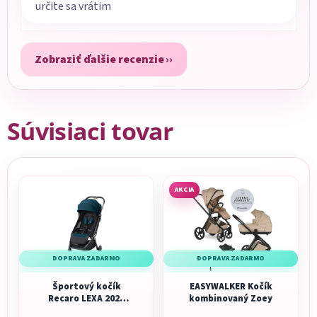
určite sa vrátim
Zobraziť ďalšie recenzie
Súvisiaci tovar
AKCIA
DOPRAVA ZADARMO
DOPRAVA ZADARMO
Športový kočík
EASYWALKER Kočík
Recaro LEXA 2026
kombinovaný Zoey
Teal Green