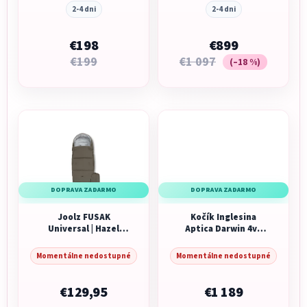
2-4 dni
2-4 dni
€198
€899
€199
€1 097
(–18 %)
DOPRAVA ZADARMO
DOPRAVA ZADARMO
Joolz FUSAK
Kočík Inglesina
Universal | Hazel
Aptica Darwin 4v1
brown
2025 Pashmina Beige
Momentálne nedostupné
Momentálne nedostupné
€129,95
€1 189