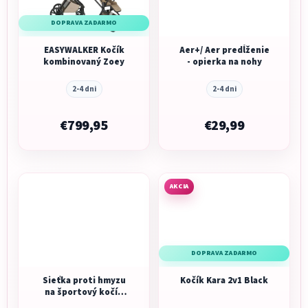
DOPRAVA ZADARMO
EASYWALKER Kočík
Aer+/ Aer predĺženie
kombinovaný Zoey
- opierka na nohy
2-4 dni
2-4 dni
€799,95
€29,99
AKCIA
DOPRAVA ZADARMO
Sieťka proti hmyzu
Kočík Kara 2v1 Black
na športový kočík
Recaro Lexa ELITE