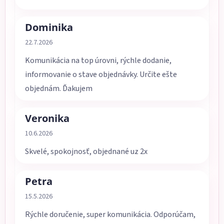
Dominika
Hodnotenie obchodu je 5 z 5 hviezdičiek.
22.7.2026
Komunikácia na top úrovni, rýchle dodanie,
informovanie o stave objednávky. Určite ešte
objednám. Ďakujem
Veronika
Hodnotenie obchodu je 5 z 5 hviezdičiek.
10.6.2026
Skvelé, spokojnosť, objednané uz 2x
Petra
Hodnotenie obchodu je 5 z 5 hviezdičiek.
15.5.2026
Rýchle doručenie, super komunikácia. Odporúčam,