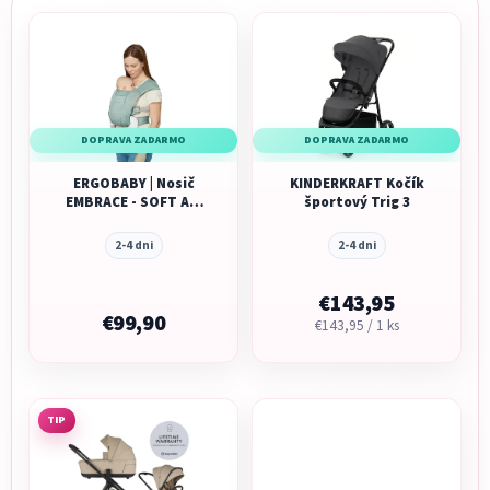
DOPRAVA ZADARMO
DOPRAVA ZADARMO
ERGOBABY | Nosič
KINDERKRAFT Kočík
EMBRACE - SOFT AIR
športový Trig 3
MESH - Sage
2-4 dni
2-4 dni
€143,95
€99,90
Jednotková
€143,95 / 1 ks
cena:
TIP