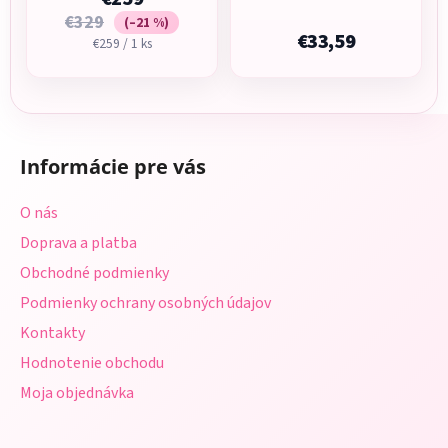
€329
(–21 %)
€33,59
Jednotková
€259 / 1 ks
cena:
Z
á
Informácie pre vás
p
ä
O nás
t
Doprava a platba
i
Obchodné podmienky
e
Podmienky ochrany osobných údajov
Kontakty
Hodnotenie obchodu
Moja objednávka