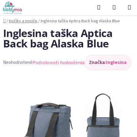
Prejsť
Hľadať
NÁKUP
na
KOŠÍK
obsah
Domov
/
Kočíky a nosiče
/
Inglesina taška Aptica Back bag Alaska Blue
Inglesina taška Aptica
Back bag Alaska Blue
Značka:
Inglesina
Podrobnosti hodnotenia
Neohodnotené
Priemerné
hodnotenie
produktu
je
0,0
z
5
hviezdičiek.