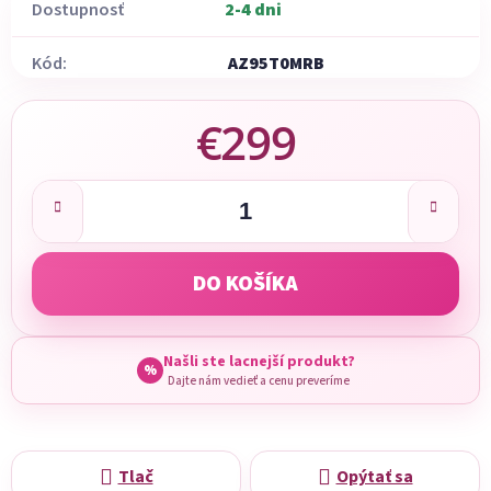
Dostupnosť
2-4 dni
Kód:
AZ95T0MRB
€299
Jednotková cena:
DO KOŠÍKA
Našli ste lacnejší produkt?
%
Dajte nám vedieť a cenu preveríme
Tlač
Opýtať sa