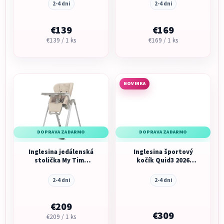
Beige
2-4 dni
2-4 dni
€139
€169
Jednotková
Jednotková
€139 / 1 ks
€169 / 1 ks
cena:
cena:
NOVINKA
DOPRAVA ZADARMO
DOPRAVA ZADARMO
Inglesina jedálenská
Inglesina športový
stolička My Time
kočík Quid3 2026
Butter
Lunar Beige
2-4 dni
2-4 dni
€209
€309
Jednotková
€209 / 1 ks