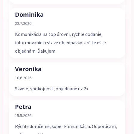
Dominika
Hodnotenie obchodu je 5 z 5 hviezdičiek.
22.7.2026
Komunikácia na top úrovni, rýchle dodanie,
informovanie o stave objednávky. Určite ešte
objednám. Ďakujem
Veronika
Hodnotenie obchodu je 5 z 5 hviezdičiek.
10.6.2026
Skvelé, spokojnosť, objednané uz 2x
Petra
Hodnotenie obchodu je 5 z 5 hviezdičiek.
15.5.2026
Rýchle doručenie, super komunikácia. Odporúčam,