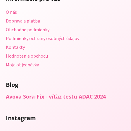
p
ä
O nás
t
Doprava a platba
i
Obchodné podmienky
e
Podmienky ochrany osobných údajov
Kontakty
Hodnotenie obchodu
Moja objednávka
Blog
Avova Sora-Fix - víťaz testu ADAC 2024
Instagram