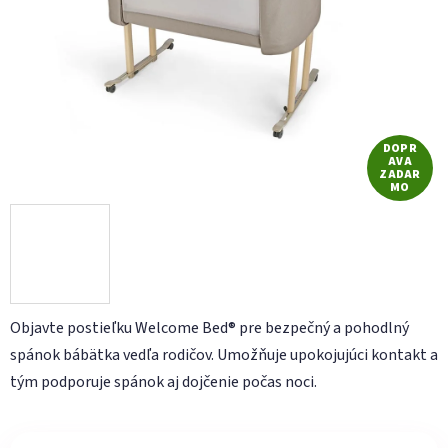
hviezdičiek.
DOPR
AVA
ZADAR
MO
Objavte postieľku Welcome Bed® pre bezpečný a pohodlný
spánok bábätka vedľa rodičov. Umožňuje upokojujúci kontakt a
tým podporuje spánok aj dojčenie počas noci.