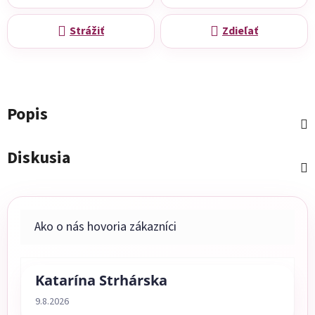
Strážiť
Zdieľať
Popis
Diskusia
Katarína Strhárska
Hodnotenie obchodu je 5 z 5 hviezdičiek.
9.8.2026