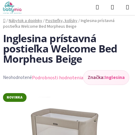
Prejsť
Hľadať
NÁKUP
na
KOŠÍK
obsah
Domov
/
Nábytok a doplnky
/
Postieľky, kolísky
/
Inglesina prístavná
postieľka Welcome Bed Morpheus Beige
Inglesina prístavná
postieľka Welcome Bed
Morpheus Beige
Značka:
Inglesina
Podrobnosti hodnotenia
Neohodnotené
Priemerné
hodnotenie
produktu
NOVINKA
je
0,0
z
5