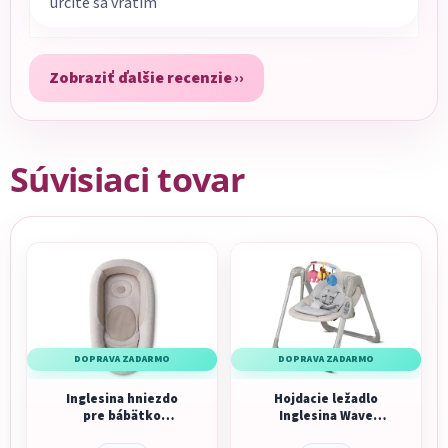
určite sa vrátim
Zobraziť ďalšie recenzie
Súvisiaci tovar
DOPRAVA ZADARMO
DOPRAVA ZADARMO
Inglesina hniezdo
Hojdacie ležadlo
pre bábätko
Inglesina Wave
Welcome Pod Quiet
Swing Butter