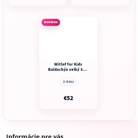
cena:
NOVINKA
Witlof for Kids
Baldachýn velký Soft
Sand
2-4 dni
€52
Z
á
Informácie pre vás