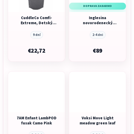
DOPRAVA ZADARMO
CuddleCo Comfi-
Inglesina
Extreme, Detský
novorodenecký
fusak, 90x50cm, šedá
fusak 3v1 Winter
melanž/ružová
Muff Uni Grey
9 dní
2-4 dni
€22,72
€89
7AM Enfant LambPOD
Voksi Move Light
fusak Camo Pink
meadow green leaf