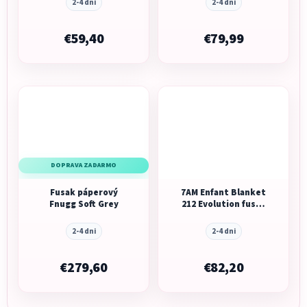
2-4 dni
2-4 dni
€59,40
€79,99
DOPRAVA ZADARMO
Fusak páperový
7AM Enfant Blanket
Fnugg Soft Grey
212 Evolution fusak
Camo Pink
2-4 dni
2-4 dni
€279,60
€82,20