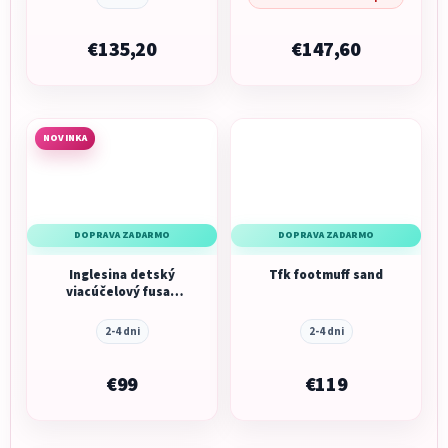
€135,20
€147,60
NOVINKA
DOPRAVA ZADARMO
DOPRAVA ZADARMO
Inglesina detský
Tfk footmuff sand
viacúčelový fusak
3v1 do športového
kočíka Winter
2-4 dni
2-4 dni
FootMuff Blue
€99
€119