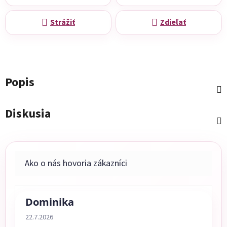
Strážiť
Zdieľať
Popis
Diskusia
Dominika
Hodnotenie obchodu je 5 z 5 hviezdičiek.
22.7.2026