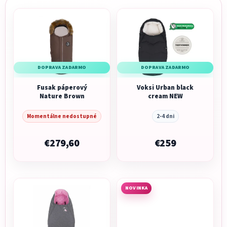
DOPRAVA ZADARMO
DOPRAVA ZADARMO
Fusak páperový
Voksi Urban black
Nature Brown
cream NEW
Momentálne nedostupné
2-4 dni
€279,60
€259
NOVINKA