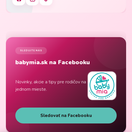
SLEDUJTE NÁS
babymia.sk na Facebooku
Novinky, akcie a tipy pre rodičov na
jednom mieste.
Sledovať na Facebooku