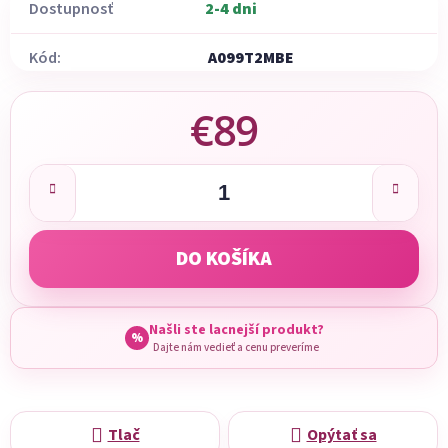
Dostupnosť
2-4 dni
Kód:
A099T2MBE
€89
Jednotková cena:
DO KOŠÍKA
Našli ste lacnejší produkt?
%
Dajte nám vedieť a cenu preveríme
Tlač
Opýtať sa