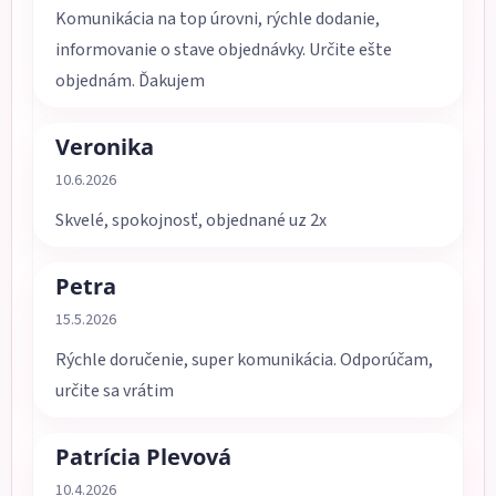
Komunikácia na top úrovni, rýchle dodanie,
informovanie o stave objednávky. Určite ešte
objednám. Ďakujem
Veronika
Hodnotenie obchodu je 5 z 5 hviezdičiek.
10.6.2026
Skvelé, spokojnosť, objednané uz 2x
Petra
Hodnotenie obchodu je 5 z 5 hviezdičiek.
15.5.2026
Rýchle doručenie, super komunikácia. Odporúčam,
určite sa vrátim
Patrícia Plevová
Hodnotenie obchodu je 5 z 5 hviezdičiek.
10.4.2026