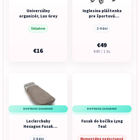
Univerzálny
Inglesina pláštenka
organizér, Lux Grey
pre športovú
sedačku
Skladom
2-4 dni
€49
€16
Jednotková
€49 / 1 ks
cena:
DOPRAVA ZADARMO
DOPRAVA ZADARMO
Leclercbaby
Fusak do kočíka Lyng
Hexagon Fusak
Teal
Champaign
2-4 dni
Momentálne nedostupné