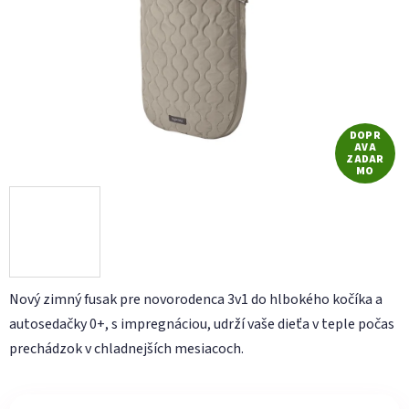
hviezdičiek.
DOPR
AVA
ZADAR
MO
Nový zimný fusak pre novorodenca 3v1 do hlbokého kočíka a
autosedačky 0+, s impregnáciou, udrží vaše dieťa v teple počas
prechádzok v chladnejších mesiacoch.