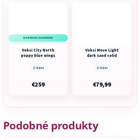
DOPRAVA ZADARMO
Voksi City North
Voksi Move Light
poppy blue wings
dark sand solid
2-4 dni
2-4 dni
€259
€79,99
Podobné produkty