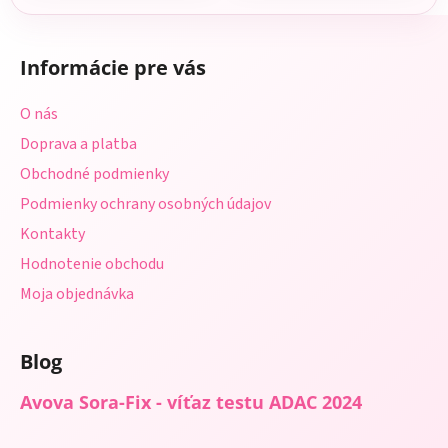
Z
á
Informácie pre vás
p
ä
O nás
t
Doprava a platba
i
Obchodné podmienky
e
Podmienky ochrany osobných údajov
Kontakty
Hodnotenie obchodu
Moja objednávka
Blog
Avova Sora-Fix - víťaz testu ADAC 2024