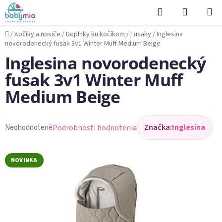
Prejsť
Hľadať
NÁKUP
na
KOŠÍK
obsah
Domov
/
Kočíky a nosiče
/
Doplnky ku kočíkom
/
Fusaky
/
Inglesina
novorodenecký fusak 3v1 Winter Muff Medium Beige
Inglesina novorodenecký
fusak 3v1 Winter Muff
Medium Beige
Značka:
Inglesina
Podrobnosti hodnotenia
Neohodnotené
Priemerné
hodnotenie
produktu
NOVINKA
je
0,0
z
5