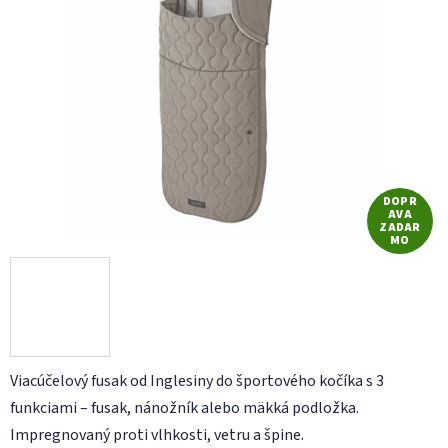
z
5
hviezdičiek.
DOPR
AVA
ZADAR
MO
Viacúčelový fusak od Inglesiny do športového kočíka s 3
funkciami – fusak, nánožník alebo mäkká podložka.
Impregnovaný proti vlhkosti, vetru a špine.