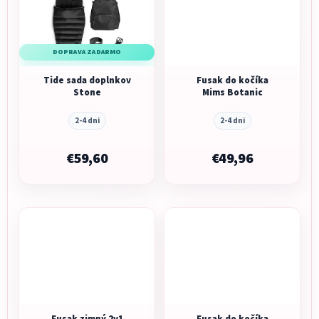
DOPRAVA ZADARMO
Tide sada doplnkov
Fusak do kočíka
Stone
Mims Botanic
2-4 dni
2-4 dni
€59,60
€49,96
Fusak zimný 2v1
Fusak do kočíka