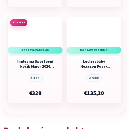
NOVINKA
DOPRAVA ZADARMO
DOPRAVA ZADARMO
Inglesina Sportovní
Leclercbaby
kočík Maior 2026
Hexagon Fusak
Tundra Beige
Champaign
2-4 dni
2-4 dni
€329
€135,20