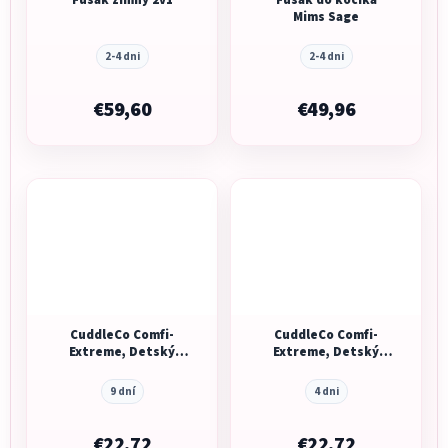
Mims Sage
2-4 dni
2-4 dni
€59,60
€49,96
CuddleCo Comfi-
CuddleCo Comfi-
Extreme, Detský
Extreme, Detský
fusak, 90x50cm, šedá
fusak, 90x50cm, šedá
melanž/ružová
melanž/modrá
9 dní
4 dni
€22,72
€22,72