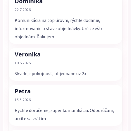
Dominika
Hodnotenie obchodu je 5 z 5 hviezdičiek.
22.7.2026
Komunikácia na top úrovni, rýchle dodanie,
informovanie o stave objednávky. Určite ešte
objednám. Ďakujem
Veronika
Hodnotenie obchodu je 5 z 5 hviezdičiek.
10.6.2026
Skvelé, spokojnosť, objednané uz 2x
Petra
Hodnotenie obchodu je 5 z 5 hviezdičiek.
15.5.2026
Rýchle doručenie, super komunikácia. Odporúčam,
určite sa vrátim