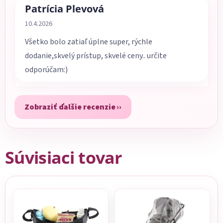
Patrícia Plevová
Hodnotenie obchodu je 5 z 5 hviezdičiek.
10.4.2026
Všetko bolo zatiaľ úplne super, rýchle
dodanie,skvelý prístup, skvelé ceny.. určite
odporúčam:)
Zobraziť ďalšie recenzie
Súvisiaci tovar