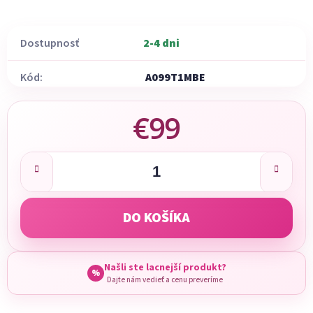
Dostupnosť
2-4 dni
Kód:
A099T1MBE
€99
Jednotková cena:
DO KOŠÍKA
Našli ste lacnejší produkt?
%
Dajte nám vedieť a cenu preveríme