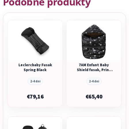
Podobné produkty
Leclercbaby Fusak
7AM Enfant Baby
Spring Black
Shield fusak, Print
Black Stars
2-4 dni
2-4 dni
€79,16
€65,40