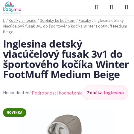
Prejsť
Hľadať
NÁKUP
na
KOŠÍK
obsah
Domov
/
Kočíky a nosiče
/
Doplnky ku kočíkom
/
Fusaky
/
Inglesina detský
viacúčelový fusak 3v1 do športového kočíka Winter FootMuff Medium
Beige
Inglesina detský
viacúčelový fusak 3v1 do
športového kočíka Winter
FootMuff Medium Beige
Značka:
Inglesina
Podrobnosti hodnotenia
Neohodnotené
Priemerné
hodnotenie
produktu
NOVINKA
je
0,0