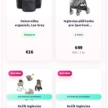
Univerzálny
Inglesina pláštenka
organizér, Lux Grey
pre športovú
sedačku
Skladom
2-4 dni
€49
€16
Jednotková
€49 / 1 ks
cena:
NOVINKA
NOVINKA
DOPRAVA ZADARMO
DOPRAVA ZADARMO
Kočík Inglesina
Kočík Inglesina