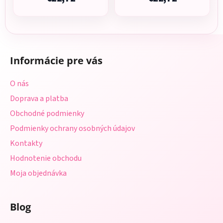
Z
á
Informácie pre vás
p
ä
O nás
t
Doprava a platba
i
Obchodné podmienky
e
Podmienky ochrany osobných údajov
Kontakty
Hodnotenie obchodu
Moja objednávka
Blog