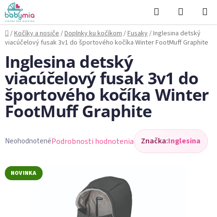
Prejsť
Hľadať
NÁKUP
na
KOŠÍK
obsah
Domov
/
Kočíky a nosiče
/
Doplnky ku kočíkom
/
Fusaky
/
Inglesina detský
viacúčelový fusak 3v1 do športového kočíka Winter FootMuff Graphite
Inglesina detský
viacúčelový fusak 3v1 do
športového kočíka Winter
FootMuff Graphite
Značka:
Inglesina
Podrobnosti hodnotenia
Neohodnotené
Priemerné
hodnotenie
produktu
NOVINKA
je
0,0
z