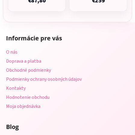
€87,80
€259
Z
á
Informácie pre vás
p
ä
O nás
t
Doprava a platba
i
Obchodné podmienky
e
Podmienky ochrany osobných údajov
Kontakty
Hodnotenie obchodu
Moja objednávka
Blog