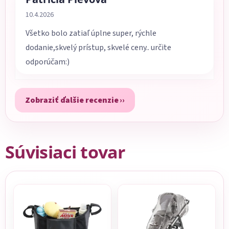
Hodnotenie obchodu je 5 z 5 hviezdičiek.
10.4.2026
Všetko bolo zatiaľ úplne super, rýchle
dodanie,skvelý prístup, skvelé ceny.. určite
odporúčam:)
Zobraziť ďalšie recenzie
Súvisiaci tovar