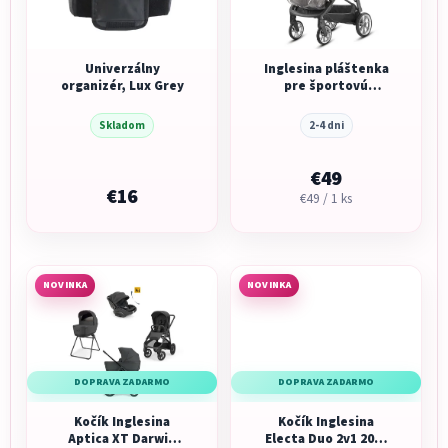
Univerzálny
Inglesina pláštenka
organizér, Lux Grey
pre športovú
sedačku
Skladom
2-4 dni
€49
€16
Jednotková
€49 / 1 ks
cena:
NOVINKA
NOVINKA
DOPRAVA ZADARMO
DOPRAVA ZADARMO
Kočík Inglesina
Kočík Inglesina
Aptica XT Darwin
Electa Duo 2v1 2026