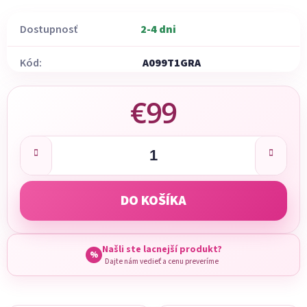
Dostupnosť
2-4 dni
Kód:
A099T1GRA
€99
Jednotková cena:
DO KOŠÍKA
Našli ste lacnejší produkt?
%
Dajte nám vedieť a cenu preveríme