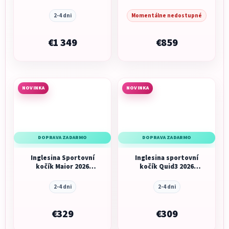
Recline Evo 4v1 2026
Garage Grey
Magnet Grey
2-4 dni
Momentálne nedostupné
€1 349
€859
NOVINKA
NOVINKA
DOPRAVA ZADARMO
DOPRAVA ZADARMO
Inglesina Sportovní
Inglesina sportovní
kočík Maior 2026
kočík Quid3 2026
Magnet Grey
Orbital Grey
2-4 dni
2-4 dni
€329
€309