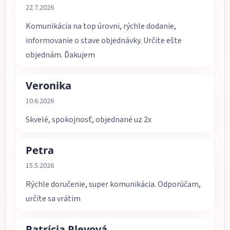
Hodnotenie obchodu je 5 z 5 hviezdičiek.
22.7.2026
Komunikácia na top úrovni, rýchle dodanie,
informovanie o stave objednávky. Určite ešte
objednám. Ďakujem
Veronika
Hodnotenie obchodu je 5 z 5 hviezdičiek.
10.6.2026
Skvelé, spokojnosť, objednané uz 2x
Petra
Hodnotenie obchodu je 5 z 5 hviezdičiek.
15.5.2026
Rýchle doručenie, super komunikácia. Odporúčam,
určite sa vrátim
Patrícia Plevová