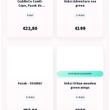
CuddleCo Comfi-
Voksi Adventure sea
Cape, Fusak do
green
kočíka/autosedačky/nosič
2v1, 25x12cm,
9 dní
2-4 dni
čierny/khaki
€22,80
€199
DOPRAVA ZADARMO
Fusak - COGNAC
Voksi Urban meadow
green wings
2-4 dni
2-4 dni