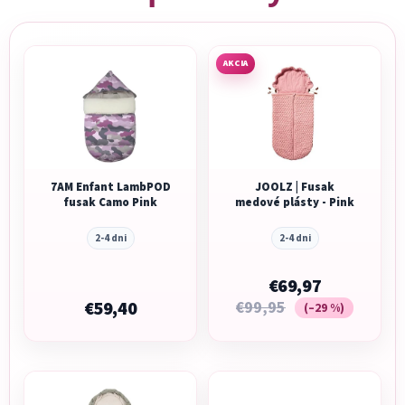
AKCIA
7AM Enfant LambPOD
JOOLZ | Fusak
fusak Camo Pink
medové plásty - Pink
2-4 dni
2-4 dni
€69,97
€59,40
€99,95
(–29 %)