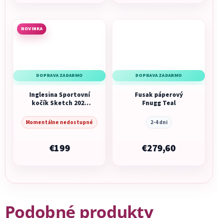
NOVINKA
DOPRAVA ZADARMO
DOPRAVA ZADARMO
Inglesina Sportovní
Fusak páperový
kočík Sketch 2026
Fnugg Teal
Onyx Black
Momentálne nedostupné
2-4 dni
€199
€279,60
Podobné produkty