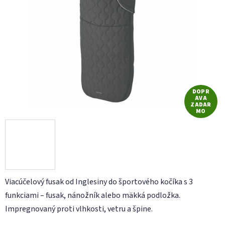
5
hviezdičiek.
DOPR
AVA
ZADAR
MO
Viacúčelový fusak od Inglesiny do športového kočíka s 3
funkciami – fusak, nánožník alebo mäkká podložka.
Impregnovaný proti vlhkosti, vetru a špine.