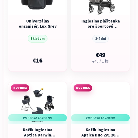
Univerzálny
Inglesina pláštenka
organizér, Lux Grey
pre športovú
sedačku
Skladom
2-4 dni
€49
€16
Jednotková
€49 / 1 ks
cena:
NOVINKA
NOVINKA
DOPRAVA ZADARMO
DOPRAVA ZADARMO
Kočík Inglesina
Kočík Inglesina
Aptica Darwin
Aptica Duo 2v1 2026