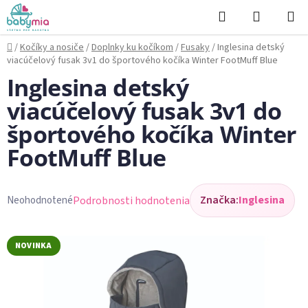
Prejsť
Hľadať
NÁKUP
na
KOŠÍK
obsah
Domov
/
Kočíky a nosiče
/
Doplnky ku kočíkom
/
Fusaky
/
Inglesina detský
viacúčelový fusak 3v1 do športového kočíka Winter FootMuff Blue
Inglesina detský
viacúčelový fusak 3v1 do
športového kočíka Winter
FootMuff Blue
Značka:
Inglesina
Podrobnosti hodnotenia
Neohodnotené
Priemerné
hodnotenie
produktu
NOVINKA
je
0,0
z