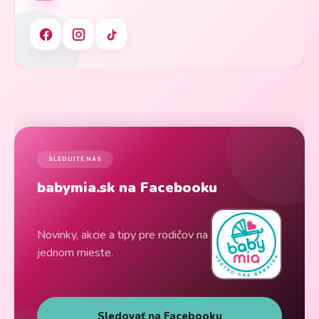
SLEDUJTE NÁS
babymia.sk na Facebooku
Novinky, akcie a tipy pre rodičov na
jednom mieste.
Sledovať na Facebooku