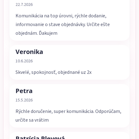
Hodnotenie obchodu je 5 z 5 hviezdičiek.
22.7.2026
Komunikácia na top úrovni, rýchle dodanie,
informovanie o stave objednávky. Určite ešte
objednám. Ďakujem
Veronika
Hodnotenie obchodu je 5 z 5 hviezdičiek.
10.6.2026
Skvelé, spokojnosť, objednané uz 2x
Petra
Hodnotenie obchodu je 5 z 5 hviezdičiek.
15.5.2026
Rýchle doručenie, super komunikácia. Odporúčam,
určite sa vrátim
Patrícia Plevová