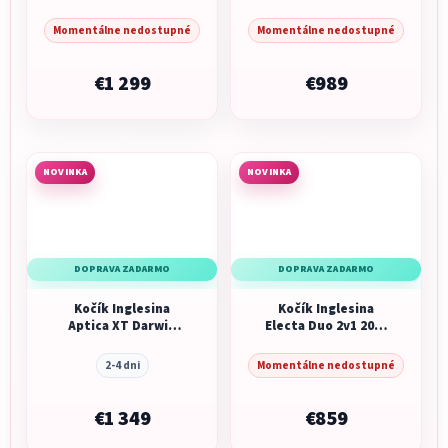
Recline Evo 4v1 2026
Sapphire Blue
Sapphire Blue
Momentálne nedostupné
Momentálne nedostupné
€1 299
€989
NOVINKA
NOVINKA
DOPRAVA ZADARMO
DOPRAVA ZADARMO
Kočík Inglesina
Kočík Inglesina
Aptica XT Darwin
Electa Duo 2v1 2026
Recline Evo 4v1 2026
Rooftop Blue
Himalaya Blue
2-4 dni
Momentálne nedostupné
€1 349
€859