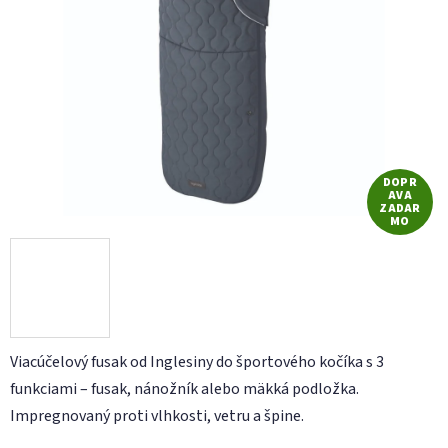
5
hviezdičiek.
DOPR
AVA
ZADAR
MO
Viacúčelový fusak od Inglesiny do športového kočíka s 3
funkciami – fusak, nánožník alebo mäkká podložka.
Impregnovaný proti vlhkosti, vetru a špine.