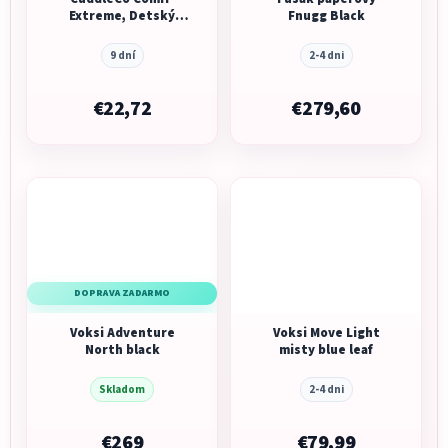
Extreme, Detský
Fnugg Black
fusak, 90x50cm, šedá
melanž/čierna,
9 dní
2-4 dni
hviezdy
€22,72
€279,60
DOPRAVA ZADARMO
Voksi Adventure
Voksi Move Light
North black
misty blue leaf
Skladom
2-4 dni
€269
€79,99