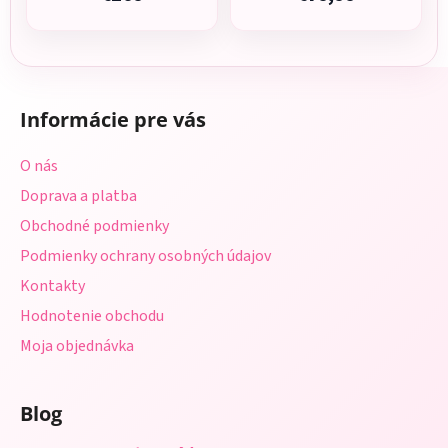
Z
á
Informácie pre vás
p
ä
O nás
t
Doprava a platba
i
Obchodné podmienky
e
Podmienky ochrany osobných údajov
Kontakty
Hodnotenie obchodu
Moja objednávka
Blog