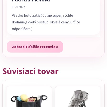
Hodnotenie obchodu je 5 z 5 hviezdičiek.
10.4.2026
Všetko bolo zatiaľ úplne super, rýchle
dodanie,skvelý prístup, skvelé ceny.. určite
odporúčam:)
Zobraziť ďalšie recenzie
Súvisiaci tovar