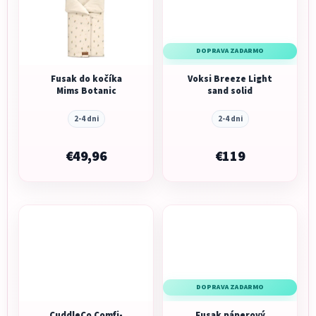
DOPRAVA ZADARMO
Fusak do kočíka
Voksi Breeze Light
Mims Botanic
sand solid
2-4 dni
2-4 dni
€49,96
€119
DOPRAVA ZADARMO
CuddleCo Comfi-
Fusak páperový