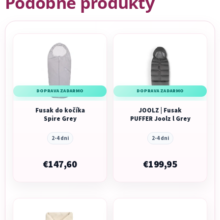
Podobné produkty
DOPRAVA ZADARMO
DOPRAVA ZADARMO
Fusak do kočíka
JOOLZ | Fusak
Spire Grey
PUFFER Joolz l Grey
2-4 dni
2-4 dni
€147,60
€199,95