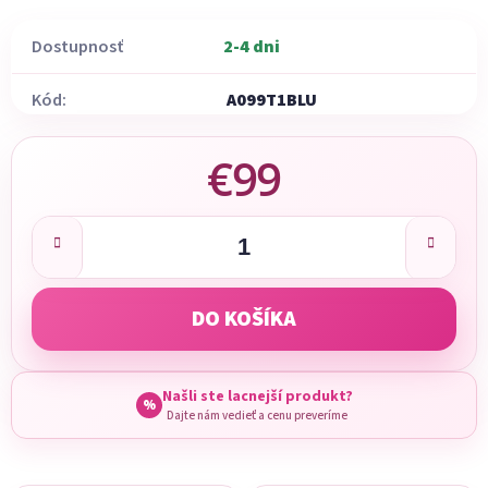
Dostupnosť
2-4 dni
Kód:
A099T1BLU
€99
Jednotková cena:
DO KOŠÍKA
Našli ste lacnejší produkt?
%
Dajte nám vedieť a cenu preveríme