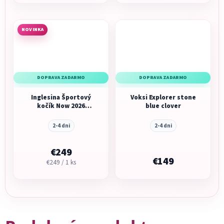
NOVINKA
DOPRAVA ZADARMO
DOPRAVA ZADARMO
Inglesina Športový
Voksi Explorer stone
kočík Now 2026
blue clover
Splash Blue
2-4 dni
2-4 dni
€249
€149
Jednotková
€249 / 1 ks
cena: