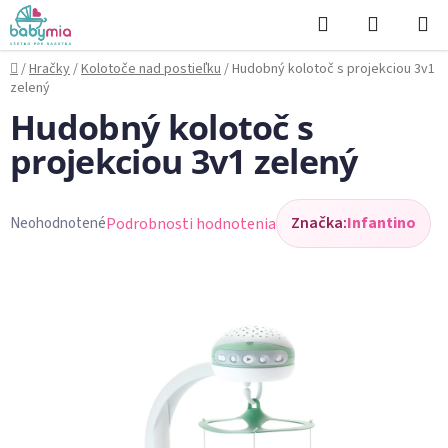
Prejsť
Hľadať
NÁKUP
na
KOŠÍK
obsah
Domov
/
Hračky
/
Kolotoče nad postieľku
/
Hudobný kolotoč s projekciou 3v1
zelený
Hudobný kolotoč s
projekciou 3v1 zelený
Značka:
Infantino
Podrobnosti hodnotenia
Neohodnotené
Priemerné
hodnotenie
produktu
je
0,0
z
5
hviezdičiek.