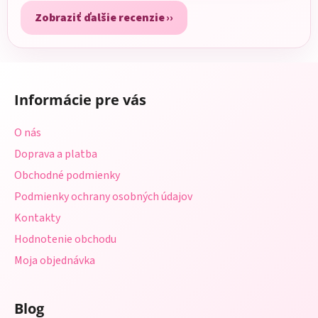
Zobraziť ďalšie recenzie
Z
á
Informácie pre vás
p
ä
O nás
t
Doprava a platba
i
Obchodné podmienky
e
Podmienky ochrany osobných údajov
Kontakty
Hodnotenie obchodu
Moja objednávka
Blog