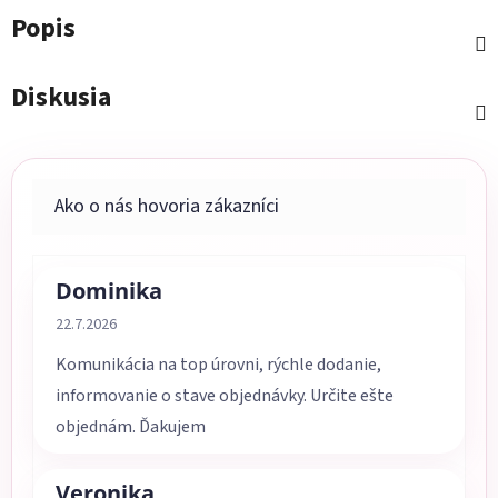
Popis
Diskusia
Dominika
Hodnotenie obchodu je 5 z 5 hviezdičiek.
22.7.2026
Komunikácia na top úrovni, rýchle dodanie,
informovanie o stave objednávky. Určite ešte
objednám. Ďakujem
Veronika