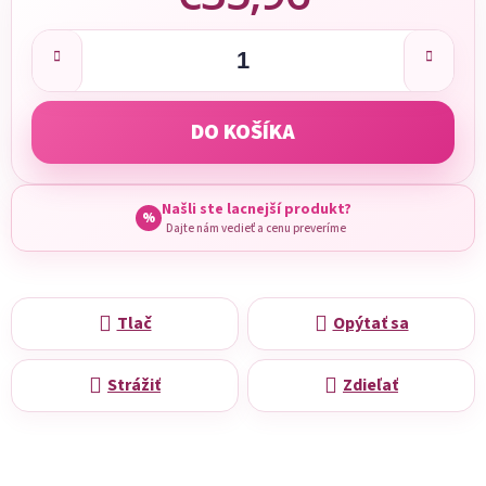
Jednotková cena:
DO KOŠÍKA
Našli ste lacnejší produkt?
%
Dajte nám vedieť a cenu preveríme
Tlač
Opýtať sa
Strážiť
Zdieľať