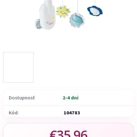
Dostupnosť
2-4 dni
Kód:
104783
€35,96