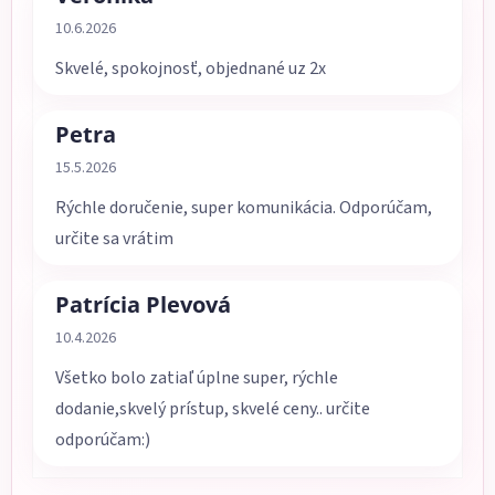
Hodnotenie obchodu je 5 z 5 hviezdičiek.
10.6.2026
Skvelé, spokojnosť, objednané uz 2x
Petra
Hodnotenie obchodu je 5 z 5 hviezdičiek.
15.5.2026
Rýchle doručenie, super komunikácia. Odporúčam,
určite sa vrátim
Patrícia Plevová
Hodnotenie obchodu je 5 z 5 hviezdičiek.
10.4.2026
Všetko bolo zatiaľ úplne super, rýchle
dodanie,skvelý prístup, skvelé ceny.. určite
odporúčam:)