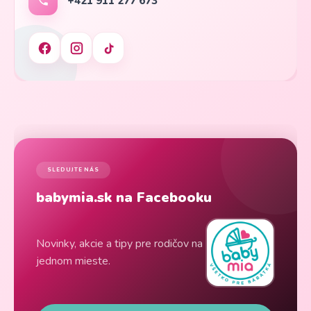
+421 911 277 673
SLEDUJTE NÁS
babymia.sk na Facebooku
Novinky, akcie a tipy pre rodičov na
jednom mieste.