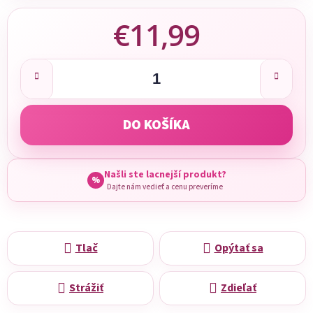
€11,99
Jednotková cena:
DO KOŠÍKA
Našli ste lacnejší produkt?
%
Dajte nám vedieť a cenu preveríme
Tlač
Opýtať sa
Strážiť
Zdieľať