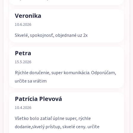
Veronika
Hodnotenie obchodu je 5 z 5 hviezdičiek.
10.6.2026
Skvelé, spokojnosť, objednané uz 2x
Petra
Hodnotenie obchodu je 5 z 5 hviezdičiek.
15.5.2026
Rýchle doručenie, super komunikácia. Odporúčam,
určite sa vrátim
Patrícia Plevová
Hodnotenie obchodu je 5 z 5 hviezdičiek.
10.4.2026
Všetko bolo zatiaľ úplne super, rýchle
dodanie,skvelý prístup, skvelé ceny.. určite