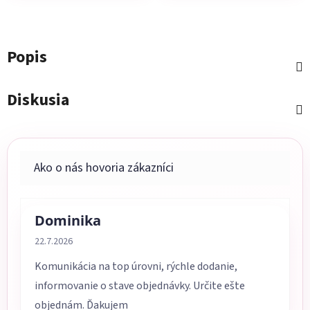
Popis
Diskusia
Dominika
Hodnotenie obchodu je 5 z 5 hviezdičiek.
22.7.2026
Komunikácia na top úrovni, rýchle dodanie,
informovanie o stave objednávky. Určite ešte
objednám. Ďakujem