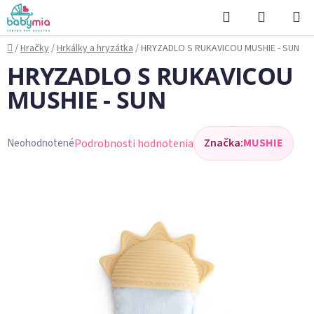
Prejsť
Hľadať
NÁKUP
na
KOŠÍK
obsah
Domov
/
Hračky
/
Hrkálky a hryzátka
/
HRYZADLO S RUKAVICOU MUSHIE - SUN
HRYZADLO S RUKAVICOU
MUSHIE - SUN
Značka:
MUSHIE
Podrobnosti hodnotenia
Neohodnotené
Priemerné
hodnotenie
produktu
je
0,0
z
5
hviezdičiek.