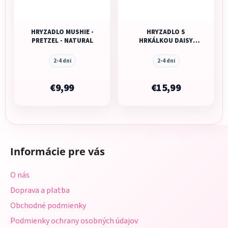
HRYZADLO MUSHIE -
HRYZADLO S
PRETZEL - NATURAL
HRKÁLKOU DAISY
MUSHIE - DUSTY
ROSE
2-4 dni
2-4 dni
€9,99
€15,99
Z
á
Informácie pre vás
p
ä
O nás
t
Doprava a platba
i
Obchodné podmienky
e
Podmienky ochrany osobných údajov