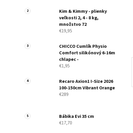
a
n
Kim & Kimmy - plienky
veľkosti 2, 4 - 8 kg,
e
množstvo 72
l
€19,95
CHICCO Cumlík Physio
Comfort silikónový 6-16m
chlapec -
€1,95
Recaro Axion1 I-Size 2026
100-150cm Vibrant Orange
€289
Bábika Evi 35 cm
€17,70