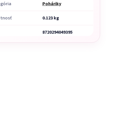
gória
Poháriky
tnosť
0.123 kg
8720294049395