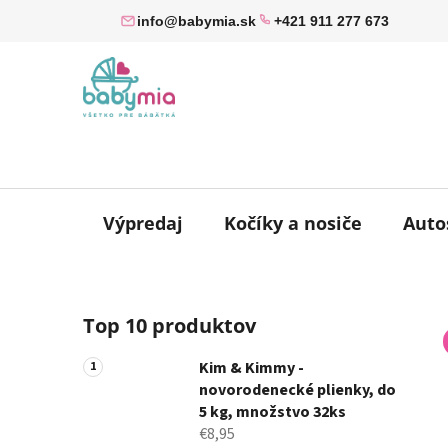
Prejsť
info@babymia.sk
+421 911 277 673
na
obsah
Výpredaj
Kočíky a nosiče
Auto
B
Top 10 produktov
o
č
Kim & Kimmy -
n
novorodenecké plienky, do
ý
5 kg, množstvo 32ks
p
€8,95