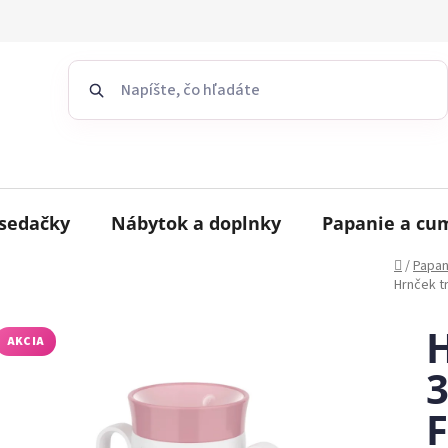
sedačky
Nábytok a doplnky
Papanie a cu
Domov
/
Papan
Hrnček t
H
AKCIA
3
F