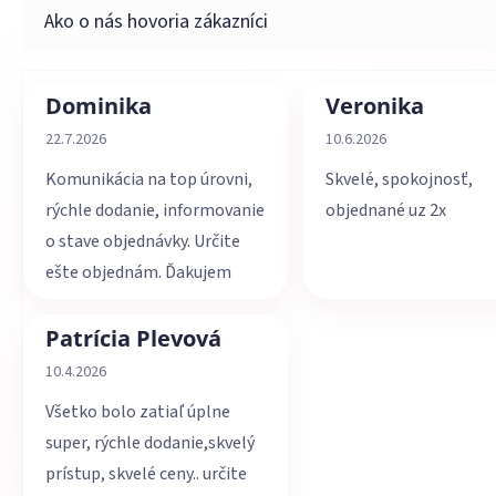
Dominika
Veronika
Hodnotenie obchodu je 5 z 5 hviezdičiek.
Hodnotenie obchodu je 
22.7.2026
10.6.2026
Komunikácia na top úrovni,
Skvelé, spokojnosť,
rýchle dodanie, informovanie
objednané uz 2x
o stave objednávky. Určite
ešte objednám. Ďakujem
Patrícia Plevová
Hodnotenie obchodu je 5 z 5 hviezdičiek.
10.4.2026
Všetko bolo zatiaľ úplne
super, rýchle dodanie,skvelý
prístup, skvelé ceny.. určite