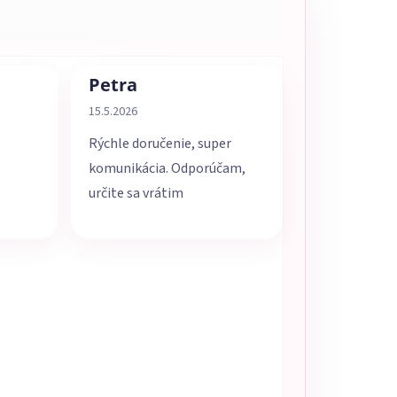
Petra
5 z 5 hviezdičiek.
Hodnotenie obchodu je 5 z 5 hviezdičiek.
15.5.2026
Rýchle doručenie, super
komunikácia. Odporúčam,
určite sa vrátim