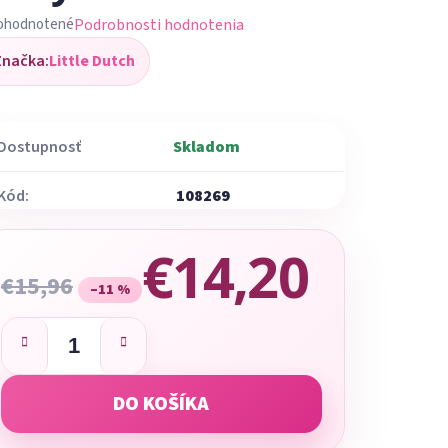
Podrobnosti hodnotenia
ohodnotené
iemerné
Značka:
Little Dutch
dnotenie
oduktu
Dostupnosť
Skladom
Kód:
108269
ezdičiek.
€14,20
€15,96
–11 %
Jednotková cena:
DO KOŠÍKA