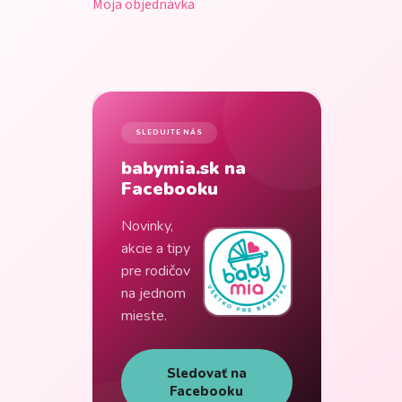
Moja objednávka
SLEDUJTE NÁS
babymia.sk na
Facebooku
Novinky,
akcie a tipy
pre rodičov
na jednom
mieste.
Sledovať na
Facebooku