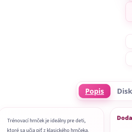
Popis
Disk
Doda
Trénovací hrnček je ideálny pre deti,
ktoré sa učia piť z klasického hrnčeka.