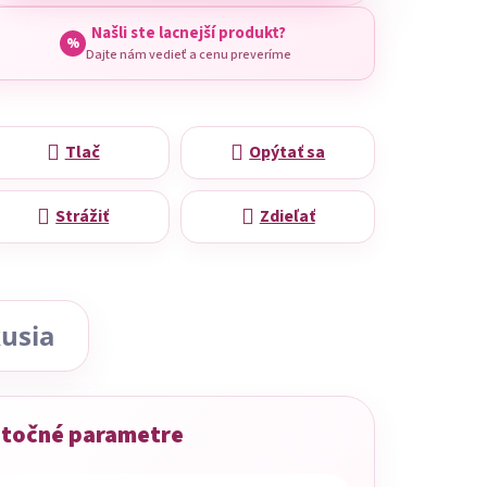
Našli ste lacnejší produkt?
%
Dajte nám vedieť a cenu preveríme
Tlač
Opýtať sa
Strážiť
Zdieľať
usia
točné parametre