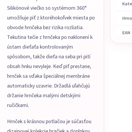
Kate
Silikónové viečko so systémom 360°
umožňuje piť z ktoréhokoľvek miesta po
Hmo
obvode hrnčeka bez rizika rozliatia.
EAN
Tekutina tečie z hrnčeka po naklonení k
ústam dieťaťa kontrolovaným
spôsobom, takže dieťa na seba pri pití
obsah hnku nevyleje. Keď piť prestane,
hrnček sa vďaka špeciálnej membráne
automaticky uzavrie. Držadlá uľahčujú
držanie hrnčeka malými detskými
ručičkami.
Hrnček s krásnou potlačou je súčasťou
dizajnovej kolekcie hračiek a doplnkov