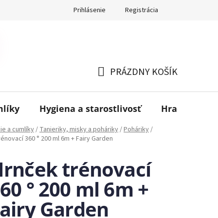
Prihlásenie
Registrácia
PRÁZDNY KOŠÍK
NÁKUPNÝ
KOŠÍK
mlíky
Hygiena a starostlivosť
Hračky
B
ie a cumlíky
/
Tanieriky, misky a poháriky
/
Poháriky
/
rénovací 360 ° 200 ml 6m + Fairy Garden
rnček trénovací
60 ° 200 ml 6m +
airy Garden