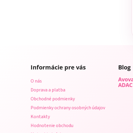
Z
á
Informácie pre vás
Blog
p
ä
Avova
O nás
t
ADAC
Doprava a platba
i
Obchodné podmienky
e
Podmienky ochrany osobných údajov
Kontakty
Hodnotenie obchodu