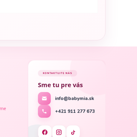
KONTAKTUJTE NÁS
Sme tu pre vás
info@babymia.sk
ame
+421 911 277 673