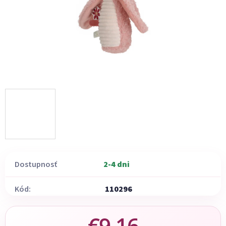
Dostupnosť
2-4 dni
Kód:
110296
€9,16