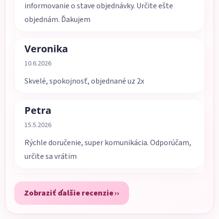
informovanie o stave objednávky. Určite ešte
objednám. Ďakujem
Veronika
Hodnotenie obchodu je 5 z 5 hviezdičiek.
10.6.2026
Skvelé, spokojnosť, objednané uz 2x
Petra
Hodnotenie obchodu je 5 z 5 hviezdičiek.
15.5.2026
Rýchle doručenie, super komunikácia. Odporúčam,
určite sa vrátim
Zobraziť ďalšie recenzie