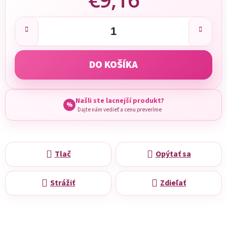
Jednotková cena:
DO KOŠÍKA
Našli ste lacnejší produkt?
%
Dajte nám vedieť a cenu preveríme
Tlač
Opýtať sa
Strážiť
Zdieľať