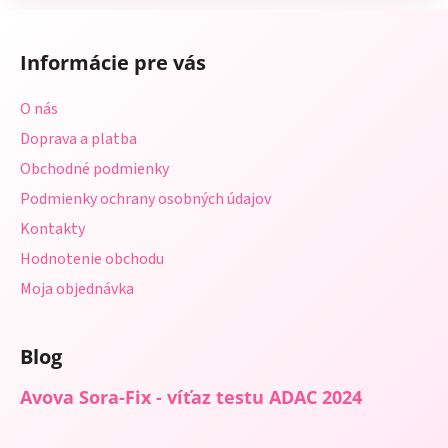
Z
á
Informácie pre vás
p
ä
O nás
t
Doprava a platba
i
Obchodné podmienky
e
Podmienky ochrany osobných údajov
Kontakty
Hodnotenie obchodu
Moja objednávka
Blog
Avova Sora-Fix - víťaz testu ADAC 2024