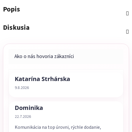
Popis
Diskusia
Katarína Strhárska
Hodnotenie obchodu je 5 z 5 hviezdičiek.
9.8.2026
Dominika
Hodnotenie obchodu je 5 z 5 hviezdičiek.
22.7.2026
Komunikácia na top úrovni, rýchle dodanie,