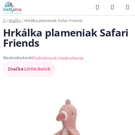
Prejsť
Hľadať
NÁKUP
na
KOŠÍK
obsah
Domov
/
Hračky
/
Hrkálka plameniak Safari Friends
Hrkálka plameniak Safari
Friends
Podrobnosti hodnotenia
Neohodnotené
Priemerné
Značka:
Little Dutch
hodnotenie
produktu
je
0,0
z
5
hviezdičiek.