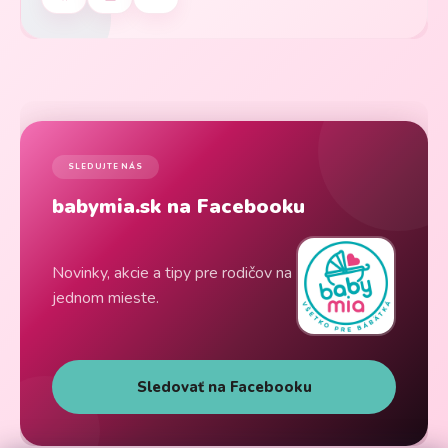
SLEDUJTE NÁS
babymia.sk na Facebooku
Novinky, akcie a tipy pre rodičov na
jednom mieste.
Sledovať na Facebooku