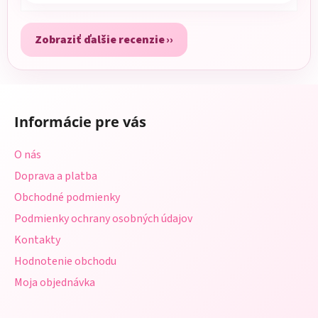
Zobraziť ďalšie recenzie
Z
á
Informácie pre vás
p
ä
O nás
t
Doprava a platba
i
Obchodné podmienky
e
Podmienky ochrany osobných údajov
Kontakty
Hodnotenie obchodu
Moja objednávka