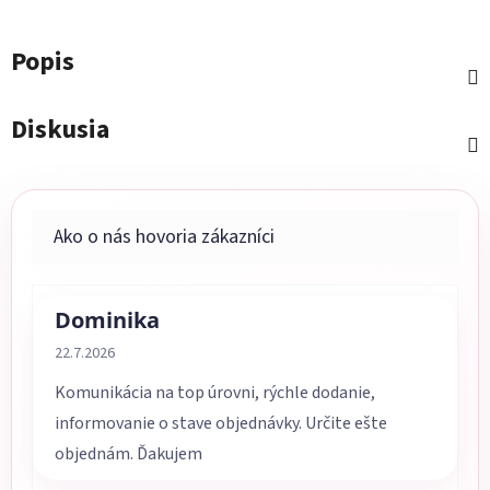
Popis
Diskusia
Dominika
Hodnotenie obchodu je 5 z 5 hviezdičiek.
22.7.2026
Komunikácia na top úrovni, rýchle dodanie,
informovanie o stave objednávky. Určite ešte
objednám. Ďakujem