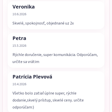
Veronika
Hodnotenie obchodu je 5 z 5 hviezdičiek.
10.6.2026
Skvelé, spokojnosť, objednané uz 2x
Petra
Hodnotenie obchodu je 5 z 5 hviezdičiek.
15.5.2026
Rýchle doručenie, super komunikácia. Odporúčam,
určite sa vrátim
Patrícia Plevová
Hodnotenie obchodu je 5 z 5 hviezdičiek.
10.4.2026
Všetko bolo zatiaľ úplne super, rýchle
dodanie,skvelý prístup, skvelé ceny.. určite
odporúčam:)