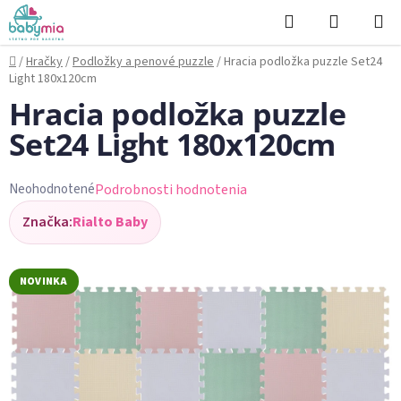
Prejsť
Hľadať
NÁKUP
na
KOŠÍK
obsah
Domov
/
Hračky
/
Podložky a penové puzzle
/
Hracia podložka puzzle Set24
Light 180x120cm
Hracia podložka puzzle
Set24 Light 180x120cm
Podrobnosti hodnotenia
Neohodnotené
Priemerné
Značka:
Rialto Baby
hodnotenie
produktu
je
NOVINKA
0,0
z
5
hviezdičiek.