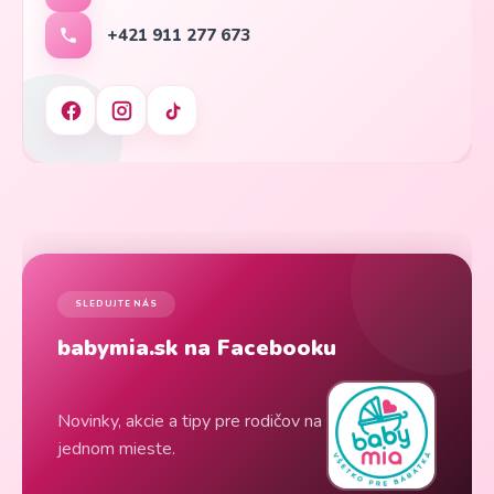
+421 911 277 673
SLEDUJTE NÁS
babymia.sk na Facebooku
Novinky, akcie a tipy pre rodičov na
jednom mieste.