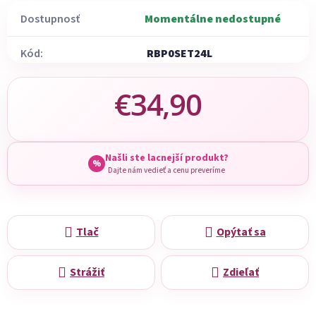
Dostupnosť
Momentálne nedostupné
Kód:
RBP0SET24L
€34,90
Jednotková cena:
Našli ste lacnejší produkt?
%
Dajte nám vedieť a cenu preveríme
Tlač
Opýtať sa
Strážiť
Zdieľať