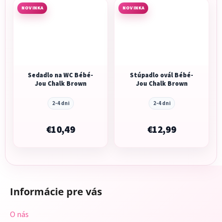
NOVINKA
NOVINKA
Sedadlo na WC Bébé-
Stúpadlo ovál Bébé-
Jou Chalk Brown
Jou Chalk Brown
2-4 dni
2-4 dni
€10,49
€12,99
Z
á
Informácie pre vás
p
ä
O nás