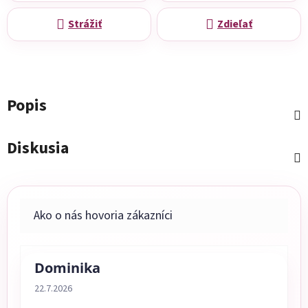
Strážiť
Zdieľať
Popis
Diskusia
Dominika
Hodnotenie obchodu je 5 z 5 hviezdičiek.
22.7.2026