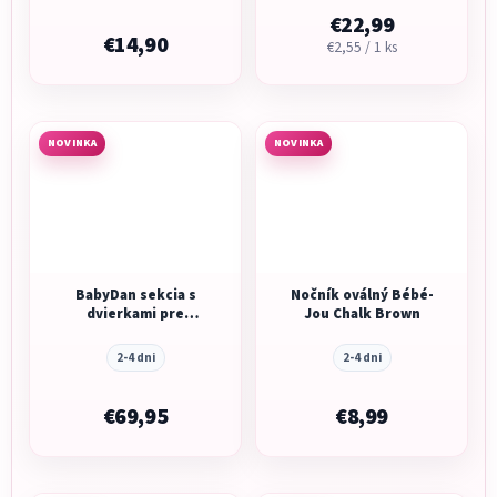
€22,99
€14,90
Jednotková
€2,55 / 1 ks
cena:
NOVINKA
NOVINKA
BabyDan sekcia s
Nočník oválný Bébé-
dvierkami pre
Jou Chalk Brown
zábranu CombiFit/
Carl, 72 cm čierna
2-4 dni
2-4 dni
€69,95
€8,99