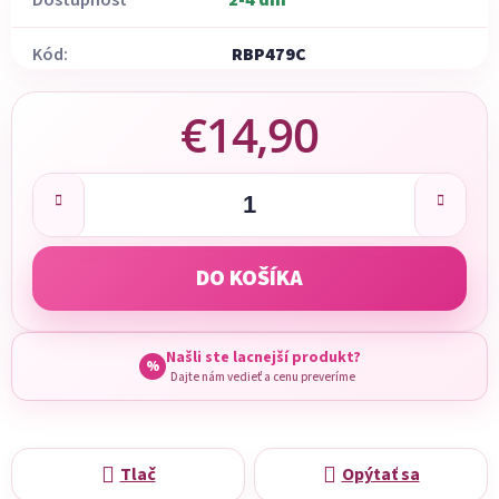
Dostupnosť
2-4 dni
Kód:
RBP479C
€14,90
Jednotková cena:
DO KOŠÍKA
Našli ste lacnejší produkt?
%
Dajte nám vedieť a cenu preveríme
Tlač
Opýtať sa