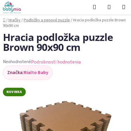
Prejsť
Hľadať
NÁKUP
na
KOŠÍK
obsah
Domov
/
Hračky
/
Podložky a penové puzzle
/
Hracia podložka puzzle Brown
90x90 cm
Hracia podložka puzzle
Brown 90x90 cm
Podrobnosti hodnotenia
Neohodnotené
Priemerné
Značka:
Rialto Baby
hodnotenie
produktu
je
NOVINKA
0,0
z
5
hviezdičiek.