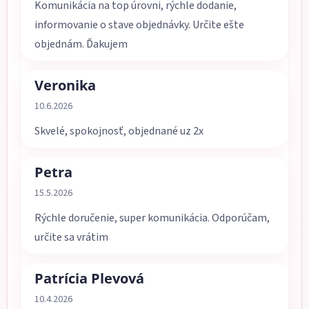
Komunikácia na top úrovni, rýchle dodanie,
informovanie o stave objednávky. Určite ešte
objednám. Ďakujem
Veronika
Hodnotenie obchodu je 5 z 5 hviezdičiek.
10.6.2026
Skvelé, spokojnosť, objednané uz 2x
Petra
Hodnotenie obchodu je 5 z 5 hviezdičiek.
15.5.2026
Rýchle doručenie, super komunikácia. Odporúčam,
určite sa vrátim
Patrícia Plevová
Hodnotenie obchodu je 5 z 5 hviezdičiek.
10.4.2026