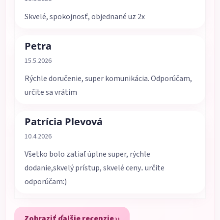
Skvelé, spokojnosť, objednané uz 2x
Petra
Hodnotenie obchodu je 5 z 5 hviezdičiek.
15.5.2026
Rýchle doručenie, super komunikácia. Odporúčam,
určite sa vrátim
Patrícia Plevová
Hodnotenie obchodu je 5 z 5 hviezdičiek.
10.4.2026
Všetko bolo zatiaľ úplne super, rýchle
dodanie,skvelý prístup, skvelé ceny.. určite
odporúčam:)
Zobraziť ďalšie recenzie