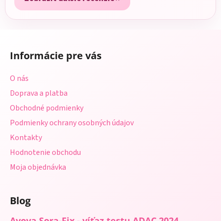
Z
á
Informácie pre vás
p
ä
O nás
t
Doprava a platba
i
Obchodné podmienky
e
Podmienky ochrany osobných údajov
Kontakty
Hodnotenie obchodu
Moja objednávka
Blog
Avova Sora-Fix - víťaz testu ADAC 2024