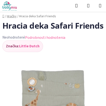
Prejsť
Hľadať
NÁKUP
na
KOŠÍK
obsah
Domov
/
Hračky
/
Hracia deka Safari Friends
Hracia deka Safari Friends
Podrobnosti hodnotenia
Neohodnotené
Priemerné
Značka:
Little Dutch
hodnotenie
produktu
je
0,0
z
5
hviezdičiek.