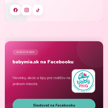
SLEDUJTE NÁS
babymia.sk na Facebooku
Novinky, akcie a tipy pre rodičov na
jednom mieste.
Sledovať na Facebooku