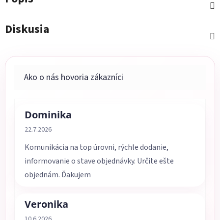
Diskusia
Dominika
Hodnotenie obchodu je 5 z 5 hviezdičiek.
22.7.2026
Komunikácia na top úrovni, rýchle dodanie,
informovanie o stave objednávky. Určite ešte
objednám. Ďakujem
Veronika
Hodnotenie obchodu je 5 z 5 hviezdičiek.
10.6.2026