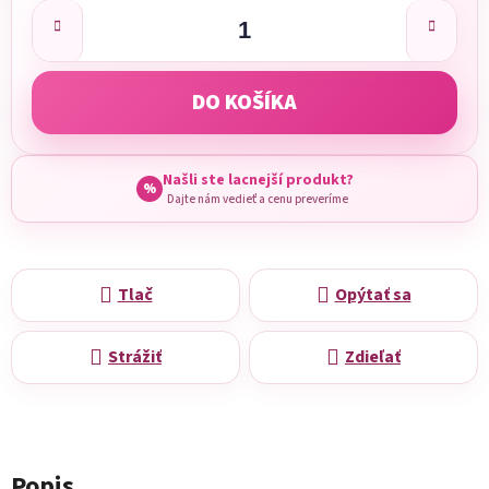
Jednotková cena:
DO KOŠÍKA
Našli ste lacnejší produkt?
%
Dajte nám vedieť a cenu preveríme
Tlač
Opýtať sa
Strážiť
Zdieľať
Popis