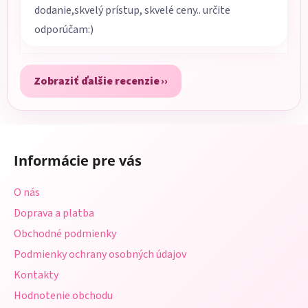
dodanie,skvelý prístup, skvelé ceny.. určite
odporúčam:)
Zobraziť ďalšie recenzie
Z
á
Informácie pre vás
p
ä
O nás
t
Doprava a platba
i
Obchodné podmienky
e
Podmienky ochrany osobných údajov
Kontakty
Hodnotenie obchodu