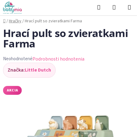
Prejsť
Hľadať
NÁKUP
na
KOŠÍK
obsah
Domov
/
Hračky
/
Hrací pult so zvieratkami Farma
Hrací pult so zvieratkami
Farma
Podrobnosti hodnotenia
Neohodnotené
Priemerné
Značka:
Little Dutch
hodnotenie
produktu
je
AKCIA
0,0
z
5
hviezdičiek.