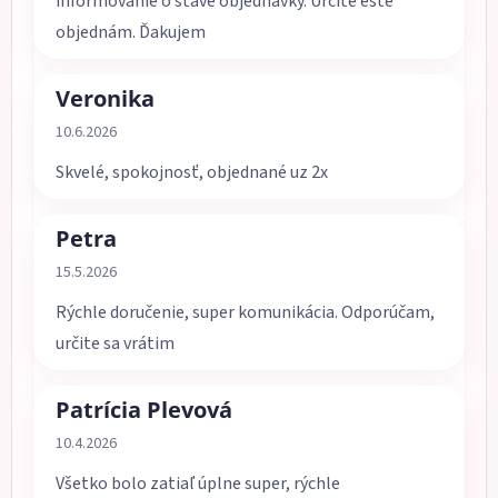
informovanie o stave objednávky. Určite ešte
objednám. Ďakujem
Veronika
Hodnotenie obchodu je 5 z 5 hviezdičiek.
10.6.2026
Skvelé, spokojnosť, objednané uz 2x
Petra
Hodnotenie obchodu je 5 z 5 hviezdičiek.
15.5.2026
Rýchle doručenie, super komunikácia. Odporúčam,
určite sa vrátim
Patrícia Plevová
Hodnotenie obchodu je 5 z 5 hviezdičiek.
10.4.2026
Všetko bolo zatiaľ úplne super, rýchle