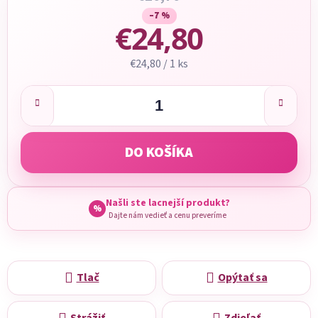
–7 %
€24,80
Jednotková cena:
€24,80 / 1 ks
DO KOŠÍKA
Našli ste lacnejší produkt?
%
Dajte nám vedieť a cenu preveríme
Tlač
Opýtať sa