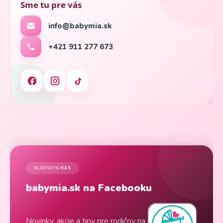
Sme tu pre vás
info@babymia.sk
+421 911 277 673
SLEDUJTE NÁS
babymia.sk na Facebooku
Novinky, akcie a tipy pre rodičov na