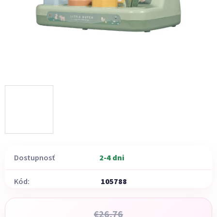
Dostupnosť
2-4 dni
Kód:
105788
€26,76