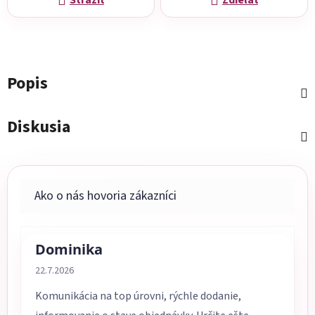
Strážiť
Zdieľať
Popis
Diskusia
Dominika
Hodnotenie obchodu je 5 z 5 hviezdičiek.
22.7.2026
Komunikácia na top úrovni, rýchle dodanie,