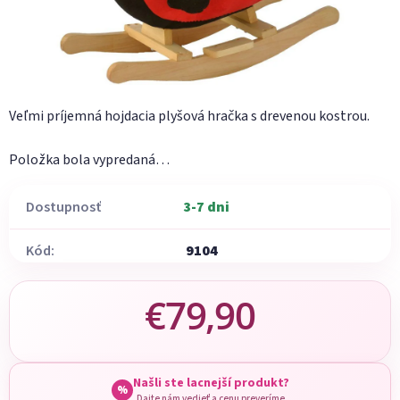
Veľmi príjemná hojdacia plyšová hračka s drevenou kostrou.
Položka bola vypredaná…
Dostupnosť
3-7 dni
Kód:
9104
€79,90
Jednotková cena:
Našli ste lacnejší produkt?
%
Dajte nám vedieť a cenu preveríme