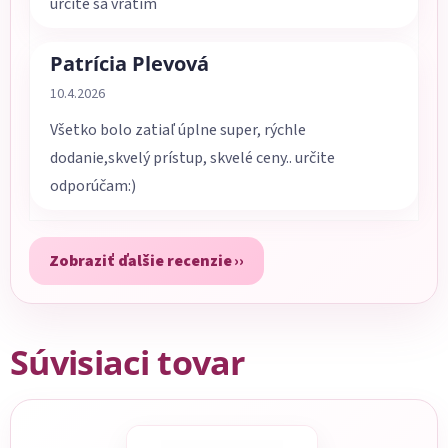
určite sa vrátim
Patrícia Plevová
Hodnotenie obchodu je 5 z 5 hviezdičiek.
10.4.2026
Všetko bolo zatiaľ úplne super, rýchle
dodanie,skvelý prístup, skvelé ceny.. určite
odporúčam:)
Zobraziť ďalšie recenzie
Súvisiaci tovar