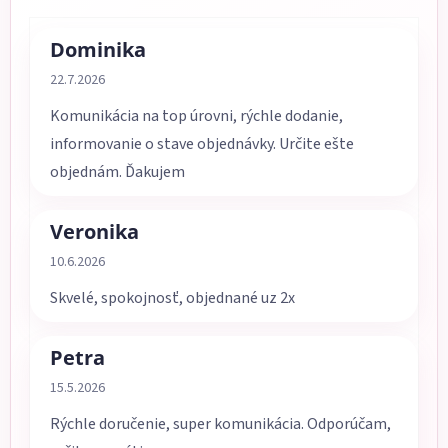
Dominika
Hodnotenie obchodu je 5 z 5 hviezdičiek.
22.7.2026
Komunikácia na top úrovni, rýchle dodanie,
informovanie o stave objednávky. Určite ešte
objednám. Ďakujem
Veronika
Hodnotenie obchodu je 5 z 5 hviezdičiek.
10.6.2026
Skvelé, spokojnosť, objednané uz 2x
Petra
Hodnotenie obchodu je 5 z 5 hviezdičiek.
15.5.2026
Rýchle doručenie, super komunikácia. Odporúčam,