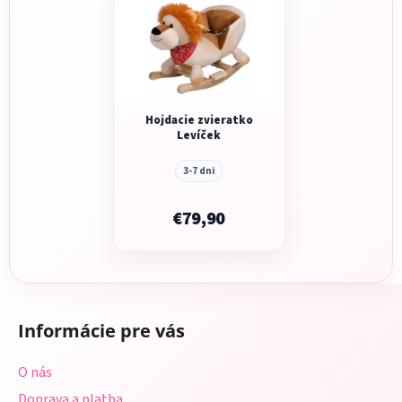
Hojdacie zvieratko
Levíček
3-7 dni
€79,90
Z
á
Informácie pre vás
p
ä
O nás
t
Doprava a platba