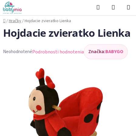
Prejsť
Hľadať
NÁKUP
na
KOŠÍK
obsah
Domov
/
Hračky
/
Hojdacie zvieratko Lienka
Hojdacie zvieratko Lienka
Značka:
BABYGO
Podrobnosti hodnotenia
Neohodnotené
Priemerné
hodnotenie
produktu
je
0,0
z
5
hviezdičiek.