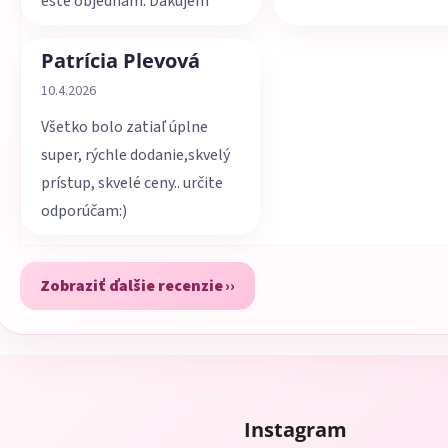
ešte objednám. Ďakujem
Patrícia Plevová
Hodnotenie obchodu je 5 z 5 hviezdičiek.
10.4.2026
Všetko bolo zatiaľ úplne
super, rýchle dodanie,skvelý
prístup, skvelé ceny.. určite
odporúčam:)
Zobraziť ďalšie recenzie
Instagram