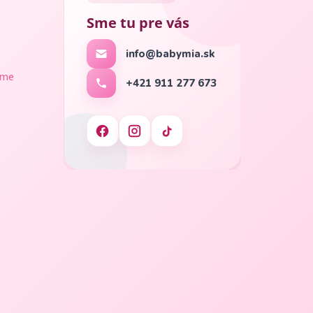
Sme tu pre vás
info@babymia.sk
ame
+421 911 277 673