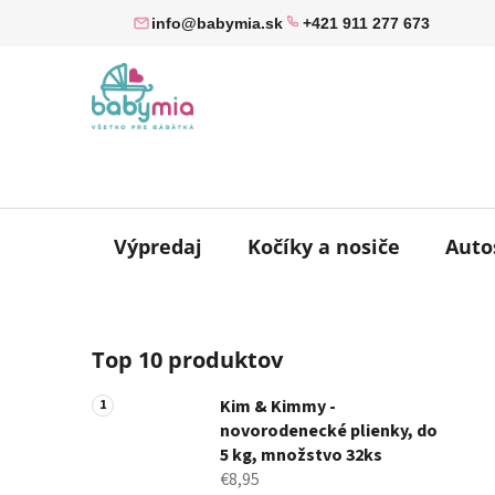
Prejsť
info@babymia.sk
+421 911 277 673
na
obsah
Výpredaj
Kočíky a nosiče
Auto
B
Top 10 produktov
o
č
Kim & Kimmy -
n
novorodenecké plienky, do
ý
5 kg, množstvo 32ks
p
€8,95