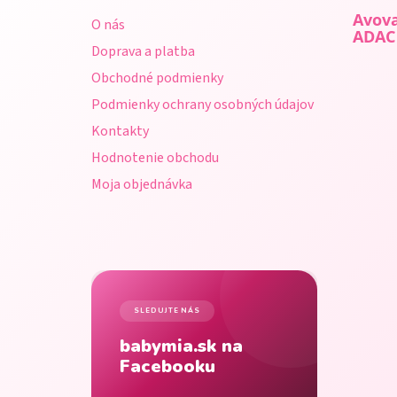
ä
Avova
O nás
t
ADAC
Doprava a platba
i
Obchodné podmienky
e
Podmienky ochrany osobných údajov
Kontakty
Hodnotenie obchodu
Moja objednávka
SLEDUJTE NÁS
babymia.sk na
Facebooku