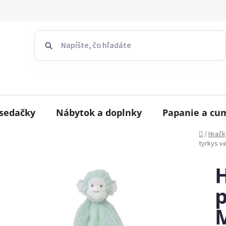
sedačky
Nábytok a doplnky
Papanie a cu
Domov
/
Hračk
tyrkys v
p
M