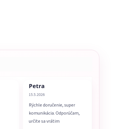
Petra
5 z 5 hviezdičiek.
Hodnotenie obchodu je 5 z 5 hviezdičiek.
15.5.2026
Rýchle doručenie, super
komunikácia. Odporúčam,
určite sa vrátim