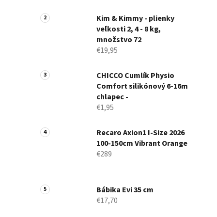
a
n
Kim & Kimmy - plienky
veľkosti 2, 4 - 8 kg,
e
množstvo 72
l
€19,95
CHICCO Cumlík Physio
Comfort silikónový 6-16m
chlapec -
€1,95
Recaro Axion1 I-Size 2026
100-150cm Vibrant Orange
€289
Bábika Evi 35 cm
€17,70