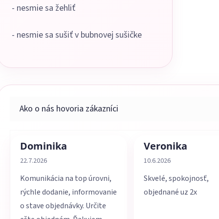
- nesmie sa žehliť
- nesmie sa sušiť v bubnovej sušičke
Dominika
Veronika
Hodnotenie obchodu je 5 z 5 hviezdičiek.
Hodnotenie obchodu je 
22.7.2026
10.6.2026
Komunikácia na top úrovni,
Skvelé, spokojnosť,
rýchle dodanie, informovanie
objednané uz 2x
o stave objednávky. Určite