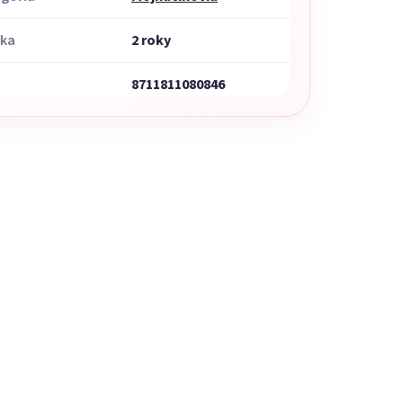
uka
2 roky
8711811080846