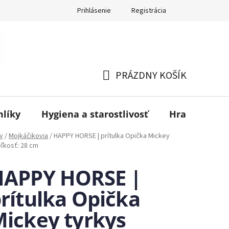
Prihlásenie
Registrácia
PRÁZDNY KOŠÍK
NÁKUPNÝ
KOŠÍK
mlíky
Hygiena a starostlivosť
Hračky
B
y
/
Mojkáčikovia
/
HAPPY HORSE | prítulka Opička Mickey
eľkosť: 28 cm
HAPPY HORSE |
rítulka Opička
ickey tyrkys