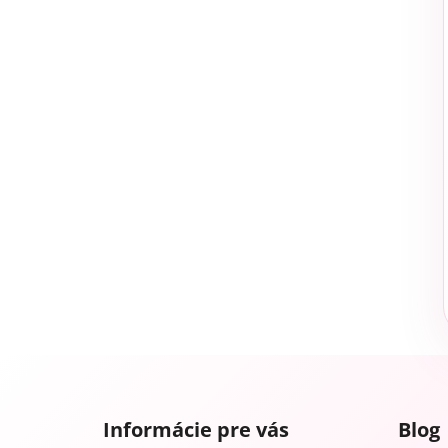
Z
á
Informácie pre vás
Blog
p