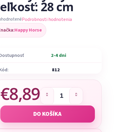
eľkosť: 28 cm
Podrobnosti hodnotenia
ohodnotené
iemerné
Značka:
Happy Horse
dnotenie
oduktu
Dostupnosť
2-4 dni
Kód:
812
ezdičiek.
€8,89
Jednotková cena:
DO KOŠÍKA