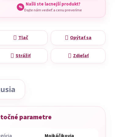
Našli ste lacnejší produkt?
%
Dajte nám vedieť a cenu preveríme
Tlač
Opýtať sa
Strážiť
Zdieľať
usia
točné parametre
gória
Mojkáčikovia