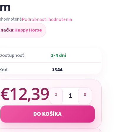
cm
Podrobnosti hodnotenia
ohodnotené
iemerné
Značka:
Happy Horse
dnotenie
oduktu
Dostupnosť
2-4 dni
Kód:
3544
ezdičiek.
€12,39
Jednotková cena:
DO KOŠÍKA