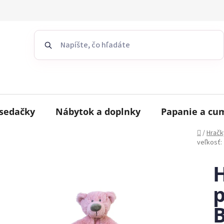
sedačky
Nábytok a doplnky
Papanie a cu
Domov
/
Hračk
veľkosť:
H
p
B