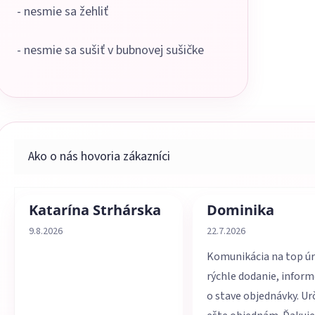
- nesmie sa žehliť
- nesmie sa sušiť v bubnovej sušičke
Katarína Strhárska
Dominika
Hodnotenie obchodu je 5 z 5 hviezdičiek.
Hodnotenie obchodu je 
9.8.2026
22.7.2026
Komunikácia na top úr
rýchle dodanie, infor
o stave objednávky. Ur