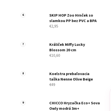
SKIP HOP Zoo Hrnček so
slamkou PP bez PVC a BPA
€2,95
Králiček Miffy Lucky
Blossom 20 cm
€10,60
Koelstra prebaľovacia
taška Nenne Olive Beige
€49
CHICCO Hryzačka Eco+ Sova
Owly modrá 3m+