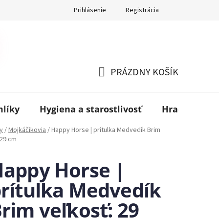
Prihlásenie
Registrácia
PRÁZDNY KOŠÍK
NÁKUPNÝ
KOŠÍK
mlíky
Hygiena a starostlivosť
Hračky
B
y
/
Mojkáčikovia
/
Happy Horse | prítulka Medvedík Brim
 29 cm
appy Horse |
rítulka Medvedík
rim veľkosť: 29