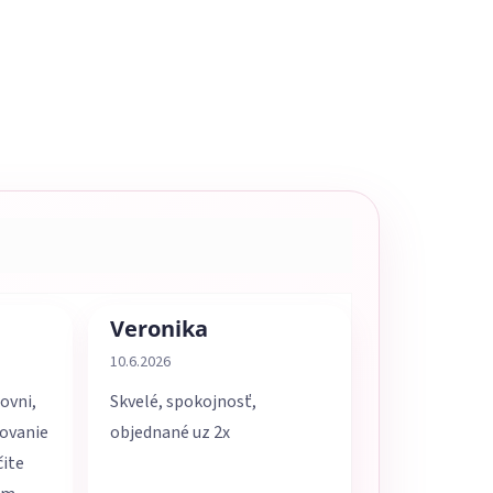
Veronika
5 z 5 hviezdičiek.
Hodnotenie obchodu je 5 z 5 hviezdičiek.
10.6.2026
ovni,
Skvelé, spokojnosť,
movanie
objednané uz 2x
čite