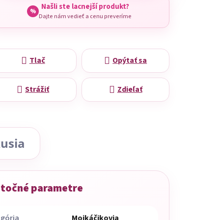
Našli ste lacnejší produkt?
%
Dajte nám vedieť a cenu preveríme
Tlač
Opýtať sa
Strážiť
Zdieľať
usia
točné parametre
gória
Mojkáčikovia