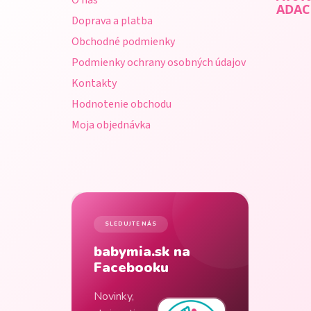
O nás
t
ADAC
Doprava a platba
i
Obchodné podmienky
e
Podmienky ochrany osobných údajov
Kontakty
Hodnotenie obchodu
Moja objednávka
SLEDUJTE NÁS
babymia.sk na
Facebooku
Novinky,