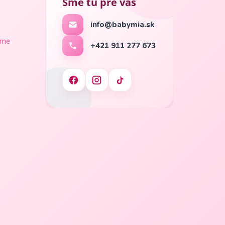
Sme tu pre vás
info@babymia.sk
ame
+421 911 277 673