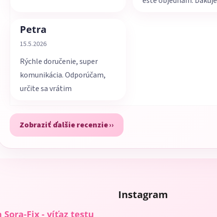
ešte objednám. Ďakuj
Petra
Hodnotenie obchodu je 5 z 5 hviezdičiek.
15.5.2026
Rýchle doručenie, super
komunikácia. Odporúčam,
určite sa vrátim
Zobraziť ďalšie recenzie
Instagram
 Sora-Fix - víťaz testu