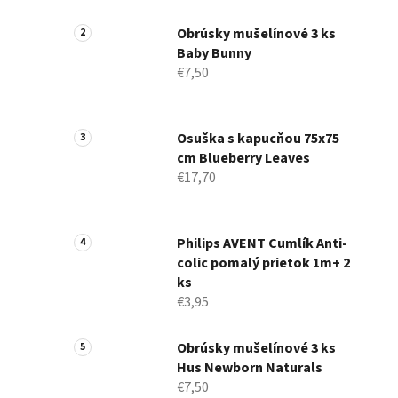
a
n
Obrúsky mušelínové 3 ks
Baby Bunny
e
€7,50
l
Osuška s kapucňou 75x75
cm Blueberry Leaves
€17,70
Philips AVENT Cumlík Anti-
colic pomalý prietok 1m+ 2
ks
€3,95
Obrúsky mušelínové 3 ks
Hus Newborn Naturals
€7,50