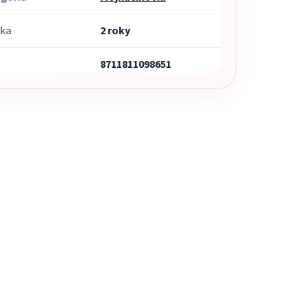
uka
2 roky
8711811098651