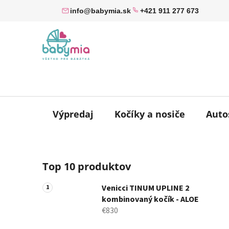
Prejsť
info@babymia.sk
+421 911 277 673
na
obsah
Výpredaj
Kočíky a nosiče
Auto
B
Top 10 produktov
o
č
Venicci TINUM UPLINE 2
n
kombinovaný kočík - ALOE
ý
€830
p