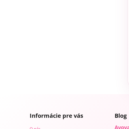
Z
á
Informácie pre vás
Blog
p
ä
Avova