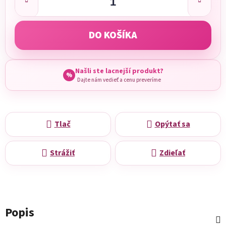
DO KOŠÍKA
Našli ste lacnejší produkt?
%
Dajte nám vedieť a cenu preveríme
Tlač
Opýtať sa
Strážiť
Zdieľať
Popis