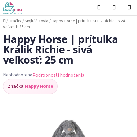
Prejsť
Hľadať
NÁKUP
na
KOŠÍK
obsah
Domov
/
Hračky
/
Mojkáčikovia
/
Happy Horse | prítulka Králik Richie - sivá
veľkosť: 25 cm
Happy Horse | prítulka
Králik Richie - sivá
veľkosť: 25 cm
Podrobnosti hodnotenia
Neohodnotené
Priemerné
Značka:
Happy Horse
hodnotenie
produktu
je
0,0
z
5
hviezdičiek.