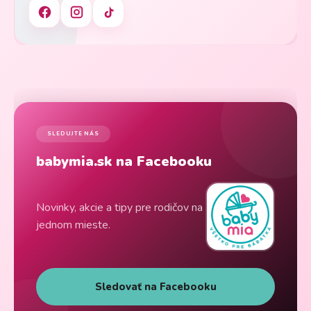
SLEDUJTE NÁS
babymia.sk na Facebooku
Novinky, akcie a tipy pre rodičov na
jednom mieste.
Sledovať na Facebooku