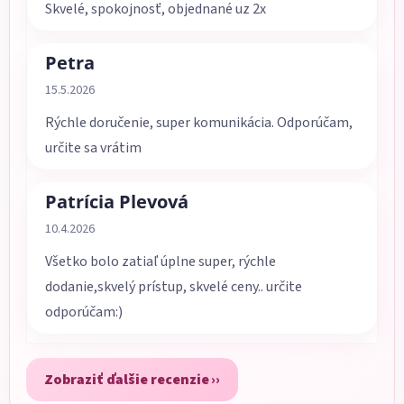
Skvelé, spokojnosť, objednané uz 2x
Petra
Hodnotenie obchodu je 5 z 5 hviezdičiek.
15.5.2026
Rýchle doručenie, super komunikácia. Odporúčam,
určite sa vrátim
Patrícia Plevová
Hodnotenie obchodu je 5 z 5 hviezdičiek.
10.4.2026
Všetko bolo zatiaľ úplne super, rýchle
dodanie,skvelý prístup, skvelé ceny.. určite
odporúčam:)
Zobraziť ďalšie recenzie