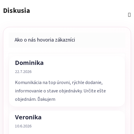
Diskusia
Dominika
Hodnotenie obchodu je 5 z 5 hviezdičiek.
22.7.2026
Komunikácia na top úrovni, rýchle dodanie,
informovanie o stave objednávky. Určite ešte
objednám. Ďakujem
Veronika
Hodnotenie obchodu je 5 z 5 hviezdičiek.
10.6.2026