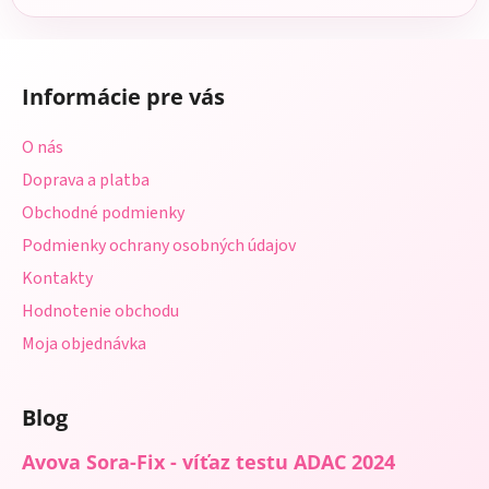
Z
á
Informácie pre vás
p
ä
O nás
t
Doprava a platba
i
Obchodné podmienky
e
Podmienky ochrany osobných údajov
Kontakty
Hodnotenie obchodu
Moja objednávka
Blog
Avova Sora-Fix - víťaz testu ADAC 2024