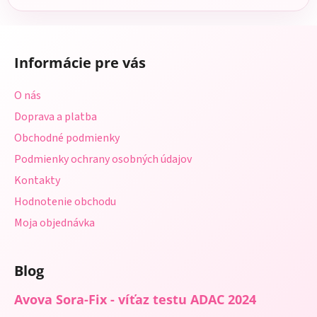
Z
á
Informácie pre vás
p
ä
O nás
t
Doprava a platba
i
Obchodné podmienky
e
Podmienky ochrany osobných údajov
Kontakty
Hodnotenie obchodu
Moja objednávka
Blog
Avova Sora-Fix - víťaz testu ADAC 2024