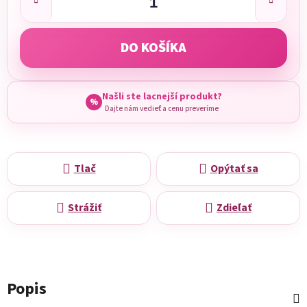
DO KOŠÍKA
Našli ste lacnejší produkt?
%
Dajte nám vedieť a cenu preveríme
Tlač
Opýtať sa
Strážiť
Zdieľať
Popis