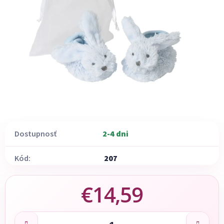
Dostupnosť
2-4 dni
Kód:
207
€14,59
Jednotková cena: