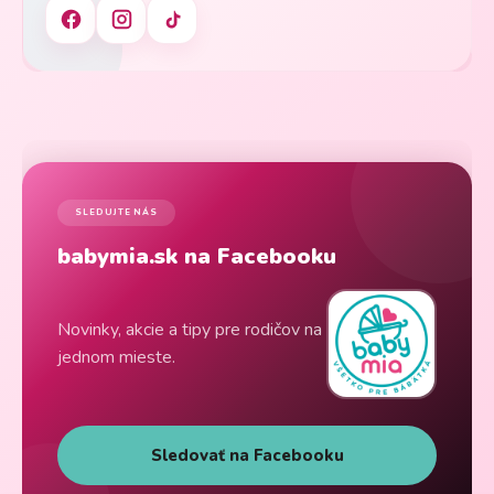
SLEDUJTE NÁS
babymia.sk na Facebooku
Novinky, akcie a tipy pre rodičov na
jednom mieste.
Sledovať na Facebooku