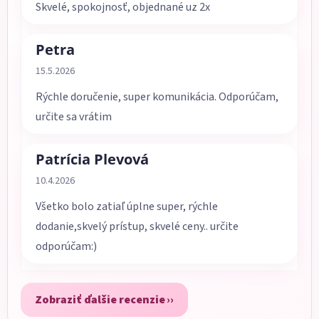
Skvelé, spokojnosť, objednané uz 2x
Petra
Hodnotenie obchodu je 5 z 5 hviezdičiek.
15.5.2026
Rýchle doručenie, super komunikácia. Odporúčam,
určite sa vrátim
Patrícia Plevová
Hodnotenie obchodu je 5 z 5 hviezdičiek.
10.4.2026
Všetko bolo zatiaľ úplne super, rýchle
dodanie,skvelý prístup, skvelé ceny.. určite
odporúčam:)
Zobraziť ďalšie recenzie