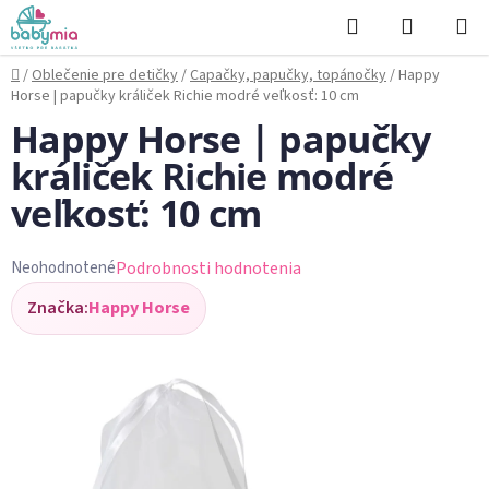
Prejsť
Hľadať
NÁKUP
na
KOŠÍK
obsah
Domov
/
Oblečenie pre detičky
/
Capačky, papučky, topánočky
/
Happy
Horse | papučky králiček Richie modré veľkosť: 10 cm
Happy Horse | papučky
králiček Richie modré
veľkosť: 10 cm
Podrobnosti hodnotenia
Neohodnotené
Priemerné
Značka:
Happy Horse
hodnotenie
produktu
je
0,0
z
5
hviezdičiek.