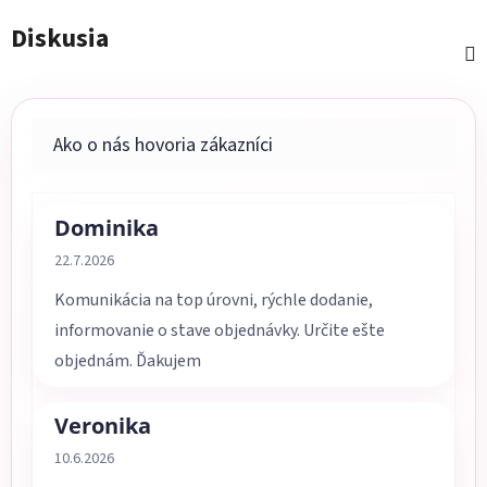
Diskusia
Dominika
Hodnotenie obchodu je 5 z 5 hviezdičiek.
22.7.2026
Komunikácia na top úrovni, rýchle dodanie,
informovanie o stave objednávky. Určite ešte
objednám. Ďakujem
Veronika
Hodnotenie obchodu je 5 z 5 hviezdičiek.
10.6.2026