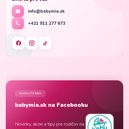
info@babymia.sk
+421 911 277 673
SLEDUJTE NÁS
babymia.sk na Facebooku
Novinky, akcie a tipy pre rodičov na