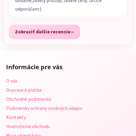
dodanie,skvelý prístup, skvelé ceny.. určite
odporúčam:)
Zobraziť ďalšie recenzie
Z
á
Informácie pre vás
p
ä
O nás
t
Doprava a platba
i
Obchodné podmienky
e
Podmienky ochrany osobných údajov
Kontakty
Hodnotenie obchodu
Moja objednávka