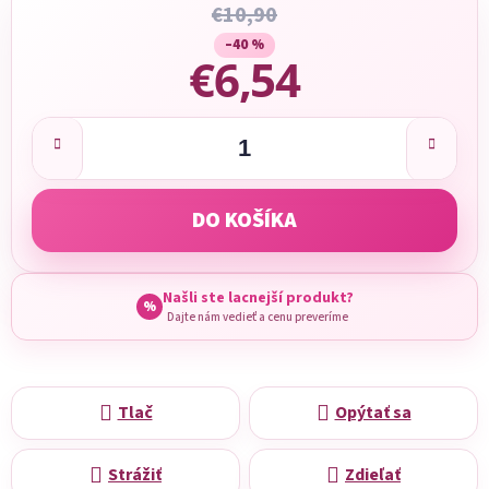
€10,90
–40 %
€6,54
Jednotková cena:
DO KOŠÍKA
Našli ste lacnejší produkt?
%
Dajte nám vedieť a cenu preveríme
Tlač
Opýtať sa
Strážiť
Zdieľať