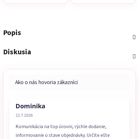
Popis
Diskusia
Dominika
Hodnotenie obchodu je 5 z 5 hviezdičiek.
22.7.2026
Komunikácia na top úrovni, rýchle dodanie,
informovanie o stave objednávky. Určite ešte