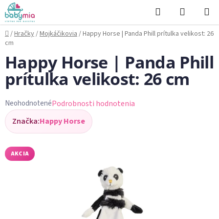
Prejsť
Hľadať
NÁKUP
na
KOŠÍK
obsah
Domov
/
Hračky
/
Mojkáčikovia
/
Happy Horse | Panda Phill prítulka velikost: 26
cm
Happy Horse | Panda Phill
prítulka velikost: 26 cm
Podrobnosti hodnotenia
Neohodnotené
Priemerné
Značka:
Happy Horse
hodnotenie
produktu
je
AKCIA
0,0
z
5
hviezdičiek.