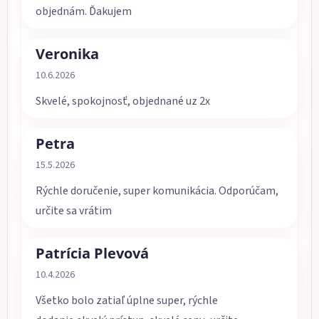
objednám. Ďakujem
Veronika
Hodnotenie obchodu je 5 z 5 hviezdičiek.
10.6.2026
Skvelé, spokojnosť, objednané uz 2x
Petra
Hodnotenie obchodu je 5 z 5 hviezdičiek.
15.5.2026
Rýchle doručenie, super komunikácia. Odporúčam,
určite sa vrátim
Patrícia Plevová
Hodnotenie obchodu je 5 z 5 hviezdičiek.
10.4.2026
Všetko bolo zatiaľ úplne super, rýchle