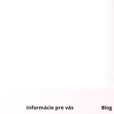
Z
á
Informácie pre vás
Blog
p