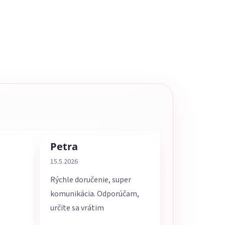
Petra
5 z 5 hviezdičiek.
Hodnotenie obchodu je 5 z 5 hviezdičiek.
15.5.2026
Rýchle doručenie, super
komunikácia. Odporúčam,
určite sa vrátim