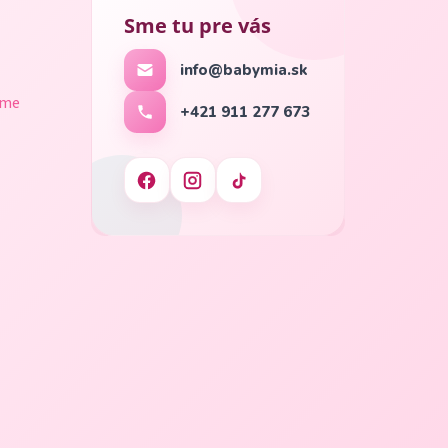
Sme tu pre vás
info@babymia.sk
ame
+421 911 277 673