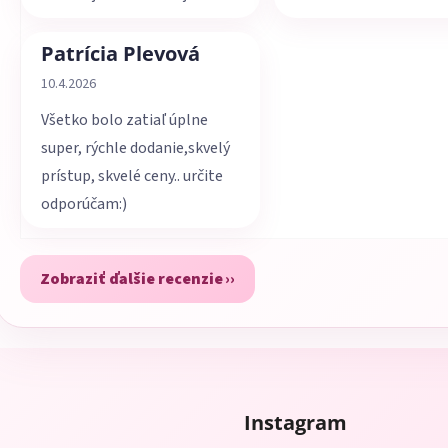
Patrícia Plevová
Hodnotenie obchodu je 5 z 5 hviezdičiek.
10.4.2026
Všetko bolo zatiaľ úplne
super, rýchle dodanie,skvelý
prístup, skvelé ceny.. určite
odporúčam:)
Zobraziť ďalšie recenzie
Instagram