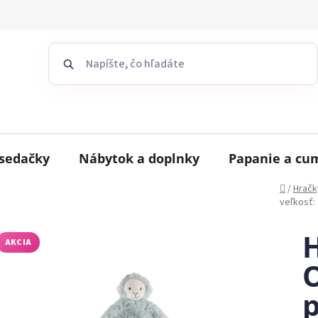
sedačky
Nábytok a doplnky
Papanie a cu
Domov
/
Hračk
veľkosť:
AKCIA
O
p