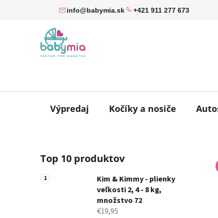
Prejsť
info@babymia.sk
+421 911 277 673
na
obsah
Výpredaj
Kočíky a nosiče
Auto
B
Top 10 produktov
o
č
Kim & Kimmy - plienky
n
veľkosti 2, 4 - 8 kg,
ý
množstvo 72
p
€19,95