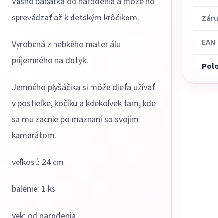
Vášho bábätka od narodenia a môže ho
sprevádzať až k detským krôčikom.
Zár
EAN
Vyrobená z hebkého materiálu
príjemného na dotyk.
Pol
Jemného plyšáčika si môže dieťa užívať
v postieľke, kočíku a kdekoľvek tam, kde
sa mu zacnie po maznaní so svojím
kamarátom.
veľkosť: 24 cm
balenie: 1 ks
vek: od narodenia