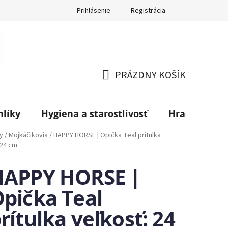
Prihlásenie
Registrácia
PRÁZDNY KOŠÍK
NÁKUPNÝ
KOŠÍK
mlíky
Hygiena a starostlivosť
Hračky
B
y
/
Mojkáčikovia
/
HAPPY HORSE | Opička Teal prítulka
 24 cm
HAPPY HORSE |
pička Teal
rítulka veľkosť: 24