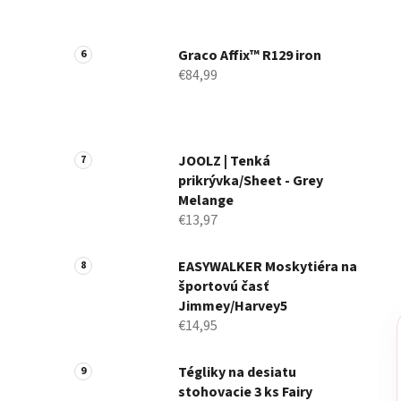
Graco Affix™ R129 iron
€84,99
JOOLZ | Tenká
prikrývka/Sheet - Grey
Melange
€13,97
EASYWALKER Moskytiéra na
športovú časť
Jimmey/Harvey5
€14,95
Tégliky na desiatu
stohovacie 3 ks Fairy