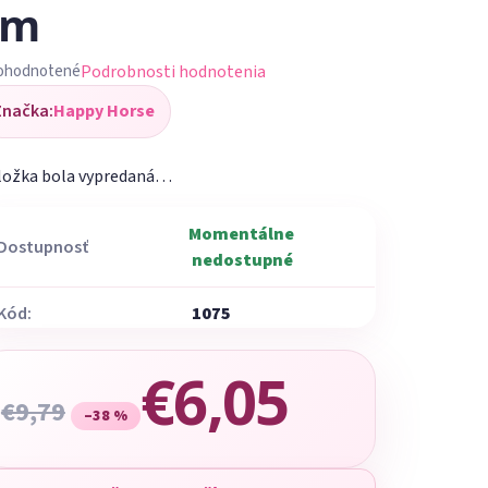
cm
Podrobnosti hodnotenia
ohodnotené
iemerné
Značka:
Happy Horse
dnotenie
oduktu
ložka bola vypredaná…
Momentálne
Dostupnosť
nedostupné
ezdičiek.
Kód:
1075
€6,05
€9,79
–38 %
Jednotková cena: