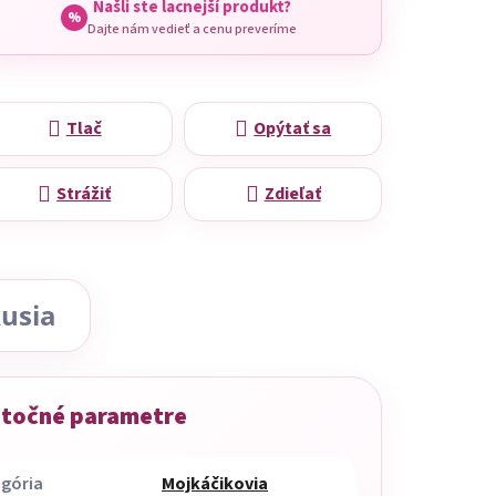
Našli ste lacnejší produkt?
%
Dajte nám vedieť a cenu preveríme
Tlač
Opýtať sa
Strážiť
Zdieľať
usia
točné parametre
gória
Mojkáčikovia