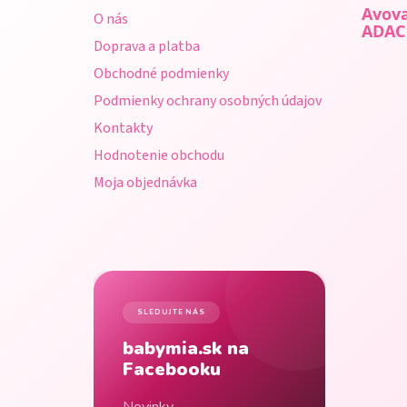
ä
Avova
O nás
t
ADAC
Doprava a platba
i
Obchodné podmienky
e
Podmienky ochrany osobných údajov
Kontakty
Hodnotenie obchodu
Moja objednávka
SLEDUJTE NÁS
babymia.sk na
Facebooku