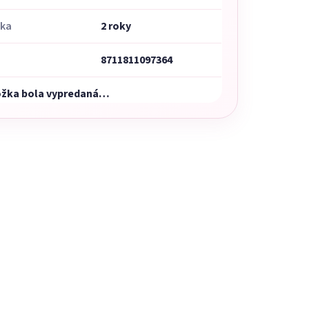
uka
2 roky
8711811097364
ožka bola vypredaná…