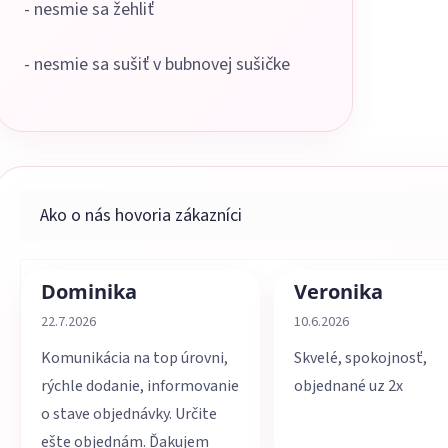
- nesmie sa žehliť
- nesmie sa sušiť v bubnovej sušičke
Dominika
Veronika
Hodnotenie obchodu je 5 z 5 hviezdičiek.
Hodnotenie obchodu je 
22.7.2026
10.6.2026
Komunikácia na top úrovni,
Skvelé, spokojnosť,
rýchle dodanie, informovanie
objednané uz 2x
o stave objednávky. Určite
ešte objednám. Ďakujem