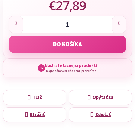
€27,89
Jednotková cena:
DO KOŠÍKA
Našli ste lacnejší produkt?
%
Dajte nám vedieť a cenu preveríme
Tlač
Opýtať sa
Strážiť
Zdieľať