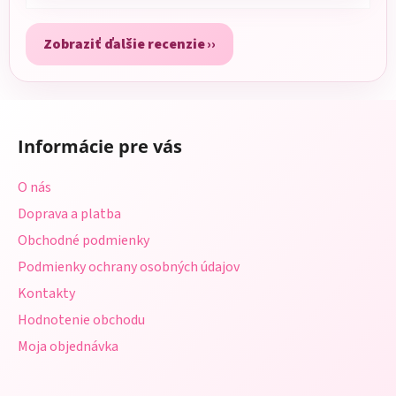
Zobraziť ďalšie recenzie
Z
á
Informácie pre vás
p
ä
O nás
t
Doprava a platba
i
Obchodné podmienky
e
Podmienky ochrany osobných údajov
Kontakty
Hodnotenie obchodu
Moja objednávka