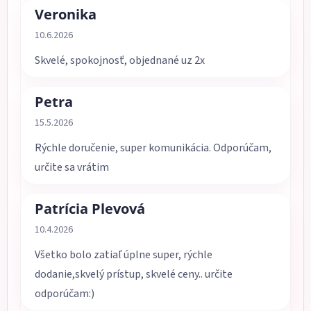
Veronika
Hodnotenie obchodu je 5 z 5 hviezdičiek.
10.6.2026
Skvelé, spokojnosť, objednané uz 2x
Petra
Hodnotenie obchodu je 5 z 5 hviezdičiek.
15.5.2026
Rýchle doručenie, super komunikácia. Odporúčam,
určite sa vrátim
Patrícia Plevová
Hodnotenie obchodu je 5 z 5 hviezdičiek.
10.4.2026
Všetko bolo zatiaľ úplne super, rýchle
dodanie,skvelý prístup, skvelé ceny.. určite
odporúčam:)