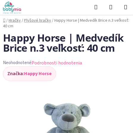
Prejsť
Hľadať
NÁKUP
na
KOŠÍK
obsah
Domov
/
Hračky
/
Plyšové hračky
/
Happy Horse | Medvedík Brice n.3 veľkosť:
40 cm
Happy Horse | Medvedík
Brice n.3 veľkosť: 40 cm
Podrobnosti hodnotenia
Neohodnotené
Priemerné
Značka:
Happy Horse
hodnotenie
produktu
je
0,0
z
5
hviezdičiek.