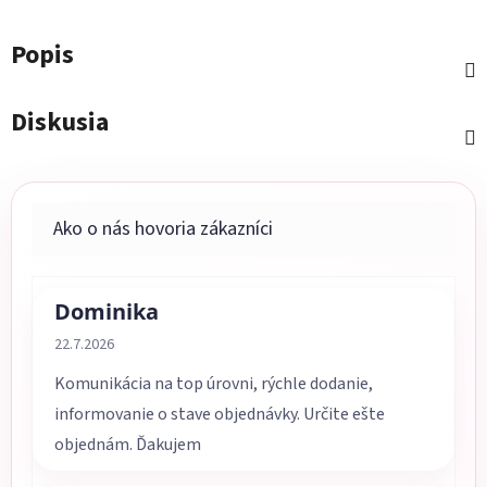
Popis
Diskusia
Dominika
Hodnotenie obchodu je 5 z 5 hviezdičiek.
22.7.2026
Komunikácia na top úrovni, rýchle dodanie,
informovanie o stave objednávky. Určite ešte
objednám. Ďakujem