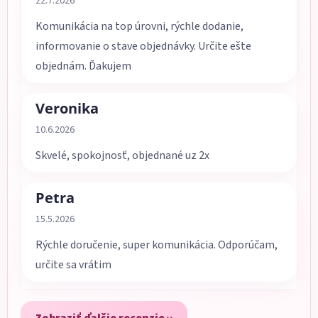
22.7.2026
Komunikácia na top úrovni, rýchle dodanie,
informovanie o stave objednávky. Určite ešte
objednám. Ďakujem
Veronika
Hodnotenie obchodu je 5 z 5 hviezdičiek.
10.6.2026
Skvelé, spokojnosť, objednané uz 2x
Petra
Hodnotenie obchodu je 5 z 5 hviezdičiek.
15.5.2026
Rýchle doručenie, super komunikácia. Odporúčam,
určite sa vrátim
Zobraziť ďalšie recenzie