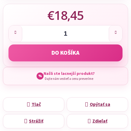
€18,45
Jednotková cena:
DO KOŠÍKA
Našli ste lacnejší produkt?
%
Dajte nám vedieť a cenu preveríme
Tlač
Opýtať sa
Strážiť
Zdieľať