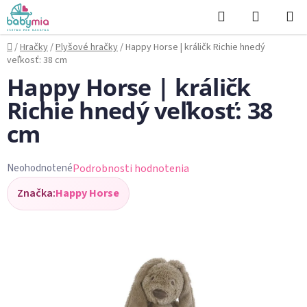
Prejsť
Hľadať
NÁKUP
na
KOŠÍK
obsah
Domov
/
Hračky
/
Plyšové hračky
/
Happy Horse | králičk Richie hnedý
veľkosť: 38 cm
Happy Horse | králičk
Richie hnedý veľkosť: 38
cm
Podrobnosti hodnotenia
Neohodnotené
Priemerné
Značka:
Happy Horse
hodnotenie
produktu
je
0,0
z
5
hviezdičiek.