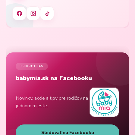
SLEDUJTE NÁS
babymia.sk na Facebooku
Novinky, akcie a tipy pre rodičov na
jednom mieste.
Sledovať na Facebooku