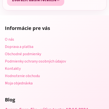
Z
á
Informácie pre vás
p
ä
O nás
t
Doprava a platba
i
Obchodné podmienky
e
Podmienky ochrany osobných údajov
Kontakty
Hodnotenie obchodu
Moja objednávka
Blog