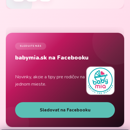
SLEDUJTE NÁS
babymia.sk na Facebooku
Novinky, akcie a tipy pre rodičov na
jednom mieste.
Sledovať na Facebooku