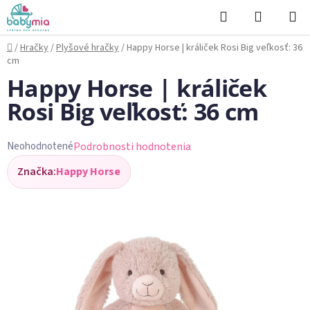
Prejsť
Hľadať
NÁKUP
na
KOŠÍK
obsah
Domov
/
Hračky
/
Plyšové hračky
/
Happy Horse | králiček Rosi Big veľkosť: 36
cm
Happy Horse | králiček
Rosi Big veľkosť: 36 cm
Podrobnosti hodnotenia
Neohodnotené
Priemerné
Značka:
Happy Horse
hodnotenie
produktu
je
0,0
z
5
hviezdičiek.