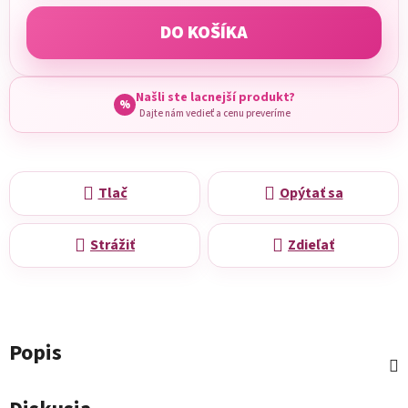
DO KOŠÍKA
Našli ste lacnejší produkt?
%
Dajte nám vedieť a cenu preveríme
Tlač
Opýtať sa
Strážiť
Zdieľať
Popis