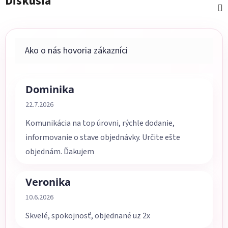
Diskusia
Dominika
Hodnotenie obchodu je 5 z 5 hviezdičiek.
22.7.2026
Komunikácia na top úrovni, rýchle dodanie,
informovanie o stave objednávky. Určite ešte
objednám. Ďakujem
Veronika
Hodnotenie obchodu je 5 z 5 hviezdičiek.
10.6.2026
Skvelé, spokojnosť, objednané uz 2x