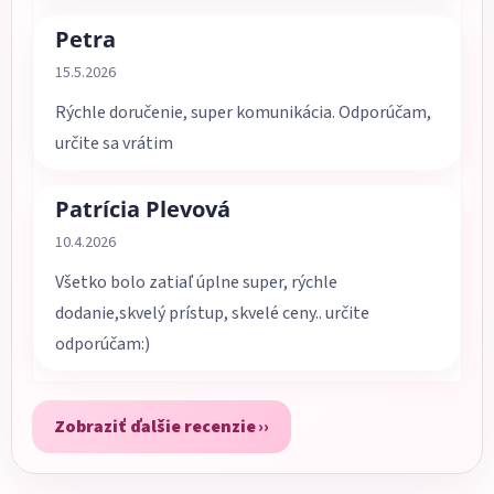
Petra
Hodnotenie obchodu je 5 z 5 hviezdičiek.
15.5.2026
Rýchle doručenie, super komunikácia. Odporúčam,
určite sa vrátim
Patrícia Plevová
Hodnotenie obchodu je 5 z 5 hviezdičiek.
10.4.2026
Všetko bolo zatiaľ úplne super, rýchle
dodanie,skvelý prístup, skvelé ceny.. určite
odporúčam:)
Zobraziť ďalšie recenzie