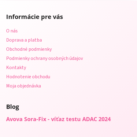
Z
á
Informácie pre vás
p
ä
O nás
t
Doprava a platba
i
Obchodné podmienky
e
Podmienky ochrany osobných údajov
Kontakty
Hodnotenie obchodu
Moja objednávka
Blog
Avova Sora-Fix - víťaz testu ADAC 2024