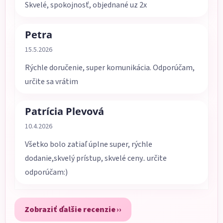
Skvelé, spokojnosť, objednané uz 2x
Petra
Hodnotenie obchodu je 5 z 5 hviezdičiek.
15.5.2026
Rýchle doručenie, super komunikácia. Odporúčam,
určite sa vrátim
Patrícia Plevová
Hodnotenie obchodu je 5 z 5 hviezdičiek.
10.4.2026
Všetko bolo zatiaľ úplne super, rýchle
dodanie,skvelý prístup, skvelé ceny.. určite
odporúčam:)
Zobraziť ďalšie recenzie