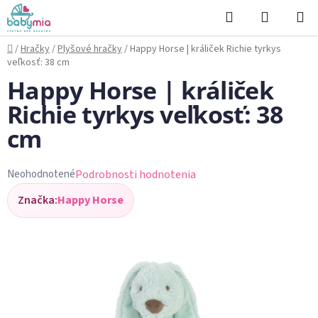
Prejsť
Hľadať
NÁKUP
na
KOŠÍK
obsah
Domov
/
Hračky
/
Plyšové hračky
/
Happy Horse | králiček Richie tyrkys
veľkosť: 38 cm
Happy Horse | králiček
Richie tyrkys veľkosť: 38
cm
Podrobnosti hodnotenia
Neohodnotené
Priemerné
Značka:
Happy Horse
hodnotenie
produktu
je
0,0
z
5
hviezdičiek.