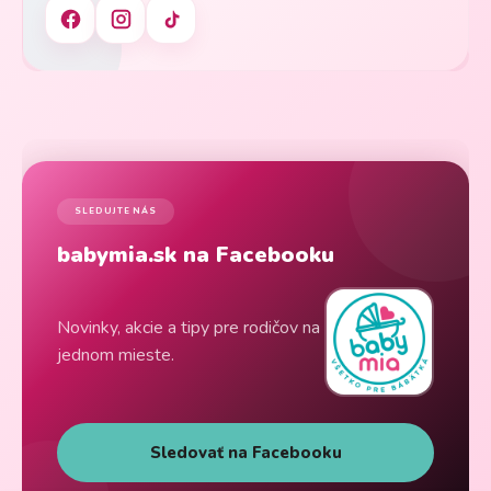
SLEDUJTE NÁS
babymia.sk na Facebooku
Novinky, akcie a tipy pre rodičov na
jednom mieste.
Sledovať na Facebooku