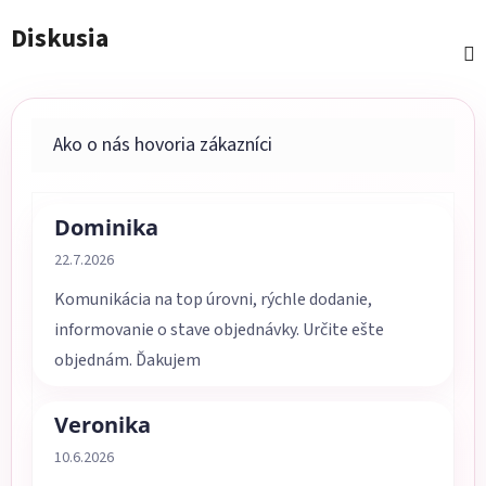
Diskusia
Dominika
Hodnotenie obchodu je 5 z 5 hviezdičiek.
22.7.2026
Komunikácia na top úrovni, rýchle dodanie,
informovanie o stave objednávky. Určite ešte
objednám. Ďakujem
Veronika
Hodnotenie obchodu je 5 z 5 hviezdičiek.
10.6.2026