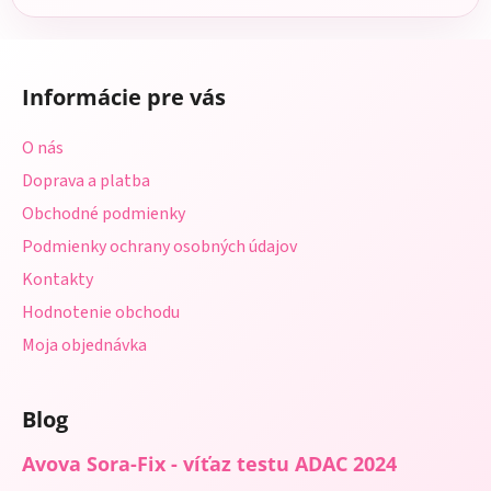
Z
á
Informácie pre vás
p
ä
O nás
t
Doprava a platba
i
Obchodné podmienky
e
Podmienky ochrany osobných údajov
Kontakty
Hodnotenie obchodu
Moja objednávka
Blog
Avova Sora-Fix - víťaz testu ADAC 2024