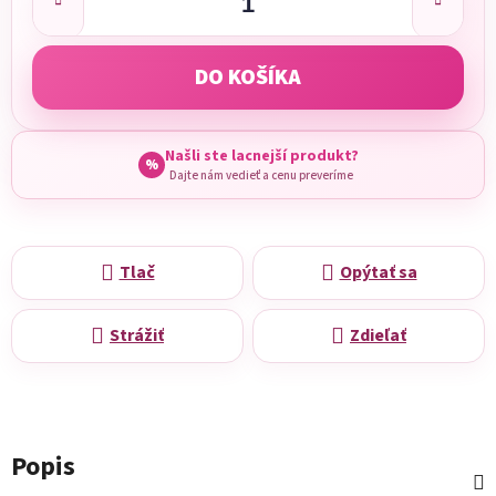
DO KOŠÍKA
Našli ste lacnejší produkt?
%
Dajte nám vedieť a cenu preveríme
Tlač
Opýtať sa
Strážiť
Zdieľať
Popis