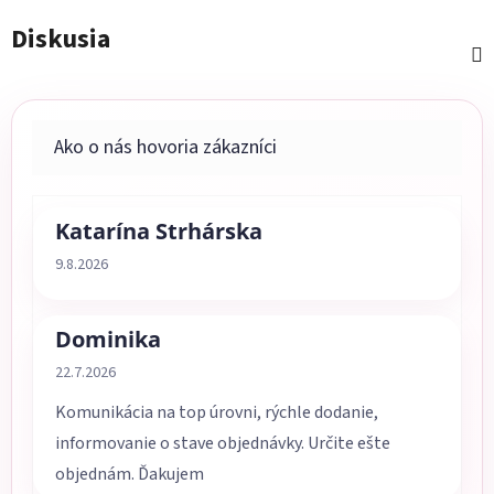
Diskusia
Katarína Strhárska
Hodnotenie obchodu je 5 z 5 hviezdičiek.
9.8.2026
Dominika
Hodnotenie obchodu je 5 z 5 hviezdičiek.
22.7.2026
Komunikácia na top úrovni, rýchle dodanie,
informovanie o stave objednávky. Určite ešte
objednám. Ďakujem