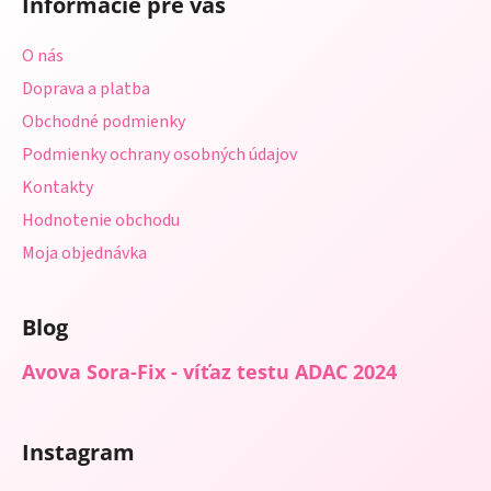
Informácie pre vás
p
ä
O nás
t
Doprava a platba
i
Obchodné podmienky
e
Podmienky ochrany osobných údajov
Kontakty
Hodnotenie obchodu
Moja objednávka
Blog
Avova Sora-Fix - víťaz testu ADAC 2024
Instagram