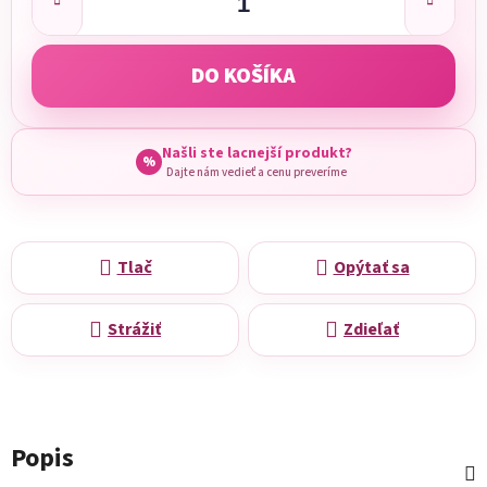
DO KOŠÍKA
Našli ste lacnejší produkt?
%
Dajte nám vedieť a cenu preveríme
Tlač
Opýtať sa
Strážiť
Zdieľať
Popis