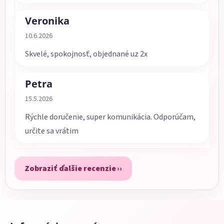
Veronika
Hodnotenie obchodu je 5 z 5 hviezdičiek.
10.6.2026
Skvelé, spokojnosť, objednané uz 2x
Petra
Hodnotenie obchodu je 5 z 5 hviezdičiek.
15.5.2026
Rýchle doručenie, super komunikácia. Odporúčam,
určite sa vrátim
Zobraziť ďalšie recenzie
Z
á