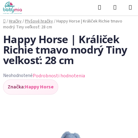
Prejsť
Hľadať
NÁKUP
na
KOŠÍK
obsah
Domov
/
Hračky
/
Plyšové hračky
/
Happy Horse | Králiček Richie tmavo
modrý Tiny veľkosť: 28 cm
Happy Horse | Králiček
Richie tmavo modrý Tiny
veľkosť: 28 cm
Podrobnosti hodnotenia
Neohodnotené
Priemerné
Značka:
Happy Horse
hodnotenie
produktu
je
0,0
z
5
hviezdičiek.