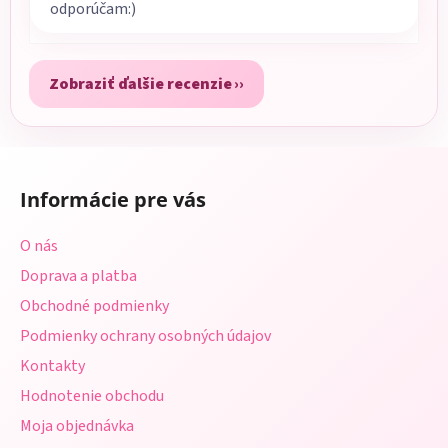
odporúčam:)
Zobraziť ďalšie recenzie
Z
á
Informácie pre vás
p
ä
O nás
t
Doprava a platba
i
Obchodné podmienky
e
Podmienky ochrany osobných údajov
Kontakty
Hodnotenie obchodu
Moja objednávka