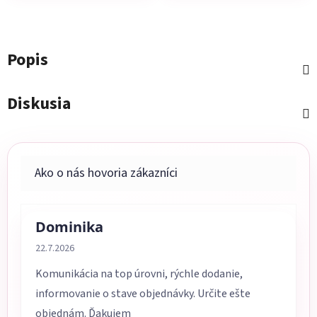
Popis
Diskusia
Dominika
Hodnotenie obchodu je 5 z 5 hviezdičiek.
22.7.2026
Komunikácia na top úrovni, rýchle dodanie,
informovanie o stave objednávky. Určite ešte
objednám. Ďakujem