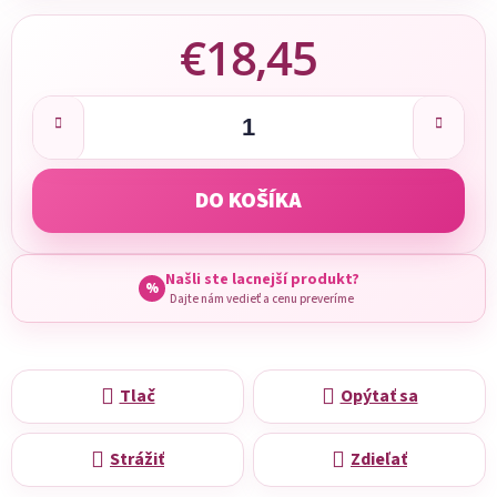
€18,45
Jednotková cena:
DO KOŠÍKA
Našli ste lacnejší produkt?
%
Dajte nám vedieť a cenu preveríme
Tlač
Opýtať sa
Strážiť
Zdieľať