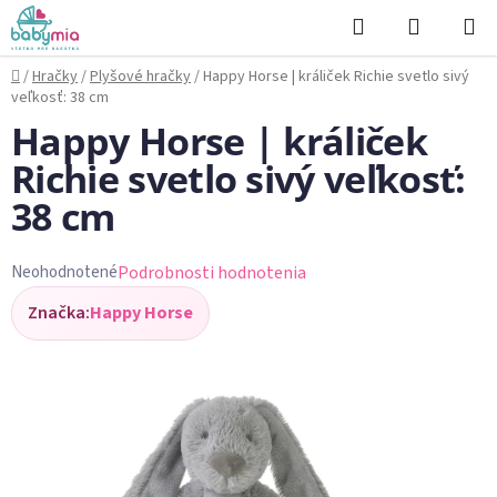
Prejsť
Hľadať
NÁKUP
na
KOŠÍK
obsah
Domov
/
Hračky
/
Plyšové hračky
/
Happy Horse | králiček Richie svetlo sivý
veľkosť: 38 cm
Happy Horse | králiček
Richie svetlo sivý veľkosť:
38 cm
Podrobnosti hodnotenia
Neohodnotené
Priemerné
Značka:
Happy Horse
hodnotenie
produktu
je
0,0
z
5
hviezdičiek.