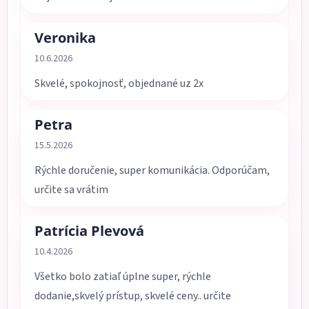
Veronika
Hodnotenie obchodu je 5 z 5 hviezdičiek.
10.6.2026
Skvelé, spokojnosť, objednané uz 2x
Petra
Hodnotenie obchodu je 5 z 5 hviezdičiek.
15.5.2026
Rýchle doručenie, super komunikácia. Odporúčam,
určite sa vrátim
Patrícia Plevová
Hodnotenie obchodu je 5 z 5 hviezdičiek.
10.4.2026
Všetko bolo zatiaľ úplne super, rýchle
dodanie,skvelý prístup, skvelé ceny.. určite