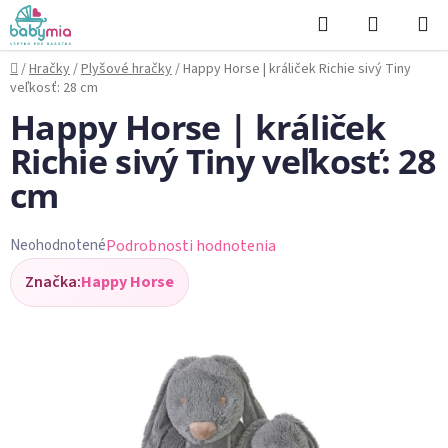
Prejsť
Hľadať
NÁKUP
na
KOŠÍK
obsah
Domov
/
Hračky
/
Plyšové hračky
/
Happy Horse | králiček Richie sivý Tiny
veľkosť: 28 cm
Happy Horse | králiček
Richie sivý Tiny veľkosť: 28
cm
Podrobnosti hodnotenia
Neohodnotené
Priemerné
Značka:
Happy Horse
hodnotenie
produktu
je
0,0
z
5
hviezdičiek.