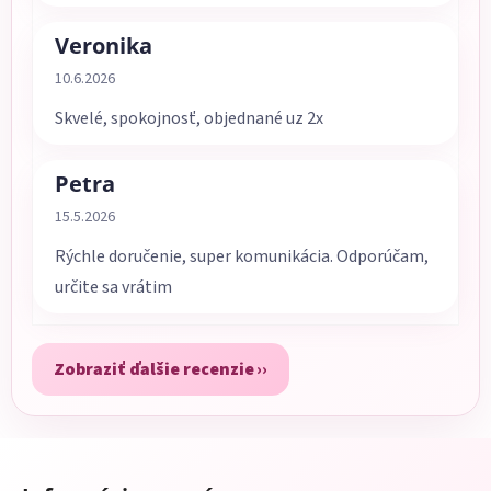
Veronika
Hodnotenie obchodu je 5 z 5 hviezdičiek.
10.6.2026
Skvelé, spokojnosť, objednané uz 2x
Petra
Hodnotenie obchodu je 5 z 5 hviezdičiek.
15.5.2026
Rýchle doručenie, super komunikácia. Odporúčam,
určite sa vrátim
Zobraziť ďalšie recenzie
Z
á