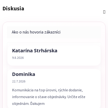
Diskusia
Katarína Strhárska
Hodnotenie obchodu je 5 z 5 hviezdičiek.
9.8.2026
Dominika
Hodnotenie obchodu je 5 z 5 hviezdičiek.
22.7.2026
Komunikácia na top úrovni, rýchle dodanie,
informovanie o stave objednávky. Určite ešte
objednám. Ďakujem