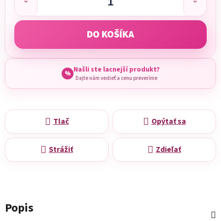
DO KOŠÍKA
Našli ste lacnejší produkt?
%
Dajte nám vedieť a cenu preveríme
Tlač
Opýtať sa
Strážiť
Zdieľať
Popis