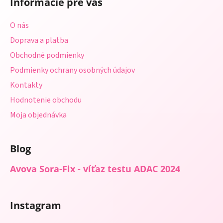
Informácie pre vás
p
ä
O nás
t
Doprava a platba
i
Obchodné podmienky
e
Podmienky ochrany osobných údajov
Kontakty
Hodnotenie obchodu
Moja objednávka
Blog
Avova Sora-Fix - víťaz testu ADAC 2024
Instagram