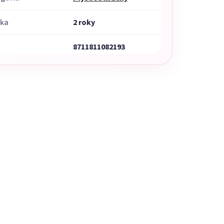
uka
2 roky
8711811082193