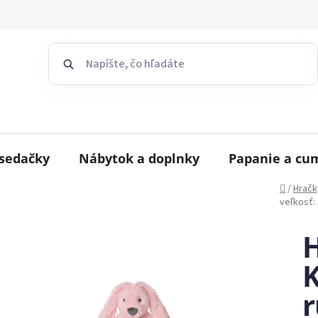
sedačky
Nábytok a doplnky
Papanie a cu
Domov
/
Hračk
veľkosť:
H
K
r