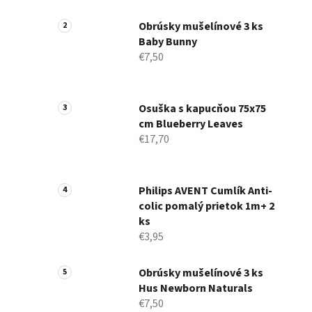
a
n
Obrúsky mušelínové 3 ks
Baby Bunny
e
€7,50
l
Osuška s kapucňou 75x75
cm Blueberry Leaves
€17,70
Philips AVENT Cumlík Anti-
colic pomalý prietok 1m+ 2
ks
€3,95
Obrúsky mušelínové 3 ks
Hus Newborn Naturals
€7,50