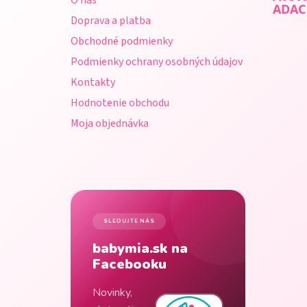
O nás
t
ADAC
Doprava a platba
i
Obchodné podmienky
e
Podmienky ochrany osobných údajov
Kontakty
Hodnotenie obchodu
Moja objednávka
SLEDUJTE NÁS
babymia.sk na
Facebooku
Novinky,