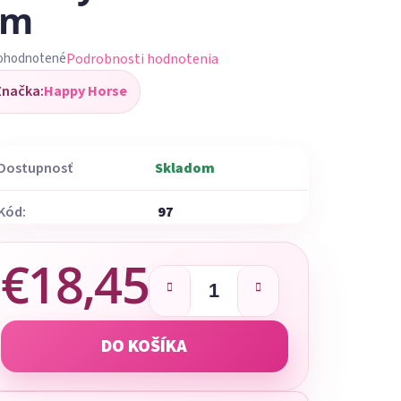
cm
Podrobnosti hodnotenia
ohodnotené
iemerné
Značka:
Happy Horse
dnotenie
oduktu
Dostupnosť
Skladom
Kód:
97
ezdičiek.
€18,45
Jednotková cena:
DO KOŠÍKA