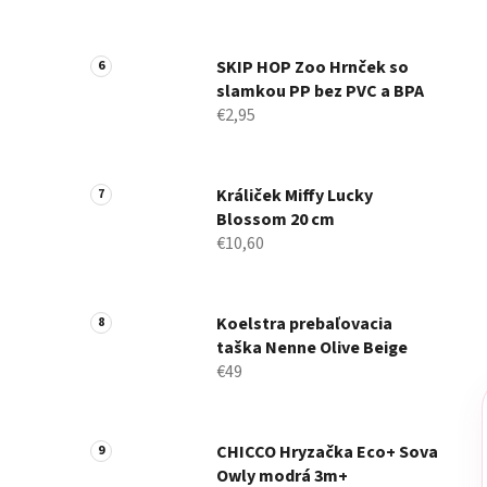
SKIP HOP Zoo Hrnček so
slamkou PP bez PVC a BPA
€2,95
Králiček Miffy Lucky
Blossom 20 cm
€10,60
Koelstra prebaľovacia
taška Nenne Olive Beige
€49
CHICCO Hryzačka Eco+ Sova
Owly modrá 3m+