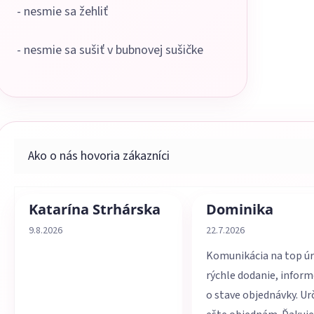
- nesmie sa žehliť
- nesmie sa sušiť v bubnovej sušičke
Katarína Strhárska
Dominika
Hodnotenie obchodu je 5 z 5 hviezdičiek.
Hodnotenie obchodu je 
9.8.2026
22.7.2026
Komunikácia na top úr
rýchle dodanie, infor
o stave objednávky. Ur