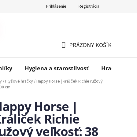
Prihlásenie
Registrácia
PRÁZDNY KOŠÍK
NÁKUPNÝ
KOŠÍK
mlíky
Hygiena a starostlivosť
Hračky
B
y
/
Plyšové hračky
/
Happy Horse | Králiček Richie ružový
 38 cm
appy Horse |
ráliček Richie
užový veľkosť: 38