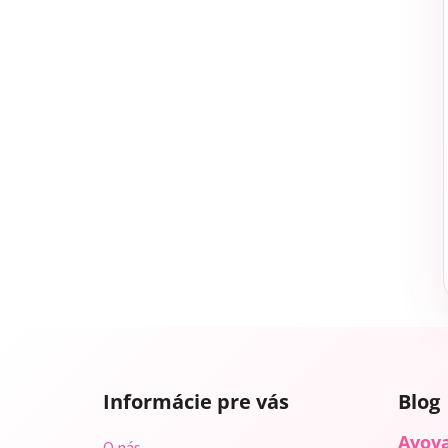
Z
á
Informácie pre vás
Blog
p
ä
Avova