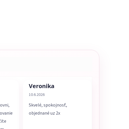
Veronika
5 z 5 hviezdičiek.
Hodnotenie obchodu je 5 z 5 hviezdičiek.
10.6.2026
ovni,
Skvelé, spokojnosť,
movanie
objednané uz 2x
čite