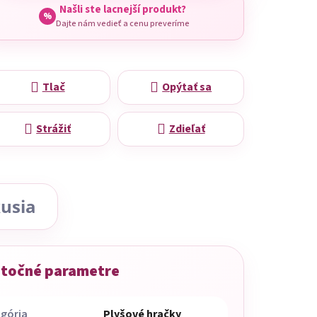
Našli ste lacnejší produkt?
%
Dajte nám vedieť a cenu preveríme
Tlač
Opýtať sa
Strážiť
Zdieľať
usia
točné parametre
gória
Plyšové hračky