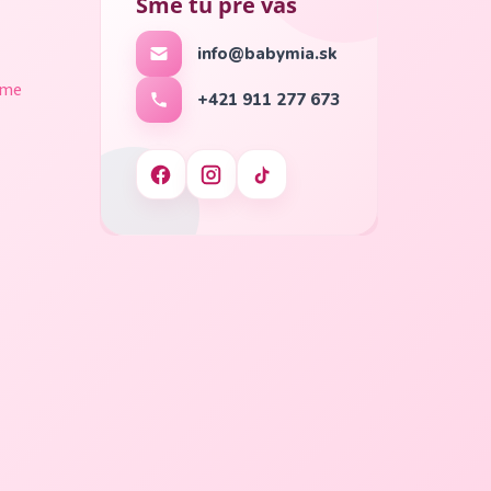
Sme tu pre vás
info@babymia.sk
ame
+421 911 277 673