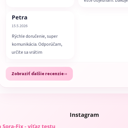
ešte objednám. Ďakuj
Petra
Hodnotenie obchodu je 5 z 5 hviezdičiek.
15.5.2026
Rýchle doručenie, super
komunikácia. Odporúčam,
určite sa vrátim
Zobraziť ďalšie recenzie
Instagram
 Sora-Fix - víťaz testu