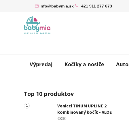
Prejsť
info@babymia.sk
+421 911 277 673
na
obsah
Výpredaj
Kočíky a nosiče
Auto
B
Top 10 produktov
o
č
Venicci TINUM UPLINE 2
n
kombinovaný kočík - ALOE
ý
€830
p