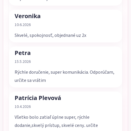
Veronika
Hodnotenie obchodu je 5 z 5 hviezdičiek.
10.6.2026
Skvelé, spokojnosť, objednané uz 2x
Petra
Hodnotenie obchodu je 5 z 5 hviezdičiek.
15.5.2026
Rýchle doručenie, super komunikácia. Odporúčam,
určite sa vrátim
Patrícia Plevová
Hodnotenie obchodu je 5 z 5 hviezdičiek.
10.4.2026
Všetko bolo zatiaľ úplne super, rýchle
dodanie,skvelý prístup, skvelé ceny.. určite