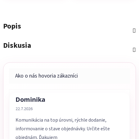
Popis
Diskusia
Dominika
Hodnotenie obchodu je 5 z 5 hviezdičiek.
22.7.2026
Komunikácia na top úrovni, rýchle dodanie,
informovanie o stave objednávky. Určite ešte
objednám. Ďakujem