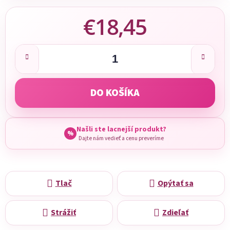
€18,45
Jednotková cena:
DO KOŠÍKA
Našli ste lacnejší produkt?
%
Dajte nám vedieť a cenu preveríme
Tlač
Opýtať sa
Strážiť
Zdieľať