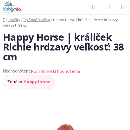
Prejsť
Hľadať
NÁKUP
na
KOŠÍK
obsah
Domov
/
Hračky
/
Plyšové hračky
/
Happy Horse | králiček Richie hrdzavý
veľkosť: 38 cm
Happy Horse | králiček
Richie hrdzavý veľkosť: 38
cm
Podrobnosti hodnotenia
Neohodnotené
Priemerné
Značka:
Happy Horse
hodnotenie
produktu
je
0,0
z
5
hviezdičiek.