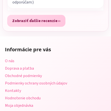
odporúčam:)
Zobraziť ďalšie recenzie
Z
á
Informácie pre vás
p
ä
O nás
t
Doprava a platba
i
Obchodné podmienky
e
Podmienky ochrany osobných údajov
Kontakty
Hodnotenie obchodu
Moja objednávka