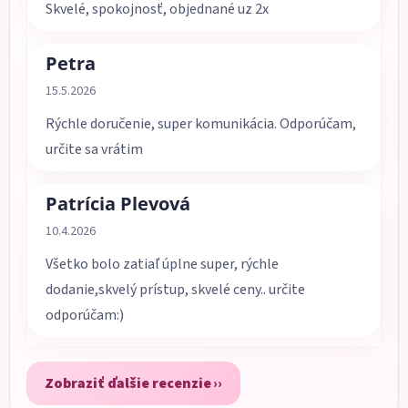
Skvelé, spokojnosť, objednané uz 2x
Petra
Hodnotenie obchodu je 5 z 5 hviezdičiek.
15.5.2026
Rýchle doručenie, super komunikácia. Odporúčam,
určite sa vrátim
Patrícia Plevová
Hodnotenie obchodu je 5 z 5 hviezdičiek.
10.4.2026
Všetko bolo zatiaľ úplne super, rýchle
dodanie,skvelý prístup, skvelé ceny.. určite
odporúčam:)
Zobraziť ďalšie recenzie