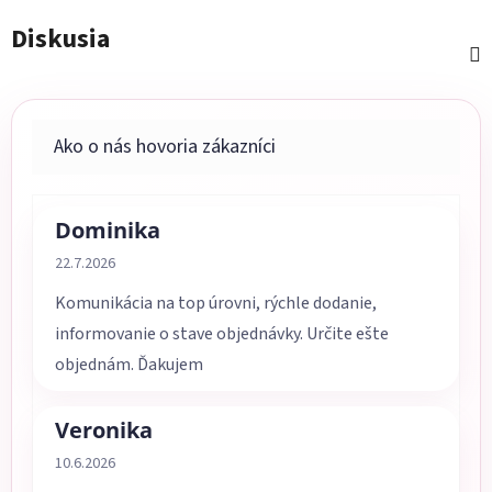
Diskusia
Dominika
Hodnotenie obchodu je 5 z 5 hviezdičiek.
22.7.2026
Komunikácia na top úrovni, rýchle dodanie,
informovanie o stave objednávky. Určite ešte
objednám. Ďakujem
Veronika
Hodnotenie obchodu je 5 z 5 hviezdičiek.
10.6.2026