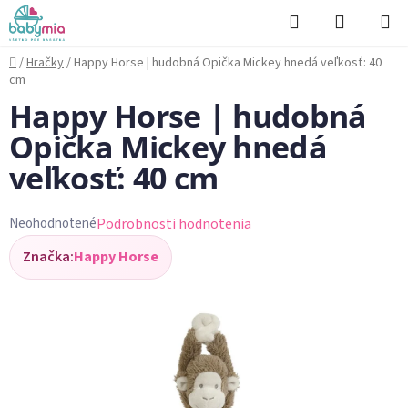
Prejsť
Hľadať
NÁKUP
na
KOŠÍK
obsah
Domov
/
Hračky
/
Happy Horse | hudobná Opička Mickey hnedá veľkosť: 40
cm
Happy Horse | hudobná
Opička Mickey hnedá
veľkosť: 40 cm
Podrobnosti hodnotenia
Neohodnotené
Priemerné
Značka:
Happy Horse
hodnotenie
produktu
je
0,0
z
5
hviezdičiek.