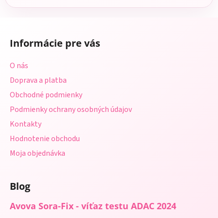
Z
á
Informácie pre vás
p
ä
O nás
t
Doprava a platba
i
Obchodné podmienky
e
Podmienky ochrany osobných údajov
Kontakty
Hodnotenie obchodu
Moja objednávka
Blog
Avova Sora-Fix - víťaz testu ADAC 2024