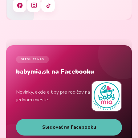
SLEDUJTE NÁS
babymia.sk na Facebooku
Novinky, akcie a tipy pre rodičov na
jednom mieste.
Sledovať na Facebooku