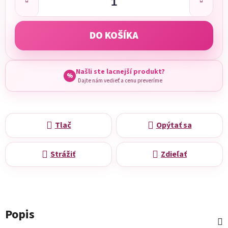
DO KOŠÍKA
Našli ste lacnejší produkt?
%
Dajte nám vedieť a cenu preveríme
Tlač
Opýtať sa
Strážiť
Zdieľať
Popis