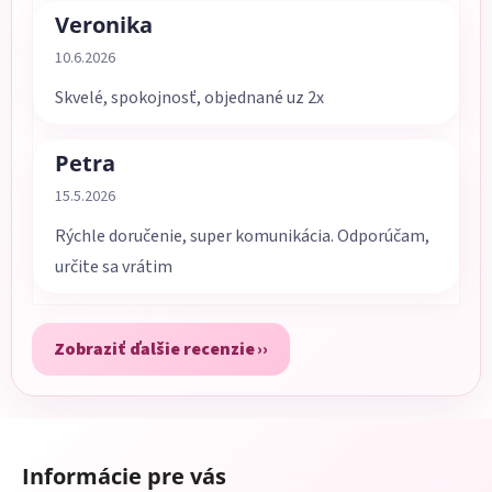
Veronika
Hodnotenie obchodu je 5 z 5 hviezdičiek.
10.6.2026
Skvelé, spokojnosť, objednané uz 2x
Petra
Hodnotenie obchodu je 5 z 5 hviezdičiek.
15.5.2026
Rýchle doručenie, super komunikácia. Odporúčam,
určite sa vrátim
Zobraziť ďalšie recenzie
Z
á
Informácie pre vás
p