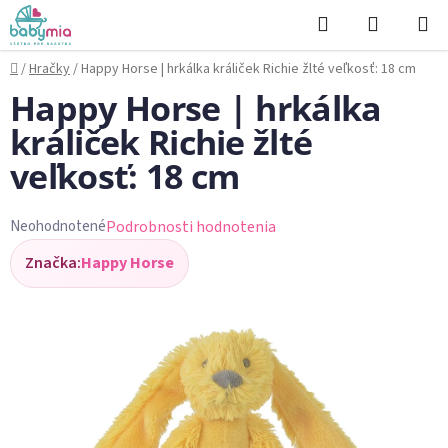
Prejsť
Hľadať
NÁKUP
na
KOŠÍK
obsah
Domov
/
Hračky
/
Happy Horse | hrkálka králiček Richie žlté veľkosť: 18 cm
Happy Horse | hrkálka
králiček Richie žlté
veľkosť: 18 cm
Podrobnosti hodnotenia
Neohodnotené
Priemerné
Značka:
Happy Horse
hodnotenie
produktu
je
0,0
z
5
hviezdičiek.