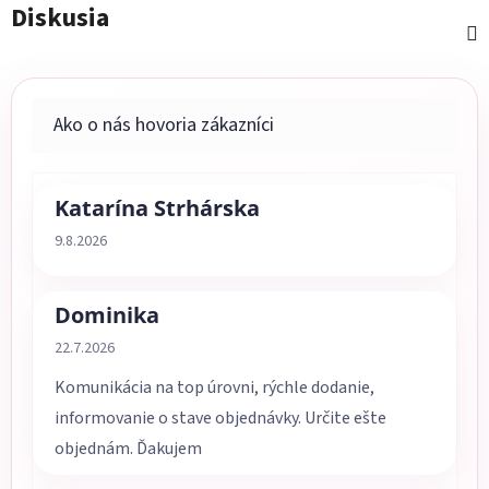
Diskusia
Katarína Strhárska
Hodnotenie obchodu je 5 z 5 hviezdičiek.
9.8.2026
Dominika
Hodnotenie obchodu je 5 z 5 hviezdičiek.
22.7.2026
Komunikácia na top úrovni, rýchle dodanie,
informovanie o stave objednávky. Určite ešte
objednám. Ďakujem