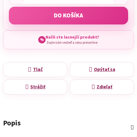
DO KOŠÍKA
Našli ste lacnejší produkt?
%
Dajte nám vedieť a cenu preveríme
Tlač
Opýtať sa
Strážiť
Zdieľať
Popis