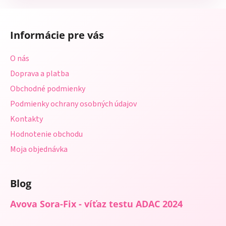
Z
á
Informácie pre vás
p
ä
O nás
t
Doprava a platba
i
Obchodné podmienky
e
Podmienky ochrany osobných údajov
Kontakty
Hodnotenie obchodu
Moja objednávka
Blog
Avova Sora-Fix - víťaz testu ADAC 2024