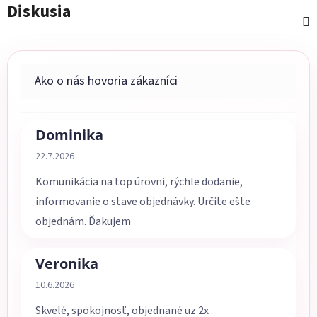
Diskusia
Dominika
Hodnotenie obchodu je 5 z 5 hviezdičiek.
22.7.2026
Komunikácia na top úrovni, rýchle dodanie,
informovanie o stave objednávky. Určite ešte
objednám. Ďakujem
Veronika
Hodnotenie obchodu je 5 z 5 hviezdičiek.
10.6.2026
Skvelé, spokojnosť, objednané uz 2x