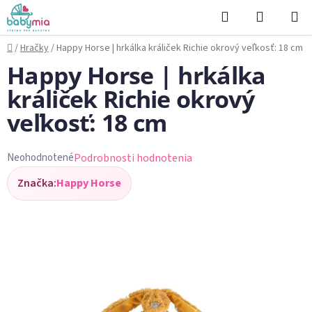
Prejsť
Hľadať
NÁKUP
na
KOŠÍK
obsah
Domov
/
Hračky
/
Happy Horse | hrkálka králiček Richie okrový veľkosť: 18 cm
Happy Horse | hrkálka
králiček Richie okrový
veľkosť: 18 cm
Podrobnosti hodnotenia
Neohodnotené
Priemerné
Značka:
Happy Horse
hodnotenie
produktu
je
0,0
z
5
hviezdičiek.