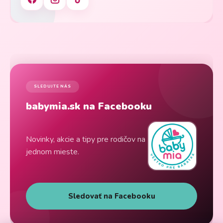
SLEDUJTE NÁS
babymia.sk na Facebooku
Novinky, akcie a tipy pre rodičov na
jednom mieste.
Sledovať na Facebooku