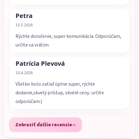
Petra
Hodnotenie obchodu je 5 z 5 hviezdičiek.
15.5.2026
Rýchle doručenie, super komunikácia. Odporúčam,
určite sa vrátim
Patrícia Plevová
Hodnotenie obchodu je 5 z 5 hviezdičiek.
10.4.2026
Všetko bolo zatiaľ úplne super, rýchle
dodanie,skvelý prístup, skvelé ceny.. určite
odporúčam:)
Zobraziť ďalšie recenzie