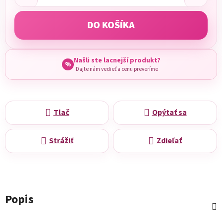
DO KOŠÍKA
Našli ste lacnejší produkt?
%
Dajte nám vedieť a cenu preveríme
Tlač
Opýtať sa
Strážiť
Zdieľať
Popis